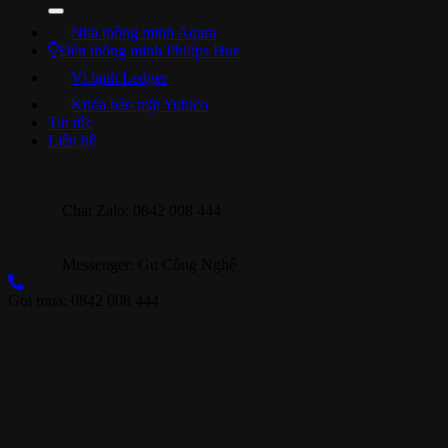
Nhà thông minh Aqara
Đèn thông minh Philips Hue
Ví lạnh Ledger
Khóa bảo mật Yubico
Tin tức
Liên hệ
Chat Zalo: 0842 008 444
Messenger: Gu Công Nghệ
Gọi mua: 0842 008 444