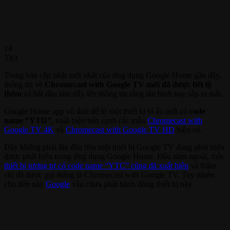
14
Th3
Trong bản cập nhật mới nhất của ứng dụng Google Home gần đây,
thông tin về
Chromecast with Google TV mới đã được tiết lộ
thêm
và bắt đầu làm dấy lên thông tin rằng tân bình nay sắp ra mắt.
Google Home app vô tình để lộ một thiết bị bí ẩn mới có
code
name “YTD”
, xuất hiện bên cạnh các mẫu
Chromecast with
Google TV 4K
và
Chromecast with Google TV HD
hiện có.
Đây không phải lần đầu tiên một thiết bị Google TV đang phát triển
được phát hiện trong ứng dụng Google Home. Đầu năm ngoái, một
thiết bị tương tự có code name “YTC” cũng đã xuất hiện
và thậm
chí đã được gọi thẳng là Chromecast with Google TV. Tuy nhiên
cho đến này
Google
vẫn chưa phát hành dòng thiết bị này.