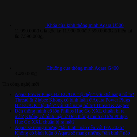
Khóa cửa kính thông minh Aqara U500
11.990.000
₫
Giá gốc là: 11.990.000₫.
7.590.000
₫
Giá hiện tại
là: 7.590.000₫.
Chuông cửa thông minh Aqara G400
3.490.000
₫
Tin công nghệ mới
Aqara Power Plugs H2 EU/UK “lộ diện” với khả năng hỗ trợ
Thread & Zigbee
Không có bình luận
ở Aqara Power Plugs
H2 EU/UK “lộ diện” với khả năng hỗ trợ Thread & Zigbee
Đèn thông minh cỡ lớn Philips Hue Go XXL chuẩn bị ra
mắt?
Không có bình luận
ở Đèn thông minh cỡ lớn Philips
Hue Go XXL chuẩn bị ra mắt?
Aqara sẽ mang những “tân binh” nào đến với IFA 2026?
Không có bình luận
ở Aqara sẽ mang những “tân binh” nào