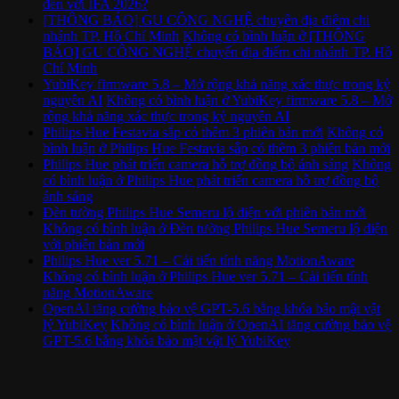
đến với IFA 2026?
[THÔNG BÁO] GU CÔNG NGHỆ chuyển địa điểm chi
nhánh TP. Hồ Chí Minh
Không có bình luận
ở [THÔNG
BÁO] GU CÔNG NGHỆ chuyển địa điểm chi nhánh TP. Hồ
Chí Minh
YubiKey firmware 5.8 – Mở rộng khả năng xác thực trong kỷ
nguyên AI
Không có bình luận
ở YubiKey firmware 5.8 – Mở
rộng khả năng xác thực trong kỷ nguyên AI
Philips Hue Festavia sắp có thêm 3 phiên bản mới
Không có
bình luận
ở Philips Hue Festavia sắp có thêm 3 phiên bản mới
Philips Hue phát triển camera hỗ trợ đồng bộ ánh sáng
Không
có bình luận
ở Philips Hue phát triển camera hỗ trợ đồng bộ
ánh sáng
Đèn tường Philips Hue Semeru lộ diện với phiên bản mới
Không có bình luận
ở Đèn tường Philips Hue Semeru lộ diện
với phiên bản mới
Philips Hue ver 5.71 – Cải tiến tính năng MotionAware
Không có bình luận
ở Philips Hue ver 5.71 – Cải tiến tính
năng MotionAware
OpenAI tăng cường bảo vệ GPT-5.6 bằng khóa bảo mật vật
lý YubiKey
Không có bình luận
ở OpenAI tăng cường bảo vệ
GPT-5.6 bằng khóa bảo mật vật lý YubiKey