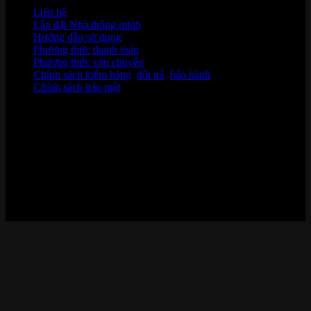
Liên hệ
Lắp đặt Nhà thông minh
Hướng dẫn sử dụng
Phương thức thanh toán
Phương thức vận chuyển
Chính sách kiểm hàng
,
đổi trả
,
bảo hành
Chính sách bảo mật