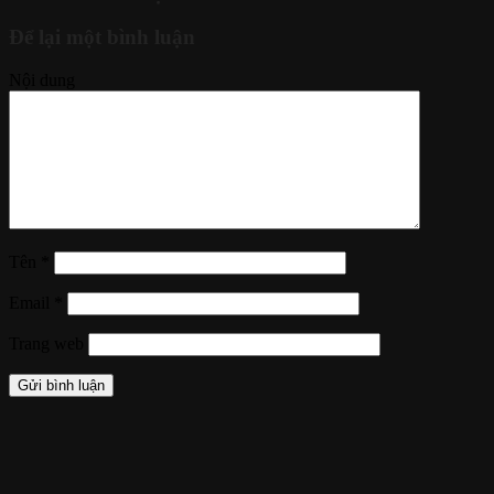
Để lại một bình luận
Nội dung
Tên
*
Email
*
Trang web