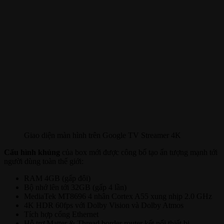
Giao diện màn hình trên Google TV Streamer 4K
Cấu hình khủng
của box mới được công bố tạo ấn tượng mạnh tới
người dùng toàn thế giới:
RAM 4GB (gấp đôi)
Bộ nhớ lên tới 32GB (gấp 4 lần)
MediaTek MT8696 4 nhân Cortex A55 xung nhịp 2.0 GHz
4K HDR 60fps với Dolby Vision và Dolby Atmos
Tích hợp cổng Ethernet
Hỗ trợ Matter & Thread border router kết nối thiết bị