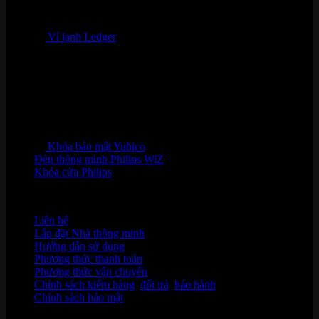
Ví lạnh Ledger
Khóa bảo mật Yubico
Đèn thông minh Philips WiZ
Khóa cửa Philips
HỖ TRỢ KHÁCH HÀNG
Liên hệ
Lắp đặt Nhà thông minh
Hướng dẫn sử dụng
Phương thức thanh toán
Phương thức vận chuyển
Chính sách kiểm hàng
,
đổi trả
,
bảo hành
Chính sách bảo mật