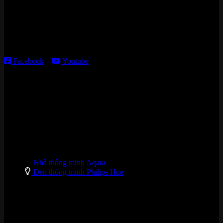
Kho giao HCM
:
179 Nguyễn Cư Trinh, P. Cầu Ông Lãnh, TP. HCM
Thời gian làm việc:
T2 – T6: 8h30 – 12h00; 13h30 – 18h00
T7 – CN: 8h30 – 12h00; 13h30 – 16h00
Facebook
–
Youtube
DANH MỤC SẢN PHẨM
Nhà thông minh Aqara
Đèn thông minh Philips Hue