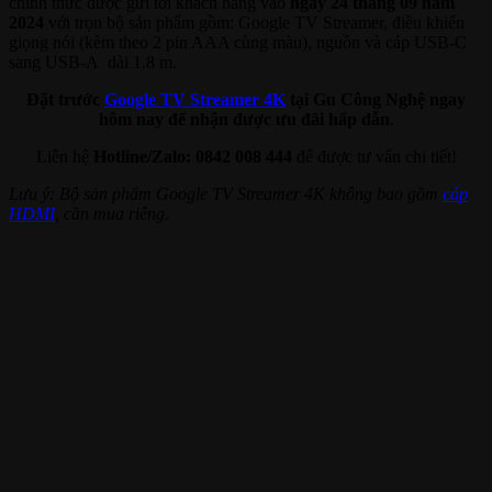
chính thức được gửi tới khách hàng vào
ngày 24 tháng 09 năm
2024
với trọn bộ sản phẩm gồm: Google TV Streamer, điều khiển
giọng nói (kèm theo 2 pin AAA cùng màu), nguồn và cáp USB-C
sang USB-A dài 1.8 m.
Đặt trước
Google TV Streamer 4K
tại Gu Công Nghệ ngay
hôm nay để nhận được ưu đãi hấp dẫn
.
Liên hệ
Hotline/Zalo: 0842 008 444
để được tư vấn chi tiết!
Lưu ý: Bộ sản phẩm Google TV Streamer 4K không bao gồm
cáp
HDMI
, cần mua riêng.