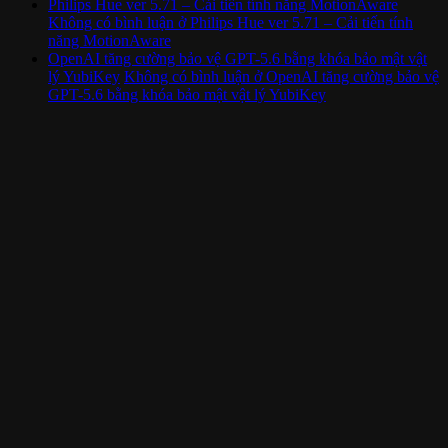
Philips Hue ver 5.71 – Cải tiến tính năng MotionAware
Không có bình luận
ở Philips Hue ver 5.71 – Cải tiến tính
năng MotionAware
OpenAI tăng cường bảo vệ GPT-5.6 bằng khóa bảo mật vật
lý YubiKey
Không có bình luận
ở OpenAI tăng cường bảo vệ
GPT-5.6 bằng khóa bảo mật vật lý YubiKey