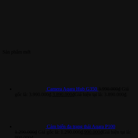
Sản phẩm mới
Camera Aqara Hub G350
3.990.000
₫
Giá
gốc là: 3.990.000₫.
3.890.000
₫
Giá hiện tại là: 3.890.000₫.
Cảm biến đa trạng thái Aqara P100
1.290.000
₫
Giá gốc là: 1.290.000₫.
990.000
₫
Giá hiện tại là:
990.000₫.