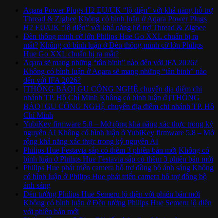
Aqara Power Plugs H2 EU/UK “lộ diện” với khả năng hỗ trợ
Thread & Zigbee
Không có bình luận
ở Aqara Power Plugs
H2 EU/UK “lộ diện” với khả năng hỗ trợ Thread & Zigbee
Đèn thông minh cỡ lớn Philips Hue Go XXL chuẩn bị ra
mắt?
Không có bình luận
ở Đèn thông minh cỡ lớn Philips
Hue Go XXL chuẩn bị ra mắt?
Aqara sẽ mang những “tân binh” nào đến với IFA 2026?
Không có bình luận
ở Aqara sẽ mang những “tân binh” nào
đến với IFA 2026?
[THÔNG BÁO] GU CÔNG NGHỆ chuyển địa điểm chi
nhánh TP. Hồ Chí Minh
Không có bình luận
ở [THÔNG
BÁO] GU CÔNG NGHỆ chuyển địa điểm chi nhánh TP. Hồ
Chí Minh
YubiKey firmware 5.8 – Mở rộng khả năng xác thực trong kỷ
nguyên AI
Không có bình luận
ở YubiKey firmware 5.8 – Mở
rộng khả năng xác thực trong kỷ nguyên AI
Philips Hue Festavia sắp có thêm 3 phiên bản mới
Không có
bình luận
ở Philips Hue Festavia sắp có thêm 3 phiên bản mới
Philips Hue phát triển camera hỗ trợ đồng bộ ánh sáng
Không
có bình luận
ở Philips Hue phát triển camera hỗ trợ đồng bộ
ánh sáng
Đèn tường Philips Hue Semeru lộ diện với phiên bản mới
Không có bình luận
ở Đèn tường Philips Hue Semeru lộ diện
với phiên bản mới