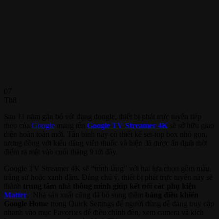
07
Th8
Sau 11 năm gắn bó với dạng dongle, thiết bị phát trực tuyến tiếp
theo của
Google
mang tên
Google TV Streamer 4K
sẽ sở hữu giao
diện hoàn toàn mới. Tân binh này có thiết kế set-top box nhỏ gọn,
tương đồng với kiểu dáng viên thuốc và hiện đã được ấn định thời
điểm ra mắt vào cuối tháng 9 tới đây.
Google TV Streamer 4K sẽ “trình làng” với hai lựa chọn gồm màu
trắng sứ hoặc xanh đậm. Đáng chú ý, thiết bị phát trực tuyến này sẽ
thành
trung tâm nhà thông minh giúp kết nối các phụ kiện
Matter
. Nhà sản xuất cũng đã bổ sung thêm
bảng điều khiển
Google Home
trong Quick Settings để người dùng dễ dàng truy cập
nhanh vào mục Favorites để điều chỉnh đèn, xem camera và kích