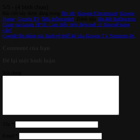
5/5 - (4 bình chọn)
Bài viết này được đăng trong
Tin tức
,
Google Chromecast
,
Google
Home
,
Google TV
,
Nhà thông minh
. Đánh dấu
liên kết thường trực
.
Đánh giá Aqara FP1E: Cảm biến hiện diện mới có đáng để nâng
cấp?
Google lên tiếng giải thích về thiết kế của Google TV Streamer 4K
Comment của bạn
Để lại một bình luận
Nội dung
Tên
*
Email
*