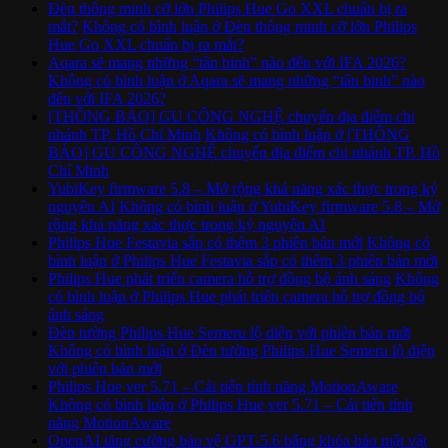
Đèn thông minh cỡ lớn Philips Hue Go XXL chuẩn bị ra
mắt?
Không có bình luận
ở Đèn thông minh cỡ lớn Philips
Hue Go XXL chuẩn bị ra mắt?
Aqara sẽ mang những “tân binh” nào đến với IFA 2026?
Không có bình luận
ở Aqara sẽ mang những “tân binh” nào
đến với IFA 2026?
[THÔNG BÁO] GU CÔNG NGHỆ chuyển địa điểm chi
nhánh TP. Hồ Chí Minh
Không có bình luận
ở [THÔNG
BÁO] GU CÔNG NGHỆ chuyển địa điểm chi nhánh TP. Hồ
Chí Minh
YubiKey firmware 5.8 – Mở rộng khả năng xác thực trong kỷ
nguyên AI
Không có bình luận
ở YubiKey firmware 5.8 – Mở
rộng khả năng xác thực trong kỷ nguyên AI
Philips Hue Festavia sắp có thêm 3 phiên bản mới
Không có
bình luận
ở Philips Hue Festavia sắp có thêm 3 phiên bản mới
Philips Hue phát triển camera hỗ trợ đồng bộ ánh sáng
Không
có bình luận
ở Philips Hue phát triển camera hỗ trợ đồng bộ
ánh sáng
Đèn tường Philips Hue Semeru lộ diện với phiên bản mới
Không có bình luận
ở Đèn tường Philips Hue Semeru lộ diện
với phiên bản mới
Philips Hue ver 5.71 – Cải tiến tính năng MotionAware
Không có bình luận
ở Philips Hue ver 5.71 – Cải tiến tính
năng MotionAware
OpenAI tăng cường bảo vệ GPT-5.6 bằng khóa bảo mật vật