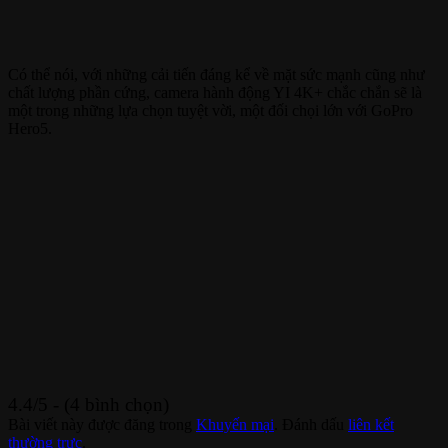
Có thể nói, với những cải tiến đáng kể về mặt sức mạnh cũng như
chất lượng phần cứng, camera hành động YI 4K+ chắc chắn sẽ là
một trong những lựa chọn tuyệt vời, một đối chọi lớn với GoPro
Hero5.
4.4/5 - (4 bình chọn)
Bài viết này được đăng trong
Khuyến mại
. Đánh dấu
liên kết
thường trực
.