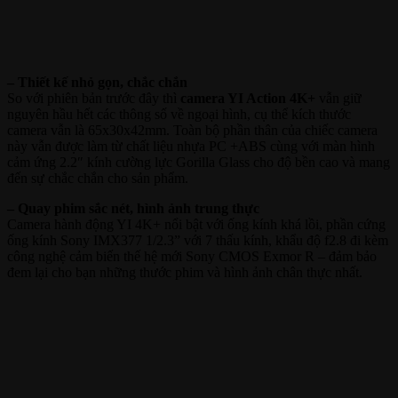
– Thiết kế nhỏ gọn, chắc chắn
So với phiên bản trước đây thì
camera YI Action 4K+
vẫn giữ
nguyên hầu hết các thông số về ngoại hình, cụ thể kích thước
camera vẫn là 65x30x42mm. Toàn bộ phần thân của chiếc camera
này vẫn được làm từ chất liệu nhựa PC +ABS cùng với màn hình
cảm ứng
2.2″
kính cường lực
Gorilla Glass
cho độ bền cao và mang
đến sự chắc chắn cho sản phẩm.
– Quay phim sắc nét, hình ảnh trung thực
Camera hành động YI 4K+ nổi bật với ống kính khá lồi, phần cứng
ống kính Sony IMX377 1/2.3” với 7 thấu kính, khẩu độ f2.8 đi kèm
công nghệ cảm biến thế hệ mới Sony CMOS Exmor R – đảm bảo
đem lại cho bạn những thước phim và hình ảnh chân thực nhất.