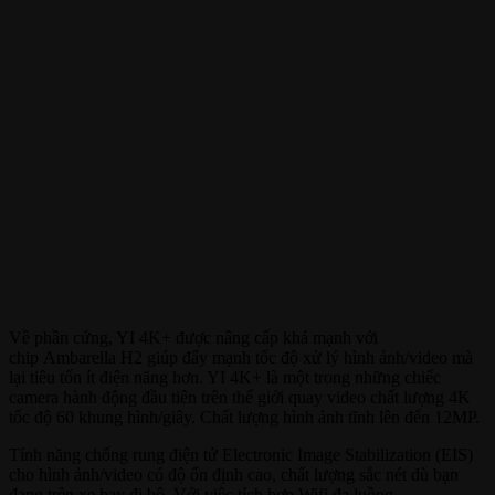
Về phần cứng, YI 4K+ được nâng cấp khá mạnh với
chip Ambarella H2 giúp đẩy mạnh tốc độ xử lý hình ảnh/video mà
lại tiêu tốn ít điện năng hơn. YI 4K+ là một trong những chiếc
camera hành động đầu tiên trên thế giới quay video chất lượng 4K
tốc độ 60 khung hình/giây. Chất lượng hình ảnh tĩnh lên đến 12MP.
Tính năng chống rung điện tử Electronic Image Stabilization (EIS)
cho hình ảnh/video có độ ổn định cao, chất lượng sắc nét dù bạn
đang trên xe hay đi bộ. Với việc tích hợp Wifi đa luồng