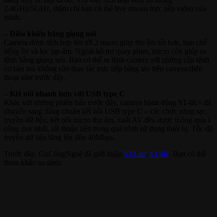
2.4GHz/5GHz, thậm chí bạn có thể live stream trực tiếp video của
mình.
– Điều khiển bằng giọng nói
Camera được tích hợp lên tới 2 micro giúp thu âm tốt hơn, hạn chế
tiếng ồn và lọc tạp âm. Ngoài hỗ trợ quay phim, micro còn giúp ra
lệnh bằng giọng nói. Bạn có thể ra lệnh camera với những câu lệnh
cơ bản mà không cần thao tác trực tiếp bằng tay trên camera/điện
thoại như trước đây.
– Kết nối nhanh hơn với USB type C
Khác với những phiên bản trước đây, camera hành động YI 4K+ đã
chuyển sang dùng chuẩn kết nối USB type C – các chức năng sạc,
truyền dữ liệu, kết nối micro thu âm, xuất AV đều được thông qua 1
cổng duy nhất, rất thuận tiện trong quá trình sử dụng thiết bị. Tốc độ
truyền dữ liệu tăng lên đến 40Mbps.
Trước đây, GuCôngNghệ đã giới thiệu
YI Lite
,
YI 4K
. Bạn có thể
tham khảo so sánh: