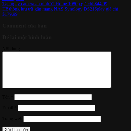
Tậu ngay camera an ninh Yi Home 1080p giá chỉ $44.99
Hệ thống lưu trữ gắn mạng NAS Synology DS216play giá chỉ
$179.99
Comment của bạn
Để lại một bình luận
Nội dung
Tên
*
Email
*
Trang web