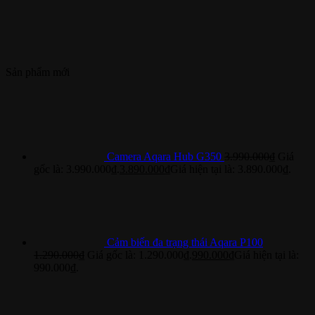
Sản phẩm mới
Camera Aqara Hub G350
3.990.000
₫
Giá
gốc là: 3.990.000₫.
3.890.000
₫
Giá hiện tại là: 3.890.000₫.
Cảm biến đa trạng thái Aqara P100
1.290.000
₫
Giá gốc là: 1.290.000₫.
990.000
₫
Giá hiện tại là:
990.000₫.