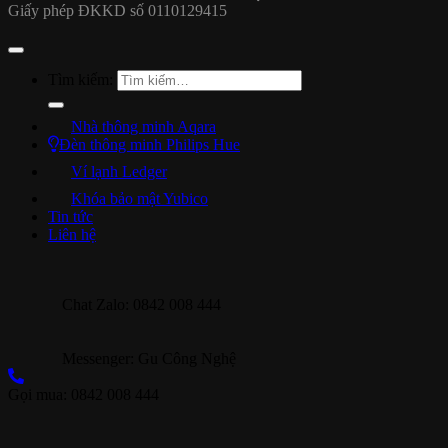
Giấy phép ĐKKD số 0110129415
Tìm kiếm:
Nhà thông minh Aqara
Đèn thông minh Philips Hue
Ví lạnh Ledger
Khóa bảo mật Yubico
Tin tức
Liên hệ
Chat Zalo: 0842 008 444
Messenger: Gu Công Nghệ
Gọi mua: 0842 008 444