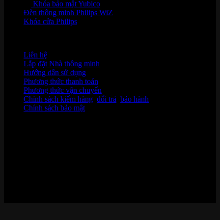
Khóa bảo mật Yubico
Đèn thông minh Philips WiZ
Khóa cửa Philips
HỖ TRỢ KHÁCH HÀNG
Liên hệ
Lắp đặt Nhà thông minh
Hướng dẫn sử dụng
Phương thức thanh toán
Phương thức vận chuyển
Chính sách kiểm hàng
,
đổi trả
,
bảo hành
Chính sách bảo mật