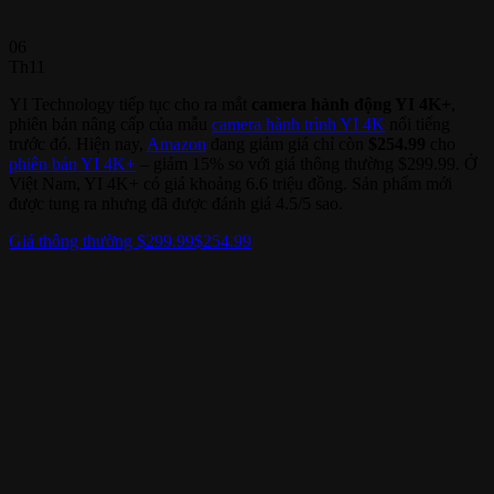
06
Th11
YI Technology tiếp tục cho ra mắt
camera hành động YI 4K+
,
phiên bản nâng cấp của mẫu
camera hành trình YI 4K
nổi tiếng
trước đó. Hiện nay,
Amazon
đang giảm giá chỉ còn
$254.99
cho
phiên bản YI 4K+
– giảm 15% so với giá thông thường $299.99. Ở
Việt Nam, YI 4K+ có giá khoảng 6.6 triệu đồng. Sản phẩm mới
được tung ra nhưng đã được đánh giá 4.5/5 sao.
Giá thông thường $299.99
$254.99