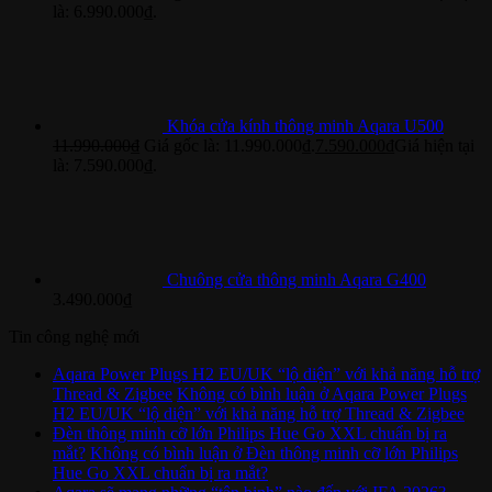
là: 6.990.000₫.
Khóa cửa kính thông minh Aqara U500
11.990.000
₫
Giá gốc là: 11.990.000₫.
7.590.000
₫
Giá hiện tại
là: 7.590.000₫.
Chuông cửa thông minh Aqara G400
3.490.000
₫
Tin công nghệ mới
Aqara Power Plugs H2 EU/UK “lộ diện” với khả năng hỗ trợ
Thread & Zigbee
Không có bình luận
ở Aqara Power Plugs
H2 EU/UK “lộ diện” với khả năng hỗ trợ Thread & Zigbee
Đèn thông minh cỡ lớn Philips Hue Go XXL chuẩn bị ra
mắt?
Không có bình luận
ở Đèn thông minh cỡ lớn Philips
Hue Go XXL chuẩn bị ra mắt?