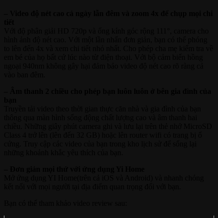
– Video độ nét cao cả ngày lẫn đêm và zoom 4x để chụp mọi chi
tiết
Với độ phân giải HD 720p và ống kính góc rộng 111°, camera cho
hình ảnh độ nét cao. Với một lần nhấn đơn giản, bạn có thể phóng
to lên đến 4x và xem chi tiết nhỏ nhất. Cho phép cha mẹ kiểm tra về
em bé của họ bất cứ lúc nào từ điện thoại. Với bộ cảm biến hồng
ngoại 940nm không gây hại đảm bảo video độ nét cao rõ ràng cả
vào ban đêm.
– Âm thanh 2 chiều cho phép bạn luôn luôn ở bên gia đình của
bạn
Truyền tải video theo thời gian thực căn nhà và gia đình của bạn
thông qua màn hình sống động chất lượng cao và âm thanh hai
chiều. Những giây phút camera ghi và lưu lại trên thẻ nhớ MicroSD
Class 4 trở lên (lên đến 32 GB) hoặc lên router wifi có trang bị ổ
cứng. Truy cập các video của bạn trong kho lịch sử để sống lại
những khoảnh khắc yêu thích của bạn.
– Đơn giản mọi thứ với ứng dụng Yi Home
Mở ứng dụng YI Home(trên cả iOS và Android) và nhanh chóng
kết nối với mọi người tại địa điểm quan trọng đối với bạn.
Bạn có thể tham khảo video review sau: