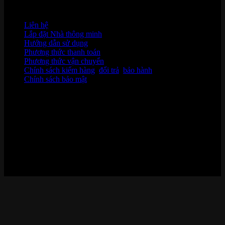
HỖ TRỢ KHÁCH HÀNG
Liên hệ
Lắp đặt Nhà thông minh
Hướng dẫn sử dụng
Phương thức thanh toán
Phương thức vận chuyển
Chính sách kiểm hàng
,
đổi trả
,
bảo hành
Chính sách bảo mật