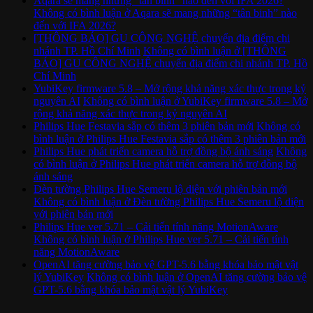
Aqara sẽ mang những “tân binh” nào đến với IFA 2026?
Không có bình luận
ở Aqara sẽ mang những “tân binh” nào
đến với IFA 2026?
[THÔNG BÁO] GU CÔNG NGHỆ chuyển địa điểm chi
nhánh TP. Hồ Chí Minh
Không có bình luận
ở [THÔNG
BÁO] GU CÔNG NGHỆ chuyển địa điểm chi nhánh TP. Hồ
Chí Minh
YubiKey firmware 5.8 – Mở rộng khả năng xác thực trong kỷ
nguyên AI
Không có bình luận
ở YubiKey firmware 5.8 – Mở
rộng khả năng xác thực trong kỷ nguyên AI
Philips Hue Festavia sắp có thêm 3 phiên bản mới
Không có
bình luận
ở Philips Hue Festavia sắp có thêm 3 phiên bản mới
Philips Hue phát triển camera hỗ trợ đồng bộ ánh sáng
Không
có bình luận
ở Philips Hue phát triển camera hỗ trợ đồng bộ
ánh sáng
Đèn tường Philips Hue Semeru lộ diện với phiên bản mới
Không có bình luận
ở Đèn tường Philips Hue Semeru lộ diện
với phiên bản mới
Philips Hue ver 5.71 – Cải tiến tính năng MotionAware
Không có bình luận
ở Philips Hue ver 5.71 – Cải tiến tính
năng MotionAware
OpenAI tăng cường bảo vệ GPT-5.6 bằng khóa bảo mật vật
lý YubiKey
Không có bình luận
ở OpenAI tăng cường bảo vệ
GPT-5.6 bằng khóa bảo mật vật lý YubiKey