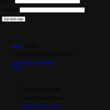
Email
*
Trang web
Cuong
cho biết:
Con hang khong anh chi.gia 600 nghin a.
22/06/2018 lúc 11:09 chiều
Trả lời
Gu Công Nghệ
cho biết:
Cái này hết hàng rồi bạn ạ.
23/06/2018 lúc 8:55 sáng