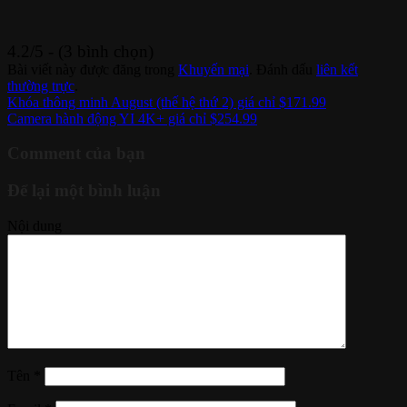
4.2/5 - (3 bình chọn)
Bài viết này được đăng trong
Khuyến mại
. Đánh dấu
liên kết
thường trực
.
Khóa thông minh August (thế hệ thứ 2) giá chỉ $171.99
Camera hành động YI 4K+ giá chỉ $254.99
Comment của bạn
Để lại một bình luận
Nội dung
Tên
*