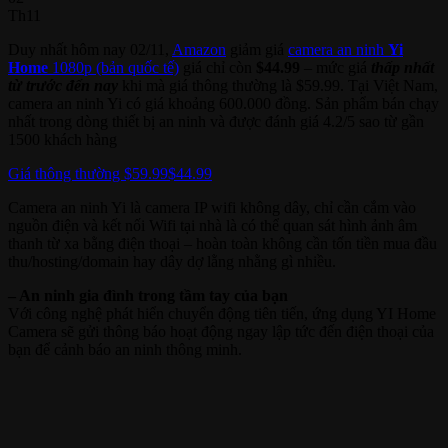
Th11
Duy nhất hôm nay 02/11,
Amazon
giảm giá
camera an ninh
Yi
Home
1080p (bản quốc tế)
giá chỉ còn
$44.99
– mức giá
thấp nhất
từ trước đến nay
khi mà giá thông thường là $59.99. Tại Việt Nam,
camera an ninh Yi có giá khoảng 600.000 đồng. Sản phẩm bán chạy
nhất trong dòng thiết bị an ninh và được đánh giá 4.2/5 sao từ gần
1500 khách hàng
Giá thông thường $59.99
$44.99
Camera an ninh Yi là camera IP wifi không dây, chỉ cần cắm vào
nguồn điện và kết nối Wifi tại nhà là có thể quan sát hình ảnh âm
thanh từ xa bằng điện thoại – hoàn toàn không cần tốn tiền mua đầu
thu/hosting/domain hay dây dợ lằng nhằng gì nhiều.
– An ninh gia đình trong tầm tay của bạn
Với công nghệ phát hiển chuyển động tiên tiến, ứng dụng YI Home
Camera sẽ gửi thông báo hoạt động ngay lập tức đến điện thoại của
bạn để cảnh báo an ninh thông minh.