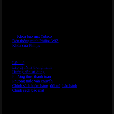
Khóa bảo mật Yubico
Đèn thông minh Philips WiZ
Khóa cửa Philips
HỖ TRỢ KHÁCH HÀNG
Liên hệ
Lắp đặt Nhà thông minh
Hướng dẫn sử dụng
Phương thức thanh toán
Phương thức vận chuyển
Chính sách kiểm hàng
,
đổi trả
,
bảo hành
Chính sách bảo mật