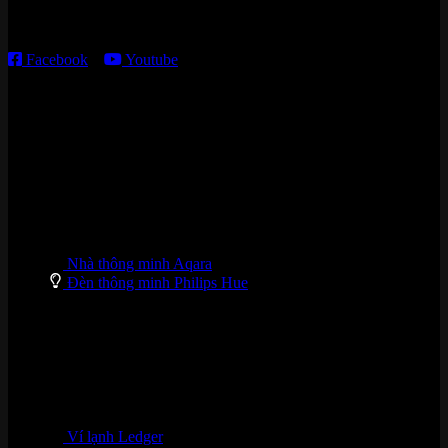
T2 – T6: 8h30 – 12h00; 13h30 – 18h00
T7 – CN: 8h30 – 12h00; 13h30 – 16h00
Facebook
–
Youtube
DANH MỤC SẢN PHẨM
Nhà thông minh Aqara
Đèn thông minh Philips Hue
Ví lạnh Ledger