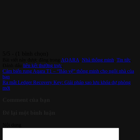
5/5 - (1 bình chọn)
Bài viết này được đăng trong
AQARA
,
Nhà thông minh
,
Tin tức
.
Đánh dấu
liên kết thường trực
.
Cảm biến rung Aqara T1 – “Bảo vệ” thông minh cho ngôi nhà của
bạn
Ra mắt Ledger Recovery Key: Giải pháp sao lưu khóa dự phòng
mới
Comment của bạn
Để lại một bình luận
Nội dung