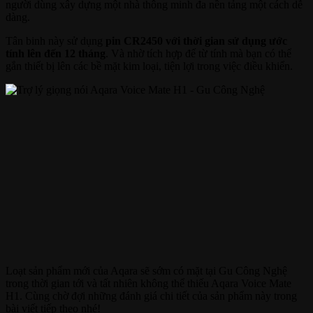
người dùng xây dựng một nhà thông minh đa nền tảng một cách dễ
dàng.
Tân binh này sử dụng
pin CR2450 với thời gian sử dụng ước
tính lên đến 12 tháng
. Và nhờ tích hợp đế từ tính mà bạn có thể
gắn thiết bị lên các bề mặt kim loại, tiện lợi trong việc điều khiển.
Loạt sản phẩm mới của Aqara sẽ sớm có mặt tại Gu Công Nghệ
trong thời gian tới và tất nhiên không thể thiếu Aqara Voice Mate
H1. Cùng chờ đợi những đánh giá chi tiết của sản phẩm này trong
bài viết tiếp theo nhé!