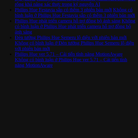
rộng khả năng xác thực trong kỷ nguyên AI
Philips Hue Festavia sắp có thêm 3 phiên bản mới
Không có
bình luận
ở Philips Hue Festavia sắp có thêm 3 phiên bản mới
Philips Hue phát triển camera hỗ trợ đồng bộ ánh sáng
Không
có bình luận
ở Philips Hue phát triển camera hỗ trợ đồng bộ
ánh sáng
Đèn tường Philips Hue Semeru lộ diện với phiên bản mới
Không có bình luận
ở Đèn tường Philips Hue Semeru lộ diện
với phiên bản mới
Philips Hue ver 5.71 – Cải tiến tính năng MotionAware
Không có bình luận
ở Philips Hue ver 5.71 – Cải tiến tính
năng MotionAware