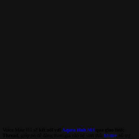
Voice Mate H1 sẽ
kết nối với
Aqara Hub M3
qua giao thức
Thread
, giúp nó dễ dàng tham gia vào hệ sinh thái
Matter
, hỗ trợ