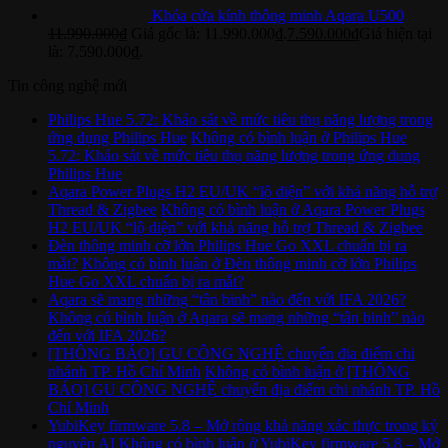
Khóa cửa kính thông minh Aqara U500
11.990.000
₫
Giá gốc là: 11.990.000₫.
7.590.000
₫
Giá hiện tại
là: 7.590.000₫.
Tin công nghệ mới
Philips Hue 5.72: Khảo sát về mức tiêu thụ năng lượng trong
ứng dụng Philips Hue
Không có bình luận
ở Philips Hue
5.72: Khảo sát về mức tiêu thụ năng lượng trong ứng dụng
Philips Hue
Aqara Power Plugs H2 EU/UK “lộ diện” với khả năng hỗ trợ
Thread & Zigbee
Không có bình luận
ở Aqara Power Plugs
H2 EU/UK “lộ diện” với khả năng hỗ trợ Thread & Zigbee
Đèn thông minh cỡ lớn Philips Hue Go XXL chuẩn bị ra
mắt?
Không có bình luận
ở Đèn thông minh cỡ lớn Philips
Hue Go XXL chuẩn bị ra mắt?
Aqara sẽ mang những “tân binh” nào đến với IFA 2026?
Không có bình luận
ở Aqara sẽ mang những “tân binh” nào
đến với IFA 2026?
[THÔNG BÁO] GU CÔNG NGHỆ chuyển địa điểm chi
nhánh TP. Hồ Chí Minh
Không có bình luận
ở [THÔNG
BÁO] GU CÔNG NGHỆ chuyển địa điểm chi nhánh TP. Hồ
Chí Minh
YubiKey firmware 5.8 – Mở rộng khả năng xác thực trong kỷ
nguyên AI
Không có bình luận
ở YubiKey firmware 5.8 – Mở