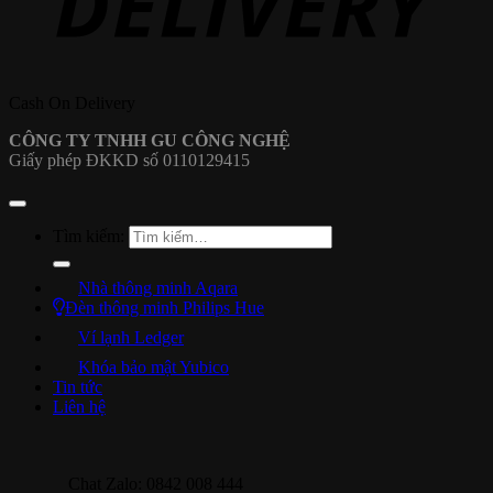
Cash On Delivery
CÔNG TY TNHH GU CÔNG NGHỆ
Giấy phép ĐKKD số 0110129415
Tìm kiếm:
Nhà thông minh Aqara
Đèn thông minh Philips Hue
Ví lạnh Ledger
Khóa bảo mật Yubico
Tin tức
Liên hệ
Chat Zalo: 0842 008 444