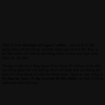
Thiết bị được
tích hợp với Aqara CoPilot
– một trợ lý AI độc
quyền được hỗ trợ bởi các mô hình ngôn ngữ lớn (LLM). Bạn có
thể điều khiển các thiết bị nhà thông minh và kích hoạt ngữ cảnh
bằng các câu lệnh.
Nhưng có một lưu ý rằng Aqara Voice Mate H1 không có loa, điều
này đồng nghĩa với việc thiết bị chỉ có thể nhận lệnh mà không thể
phản hồi bằng giọng nói như loa thông minh. Ngoài ra, bạn cũng có
thể
thao tác xoay, vỗ nhẹ và trượt để điều khiển
các thiết bị thông
minh một cách linh hoạt.