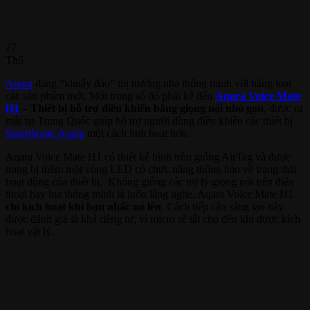
27
Th6
Aqara
đang “khuấy đảo” thị trường nhà thông minh với hàng loạt
các sản phẩm mới. Một trong số đó phải kể đến
Aqara Voice Mate
H1
– Thiết bị hỗ trợ điều khiển bằng giọng nói nhỏ gọn
, được ra
mắt tại Trung Quốc giúp hỗ trợ người dùng điều khiển các thiết bị
Smarthome Aqara
một cách linh hoạt hơn.
Aqara Voice Mate H1 có thiết kế hình tròn giống AirTag và được
trang bị thêm một vòng LED có chức năng thông báo về trạng thái
hoạt động của thiết bị. Không giống các trợ lý giọng nói trên điện
thoại hay loa thông minh là luôn lắng nghe, Aqara Voice Mate H1
chỉ kích hoạt khi bạn nhấc nó lên
. Cách tiếp cận sáng tạo này
được đánh giá là khá riêng tư, vì micro sẽ tắt cho đến khi được kích
hoạt vật lý.