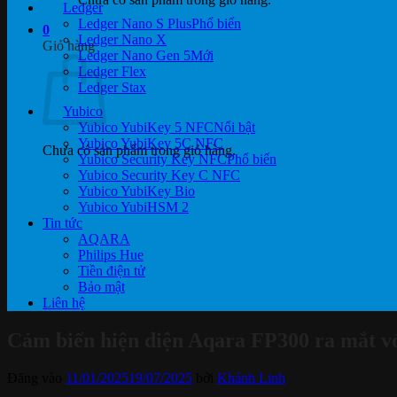
Ledger
Ledger Nano S Plus
0
Ledger Nano X
Giỏ hàng
Ledger Nano Gen 5
Ledger Flex
Ledger Stax
Yubico
Yubico YubiKey 5 NFC
Yubico YubiKey 5C NFC
Chưa có sản phẩm trong giỏ hàng.
Yubico Security Key NFC
Yubico Security Key C NFC
Yubico YubiKey Bio
Yubico YubiHSM 2
Tin tức
AQARA
Philips Hue
Tiền điện tử
Bảo mật
Liên hệ
Cảm biến hiện diện Aqara FP300 ra mắt vớ
Đăng vào
11/01/2025
19/07/2025
bởi
Khánh Linh