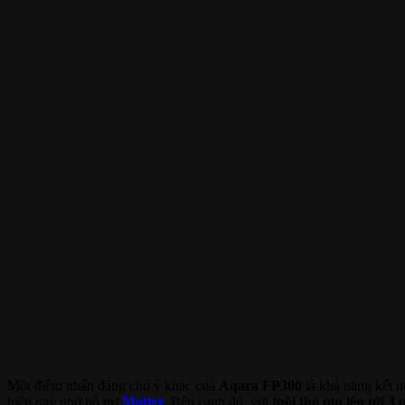
Một điểm nhấn đáng chú ý khác của
Aqara FP300
là khả năng kết n
hiện nay nhờ hỗ trợ
Matter
.
Bên cạnh đó, với
tuổi thọ pin lên tới 3