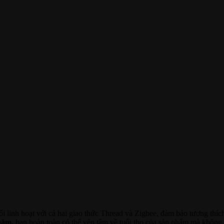
ối linh hoạt với cả hai giao thức Thread và Zigbee, đảm bảo tương thí
 năm,
bạn hoàn toàn có thể yên tâm về tuổi thọ của sản phẩm mà không c