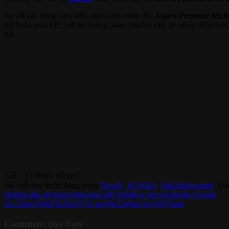
So với các dòng cảm biến nhận diện trước đó,
Aqara Presence Mult
thế hoàn toàn FP2 với tính năng phân chia lên đến 30 vùng riêng bi
đặt.
5/5 - (3 bình chọn)
Bài viết này được đăng trong
Tin tức
,
AQARA
,
Nhà thông minh
. Đá
Hướng dẫn sử dụng khóa bảo mật YubiKey cho tài khoản Google
Gu Công Nghệ là Đại lý ủy quyền Ledger tại Việt Nam
Comment của bạn