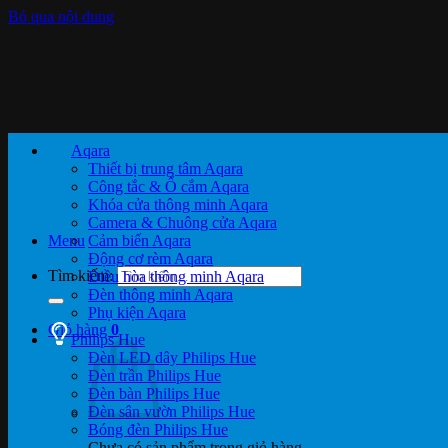
Bỏ qua nội dung
Aqara
Thiết bị trung tâm Aqara
Công tắc & Ổ cắm Aqara
Khóa cửa thông minh Aqara
Camera & Chuông cửa Aqara
Menu
Cảm biến Aqara
Động cơ rèm Aqara
Tìm kiếm:
Điều hòa thông minh Aqara
Đèn thông minh Aqara
Phụ kiện Aqara
Giỏ hàng
0
Philips Hue
Đèn LED dây Philips Hue
Đèn trần Philips Hue
Đèn bàn Philips Hue
Đèn sân vườn Philips Hue
Bóng đèn Philips Hue
Chưa có sản phẩm trong giỏ hàng.