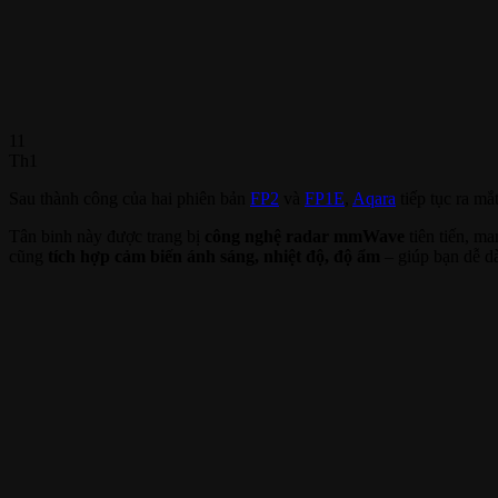
11
Th1
Sau thành công của hai phiên bản
FP2
và
FP1E
,
Aqara
tiếp tục ra mắ
Tân binh này được trang bị
công nghệ radar mmWave
tiên tiến, m
cũng
tích hợp cảm biến ánh sáng, nhiệt độ, độ ẩm
– giúp bạn dễ dà