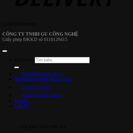
Cash On Delivery
CÔNG TY TNHH GU CÔNG NGHỆ
Giấy phép ĐKKD số 0110129415
Tìm kiếm:
Nhà thông minh Aqara
Đèn thông minh Philips Hue
Ví lạnh Ledger
Khóa bảo mật Yubico
Tin tức
Liên hệ
Chat Zalo: 0842 008 444