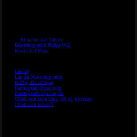
Khóa bảo mật Yubico
Đèn thông minh Philips WiZ
Khóa cửa Philips
HỖ TRỢ KHÁCH HÀNG
Liên hệ
Lắp đặt Nhà thông minh
Hướng dẫn sử dụng
Phương thức thanh toán
Phương thức vận chuyển
Chính sách kiểm hàng
,
đổi trả
,
bảo hành
Chính sách bảo mật