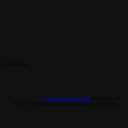
Sản phẩm mới
Camera Aqara Hub G350
3.990.000
₫
Giá
gốc là: 3.990.000₫.
3.890.000
₫
Giá hiện tại là: 3.890.000₫.