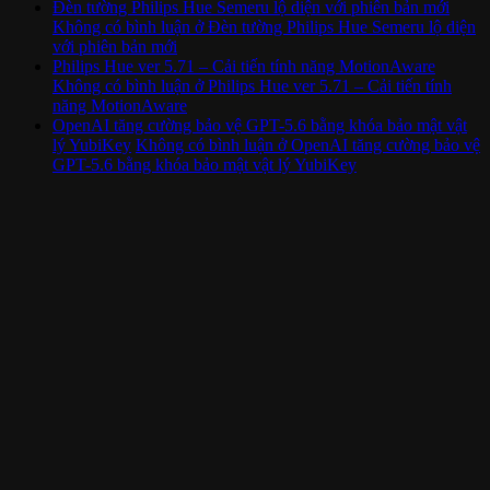
Đèn tường Philips Hue Semeru lộ diện với phiên bản mới
Không có bình luận
ở Đèn tường Philips Hue Semeru lộ diện
với phiên bản mới
Philips Hue ver 5.71 – Cải tiến tính năng MotionAware
Không có bình luận
ở Philips Hue ver 5.71 – Cải tiến tính
năng MotionAware
OpenAI tăng cường bảo vệ GPT-5.6 bằng khóa bảo mật vật
lý YubiKey
Không có bình luận
ở OpenAI tăng cường bảo vệ
GPT-5.6 bằng khóa bảo mật vật lý YubiKey