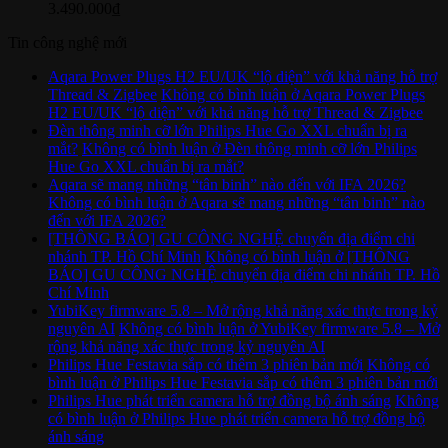
3.490.000
₫
Tin công nghệ mới
Aqara Power Plugs H2 EU/UK “lộ diện” với khả năng hỗ trợ
Thread & Zigbee
Không có bình luận
ở Aqara Power Plugs
H2 EU/UK “lộ diện” với khả năng hỗ trợ Thread & Zigbee
Đèn thông minh cỡ lớn Philips Hue Go XXL chuẩn bị ra
mắt?
Không có bình luận
ở Đèn thông minh cỡ lớn Philips
Hue Go XXL chuẩn bị ra mắt?
Aqara sẽ mang những “tân binh” nào đến với IFA 2026?
Không có bình luận
ở Aqara sẽ mang những “tân binh” nào
đến với IFA 2026?
[THÔNG BÁO] GU CÔNG NGHỆ chuyển địa điểm chi
nhánh TP. Hồ Chí Minh
Không có bình luận
ở [THÔNG
BÁO] GU CÔNG NGHỆ chuyển địa điểm chi nhánh TP. Hồ
Chí Minh
YubiKey firmware 5.8 – Mở rộng khả năng xác thực trong kỷ
nguyên AI
Không có bình luận
ở YubiKey firmware 5.8 – Mở
rộng khả năng xác thực trong kỷ nguyên AI
Philips Hue Festavia sắp có thêm 3 phiên bản mới
Không có
bình luận
ở Philips Hue Festavia sắp có thêm 3 phiên bản mới
Philips Hue phát triển camera hỗ trợ đồng bộ ánh sáng
Không
có bình luận
ở Philips Hue phát triển camera hỗ trợ đồng bộ
ánh sáng