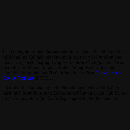
Theo thông tin từ phía nhà sản xuất thì trung tâm điều khiển mới có
thể kết nối tới 128 thiết bị thông minh, tạo nên vô số tự động hóa
tiện ích. Đặc biệt công nghệ Zigbee 3.0 được tích hợp, đem đến sự
ổn định và mượt mà trong quá trình sử dụng. Bên cạnh Apple
HomeKit thì sản phẩm mới còn tương thích với cả
Amazon Alexa
,
Google Assistant
, IFTTT…
Có một tính năng khá thú vị đó chính là ngoài việc kết nối, điều
khiển thiết bị sử dụng sóng Zigbee cùng hãng thì Aqara Hub E1 còn
được sử dụng như một bộ mở rộng sóng Wifi 2.4GHz hiện đại.