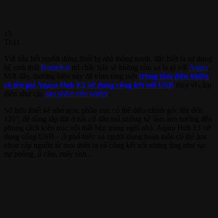
15
Th11
Với hầu hết người dùng thiết bị nhà thông minh, đặc biệt là sử dụng
hệ sinh thái
HomeKit
thì chắc hẳn sẽ không còn xa lạ gì với
Aqara
.
Mới đây, thương hiệu này đã trình làng một
trung tâm điều khiển
có tên gọi Aqara Hub E1 sử dụng cổng kết nối USB
thay vì cắm
điện như các
sản phẩm tiền nhiệm
.
Sở hữu thiết kế nhỏ gọn, phần trục có thể điều chỉnh góc lên đến
120°, dễ dàng lắp đặt ở bất cứ đâu mà không hề làm ảnh hưởng đến
phong cách kiến trúc nội thất bên trong ngôi nhà. Aqara Hub E1 sử
dụng cổng USB – A phổ biến và người dùng hoàn toàn có thể lựa
chọn cấp nguồn từ mọi thiết bị có cổng kết nối tương ứng như sạc
dự phòng, ổ cắm, máy tính…