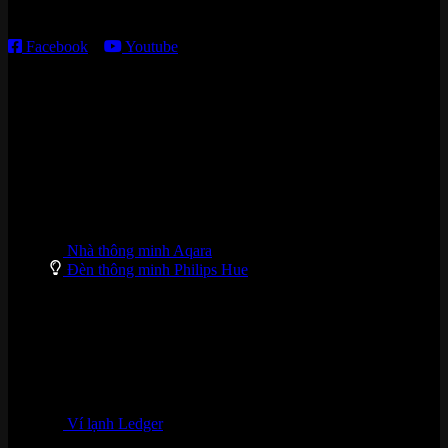
T7 – CN: 8h30 – 12h00; 13h30 – 16h00
Facebook
–
Youtube
DANH MỤC SẢN PHẨM
Nhà thông minh Aqara
Đèn thông minh Philips Hue
Ví lạnh Ledger