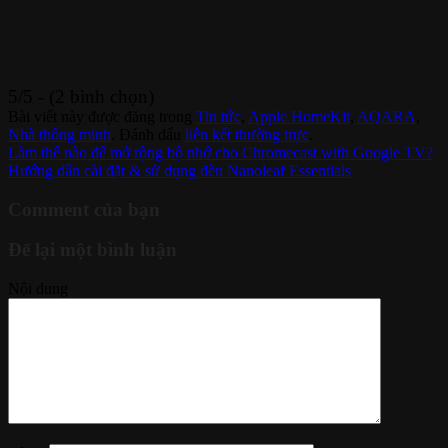
5/5 - (2 bình chọn)
Bài viết này được đăng trong
Tin tức
,
Apple HomeKit
,
AQARA
,
Nhà thông minh
. Đánh dấu
liên kết thường trực
.
Làm thế nào để mở rộng bộ nhớ cho Chromecast with Google TV?
Hướng dẫn cài đặt & sử dụng đèn Nanoleaf Essentials
Comment của bạn
Để lại một bình luận
Nội dung