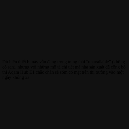
Dù hiện thiết bị này vẫn đang trong trạng thái “unavailable” (không
có sẵn), nhưng với những mô tả chi tiết mà nhà sản xuất đã công bố
thì Aqara Hub E1 chắc chắn sẽ sớm có mặt trên thị trường vào một
ngày không xa.