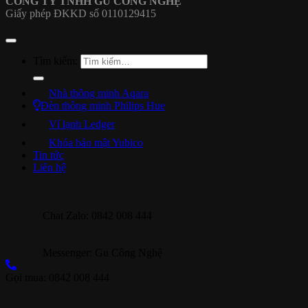
CÔNG TY TNHH GU CÔNG NGHỆ
Giấy phép ĐKKD số 0110129415
Tìm kiếm:
Nhà thông minh Aqara
Đèn thông minh Philips Hue
Ví lạnh Ledger
Khóa bảo mật Yubico
Tin tức
Liên hệ
Chat Zalo: 0842 008 444
Messenger: Gu Công Nghệ
Gọi mua: 0842 008 444