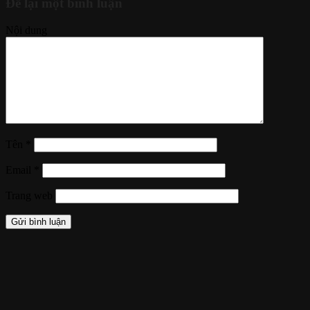
Để lại một bình luận
Nội dung
Tên
*
Email
*
Trang web