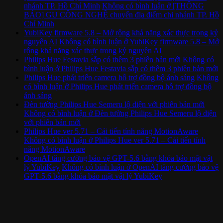
nhánh TP. Hồ Chí Minh
Không có bình luận
ở [THÔNG
BÁO] GU CÔNG NGHỆ chuyển địa điểm chi nhánh TP. Hồ
Chí Minh
YubiKey firmware 5.8 – Mở rộng khả năng xác thực trong kỷ
nguyên AI
Không có bình luận
ở YubiKey firmware 5.8 – Mở
rộng khả năng xác thực trong kỷ nguyên AI
Philips Hue Festavia sắp có thêm 3 phiên bản mới
Không có
bình luận
ở Philips Hue Festavia sắp có thêm 3 phiên bản mới
Philips Hue phát triển camera hỗ trợ đồng bộ ánh sáng
Không
có bình luận
ở Philips Hue phát triển camera hỗ trợ đồng bộ
ánh sáng
Đèn tường Philips Hue Semeru lộ diện với phiên bản mới
Không có bình luận
ở Đèn tường Philips Hue Semeru lộ diện
với phiên bản mới
Philips Hue ver 5.71 – Cải tiến tính năng MotionAware
Không có bình luận
ở Philips Hue ver 5.71 – Cải tiến tính
năng MotionAware
OpenAI tăng cường bảo vệ GPT-5.6 bằng khóa bảo mật vật
lý YubiKey
Không có bình luận
ở OpenAI tăng cường bảo vệ
GPT-5.6 bằng khóa bảo mật vật lý YubiKey