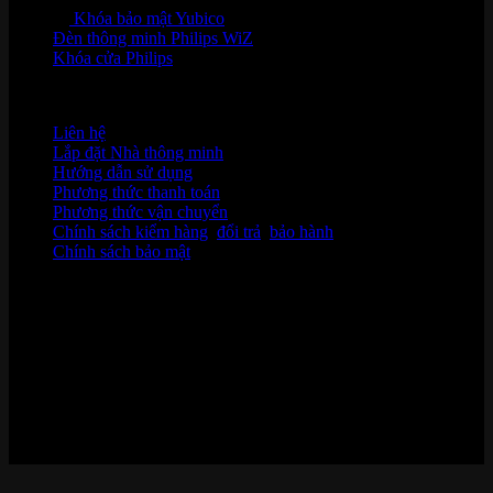
Khóa bảo mật Yubico
Đèn thông minh Philips WiZ
Khóa cửa Philips
HỖ TRỢ KHÁCH HÀNG
Liên hệ
Lắp đặt Nhà thông minh
Hướng dẫn sử dụng
Phương thức thanh toán
Phương thức vận chuyển
Chính sách kiểm hàng
,
đổi trả
,
bảo hành
Chính sách bảo mật