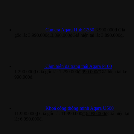
Camera Aqara Hub G350
3.990.000
₫
Giá
gốc là: 3.990.000₫.
3.890.000
₫
Giá hiện tại là: 3.890.000₫.
Cảm biến đa trạng thái Aqara P100
1.290.000
₫
Giá gốc là: 1.290.000₫.
990.000
₫
Giá hiện tại là:
990.000₫.
Khoá cổng thông minh Aqara U500
11.990.000
₫
Giá gốc là: 11.990.000₫.
6.990.000
₫
Giá hiện tại
là: 6.990.000₫.