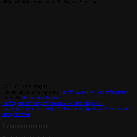
được tích hợp với nền tảng độc đáo của Samsung.
5/5 - (3 bình chọn)
Bài viết này được đăng trong
Tin tức
,
AQARA
,
Nhà thông minh
.
Đánh dấu
liên kết thường trực
.
Hướng dẫn mở rộng bộ nhớ cho TV Box bằng USB
Đánh giá Aqara LED Strip T1: Lựa chọn hấp dẫn mới cho người
dùng Homekit
Comment của bạn