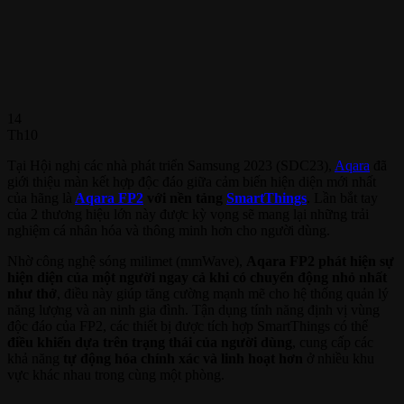
14
Th10
Tại Hội nghị các nhà phát triển Samsung 2023 (SDC23),
Aqara
đã
giới thiệu màn kết hợp độc đáo giữa cảm biến hiện diện mới nhất
của hãng là
Aqara FP2
với nền tảng
SmartThings
. Lần bắt tay
của 2 thương hiệu lớn này được kỳ vọng sẽ mang lại những trải
nghiệm cá nhân hóa và thông minh hơn cho người dùng.
Nhờ công nghệ sóng milimet (mmWave),
Aqara FP2 phát hiện sự
hiện diện của một người ngay cả khi có chuyển động nhỏ nhất
như thở
, điều này giúp tăng cường mạnh mẽ cho hệ thống quản lý
năng lượng và an ninh gia đình. Tận dụng tính năng định vị vùng
độc đáo của FP2, các thiết bị được tích hợp SmartThings có thể
điều khiển dựa trên trạng thái của người dùng
, cung cấp các
khả năng
tự động hóa chính xác và linh hoạt hơn
ở nhiều khu
vực khác nhau trong cùng một phòng.