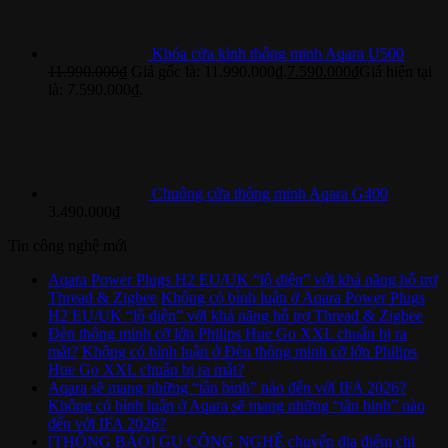
Khóa cửa kính thông minh Aqara U500
11.990.000
₫
Giá gốc là: 11.990.000₫.
7.590.000
₫
Giá hiện tại
là: 7.590.000₫.
Chuông cửa thông minh Aqara G400
3.490.000
₫
Tin công nghệ mới
Aqara Power Plugs H2 EU/UK “lộ diện” với khả năng hỗ trợ
Thread & Zigbee
Không có bình luận
ở Aqara Power Plugs
H2 EU/UK “lộ diện” với khả năng hỗ trợ Thread & Zigbee
Đèn thông minh cỡ lớn Philips Hue Go XXL chuẩn bị ra
mắt?
Không có bình luận
ở Đèn thông minh cỡ lớn Philips
Hue Go XXL chuẩn bị ra mắt?
Aqara sẽ mang những “tân binh” nào đến với IFA 2026?
Không có bình luận
ở Aqara sẽ mang những “tân binh” nào
đến với IFA 2026?
[THÔNG BÁO] GU CÔNG NGHỆ chuyển địa điểm chi