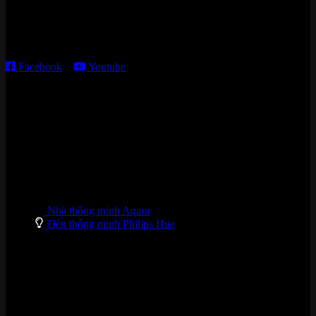
Thời gian làm việc:
T2 – T6: 8h30 – 12h00; 13h30 – 18h00
T7 – CN: 8h30 – 12h00; 13h30 – 16h00
Facebook
–
Youtube
DANH MỤC SẢN PHẨM
Nhà thông minh Aqara
Đèn thông minh Philips Hue