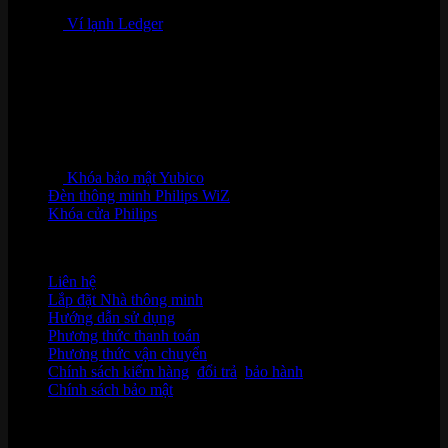
Ví lạnh Ledger
Khóa bảo mật Yubico
Đèn thông minh Philips WiZ
Khóa cửa Philips
HỖ TRỢ KHÁCH HÀNG
Liên hệ
Lắp đặt Nhà thông minh
Hướng dẫn sử dụng
Phương thức thanh toán
Phương thức vận chuyển
Chính sách kiểm hàng
,
đổi trả
,
bảo hành
Chính sách bảo mật