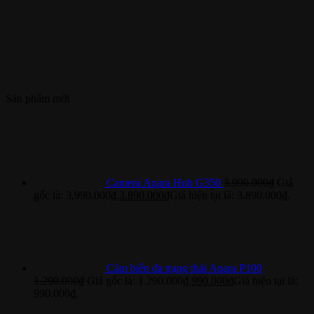
Sản phẩm mới
Camera Aqara Hub G350
3.990.000
₫
Giá
gốc là: 3.990.000₫.
3.890.000
₫
Giá hiện tại là: 3.890.000₫.
Cảm biến đa trạng thái Aqara P100
1.290.000
₫
Giá gốc là: 1.290.000₫.
990.000
₫
Giá hiện tại là:
990.000₫.