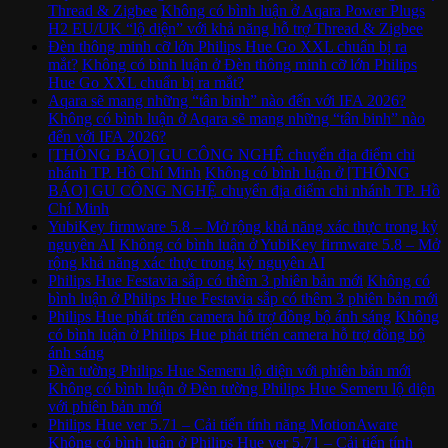
Thread & Zigbee
Không có bình luận
ở Aqara Power Plugs
H2 EU/UK “lộ diện” với khả năng hỗ trợ Thread & Zigbee
Đèn thông minh cỡ lớn Philips Hue Go XXL chuẩn bị ra
mắt?
Không có bình luận
ở Đèn thông minh cỡ lớn Philips
Hue Go XXL chuẩn bị ra mắt?
Aqara sẽ mang những “tân binh” nào đến với IFA 2026?
Không có bình luận
ở Aqara sẽ mang những “tân binh” nào
đến với IFA 2026?
[THÔNG BÁO] GU CÔNG NGHỆ chuyển địa điểm chi
nhánh TP. Hồ Chí Minh
Không có bình luận
ở [THÔNG
BÁO] GU CÔNG NGHỆ chuyển địa điểm chi nhánh TP. Hồ
Chí Minh
YubiKey firmware 5.8 – Mở rộng khả năng xác thực trong kỷ
nguyên AI
Không có bình luận
ở YubiKey firmware 5.8 – Mở
rộng khả năng xác thực trong kỷ nguyên AI
Philips Hue Festavia sắp có thêm 3 phiên bản mới
Không có
bình luận
ở Philips Hue Festavia sắp có thêm 3 phiên bản mới
Philips Hue phát triển camera hỗ trợ đồng bộ ánh sáng
Không
có bình luận
ở Philips Hue phát triển camera hỗ trợ đồng bộ
ánh sáng
Đèn tường Philips Hue Semeru lộ diện với phiên bản mới
Không có bình luận
ở Đèn tường Philips Hue Semeru lộ diện
với phiên bản mới
Philips Hue ver 5.71 – Cải tiến tính năng MotionAware
Không có bình luận
ở Philips Hue ver 5.71 – Cải tiến tính