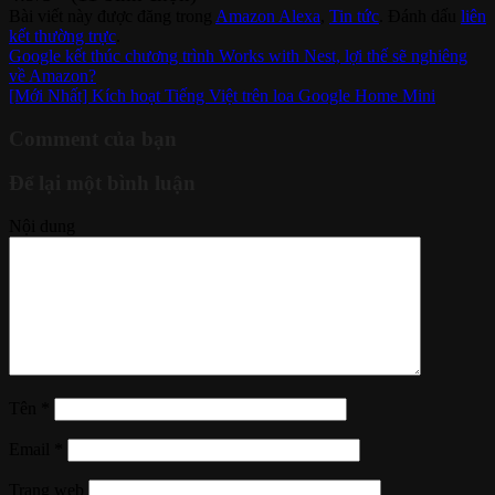
Bài viết này được đăng trong
Amazon Alexa
,
Tin tức
. Đánh dấu
liên
kết thường trực
.
Google kết thúc chương trình Works with Nest, lợi thế sẽ nghiêng
về Amazon?
[Mới Nhất] Kích hoạt Tiếng Việt trên loa Google Home Mini
Comment của bạn
Để lại một bình luận
Nội dung
Tên
*
Email
*
Trang web