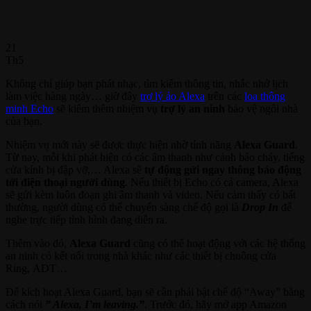
21
Th5
Không chỉ giúp bạn phát nhạc, tìm kiếm thông tin, nhắc nhở lịch
làm việc hàng ngày… giờ đây
trợ lý ảo Alexa
trên các
loa thông
minh Echo
sẽ kiêm thêm nhiệm vụ
trợ lý an ninh
bảo vệ ngôi nhà
của bạn.
Nhiệm vụ mới này sẽ được thực hiện nhờ tính năng
Alexa Guard
.
Từ nay, mỗi khi phát hiện có các âm thanh như cảnh báo cháy, tiếng
cửa kính bị đập vỡ,… Alexa sẽ
tự động gửi ngay thông báo động
tới điện thoại người dùng
. Nếu thiết bị Echo có cả camera, Alexa
sẽ gửi kèm luôn đoạn ghi âm thanh và video. Nếu cảm thấy có bất
thường, người dùng có thể chuyển sàng chế độ gọi là
Drop In
để
nghe trực tiếp tình hình đang diễn ra.
Thêm vào đó,
Alexa Guard
cũng có thể hoạt động với các hệ thống
an ninh có kết nối trong nhà khác như các thiết bị chuông cửa
Ring, ADT…
Để kích hoạt Alexa Guard, bạn sẽ cần phải bật chế độ “Away” bằng
cách nói
” Alexa, I’m leaving.”
. Trước đó, hãy mở app Amazon