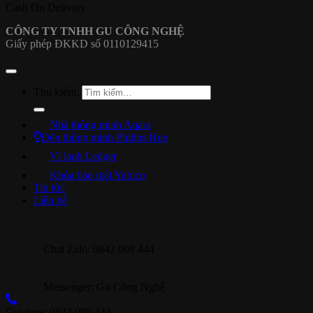
Cash On Delivery
CÔNG TY TNHH GU CÔNG NGHỆ
Giấy phép ĐKKD số 0110129415
Tìm kiếm:
Nhà thông minh Aqara
Đèn thông minh Philips Hue
Ví lạnh Ledger
Khóa bảo mật Yubico
Tin tức
Liên hệ
Chat Zalo: 0842 008 444
Messenger: Gu Công Nghệ
Gọi mua: 0842 008 444