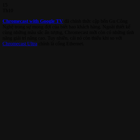
15
Th10
Chromecast with Google TV
đã chính thức cập bến Gu Công
Nghệ trong sự mong đợi của biết bao khách hàng. Ngoài thiết kế
cùng những màu sắc ấn tượng, Chromecast mới còn có những tính
năng giải trí nâng cao. Tuy nhiên, cái nó còn thiếu khi so với
Chromecast Ultra
chính là cổng Ethernet.