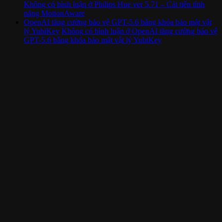
Không có bình luận
ở Philips Hue ver 5.71 – Cải tiến tính
năng MotionAware
OpenAI tăng cường bảo vệ GPT-5.6 bằng khóa bảo mật vật
lý YubiKey
Không có bình luận
ở OpenAI tăng cường bảo vệ
GPT-5.6 bằng khóa bảo mật vật lý YubiKey