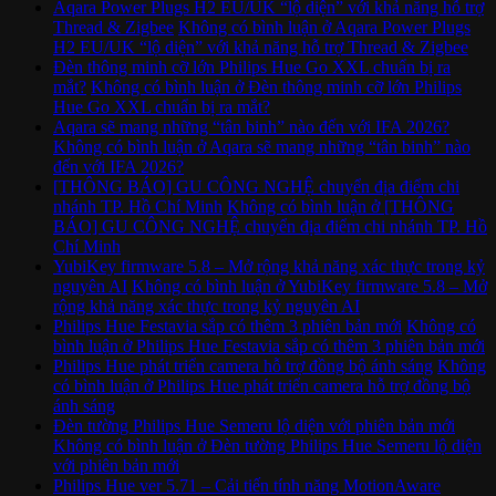
Aqara Power Plugs H2 EU/UK “lộ diện” với khả năng hỗ trợ
Thread & Zigbee
Không có bình luận
ở Aqara Power Plugs
H2 EU/UK “lộ diện” với khả năng hỗ trợ Thread & Zigbee
Đèn thông minh cỡ lớn Philips Hue Go XXL chuẩn bị ra
mắt?
Không có bình luận
ở Đèn thông minh cỡ lớn Philips
Hue Go XXL chuẩn bị ra mắt?
Aqara sẽ mang những “tân binh” nào đến với IFA 2026?
Không có bình luận
ở Aqara sẽ mang những “tân binh” nào
đến với IFA 2026?
[THÔNG BÁO] GU CÔNG NGHỆ chuyển địa điểm chi
nhánh TP. Hồ Chí Minh
Không có bình luận
ở [THÔNG
BÁO] GU CÔNG NGHỆ chuyển địa điểm chi nhánh TP. Hồ
Chí Minh
YubiKey firmware 5.8 – Mở rộng khả năng xác thực trong kỷ
nguyên AI
Không có bình luận
ở YubiKey firmware 5.8 – Mở
rộng khả năng xác thực trong kỷ nguyên AI
Philips Hue Festavia sắp có thêm 3 phiên bản mới
Không có
bình luận
ở Philips Hue Festavia sắp có thêm 3 phiên bản mới
Philips Hue phát triển camera hỗ trợ đồng bộ ánh sáng
Không
có bình luận
ở Philips Hue phát triển camera hỗ trợ đồng bộ
ánh sáng
Đèn tường Philips Hue Semeru lộ diện với phiên bản mới
Không có bình luận
ở Đèn tường Philips Hue Semeru lộ diện
với phiên bản mới
Philips Hue ver 5.71 – Cải tiến tính năng MotionAware