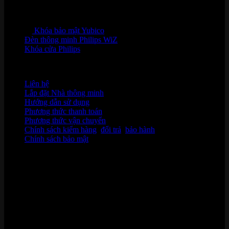
Khóa bảo mật Yubico
Đèn thông minh Philips WiZ
Khóa cửa Philips
HỖ TRỢ KHÁCH HÀNG
Liên hệ
Lắp đặt Nhà thông minh
Hướng dẫn sử dụng
Phương thức thanh toán
Phương thức vận chuyển
Chính sách kiểm hàng
,
đổi trả
,
bảo hành
Chính sách bảo mật