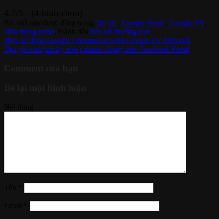
4.7/5 - (4 bình chọn)
Bài viết này được đăng trong
Tin tức
,
Google Home
,
Google TV
,
Nhà thông minh
. Đánh dấu
liên kết thường trực
.
Mẹo sử dụng Google Chromecast with Google TV hiệu quả
Tạo ghi chú (sticky note) nhanh chóng trên Facebook Portal
Comment của bạn
Để lại một bình luận
Nội dung
Tên
*
Email
*