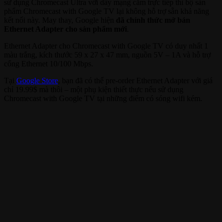
sử dụng Chromecast Ultra với dây mạng cắm trực tiếp thì bộ sản
phẩm Chromecast with Google TV lại không hỗ trợ sẵn khả năng
kết nối này. May thay, Google hiện
đã chính thức mở bán
Ethernet Adapter cho sản phẩm mới
.
Ethernet Adapter cho Chromecast with Google TV có duy nhất 1
màu trắng, kích thước 59 x 27 x 47 mm, nguồn 5V – 1A và hỗ trợ
cổng Ethernet 10/100 Mbps.
Tại
Google Store
, bạn đã có thể pre-order Ethernet Adapter với giá
chỉ 19.99$ mà thôi – một phụ kiện thiết thực nếu sử dụng
Chromecast with Google TV tại những điểm có sóng wifi kém.