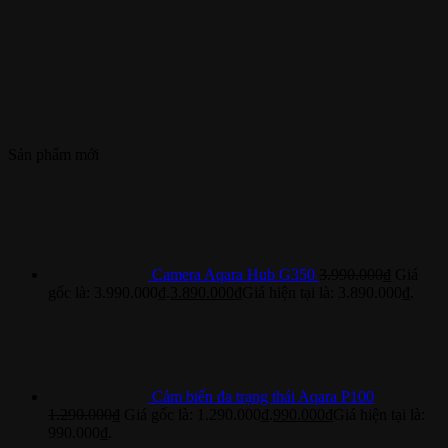
Sản phẩm mới
Camera Aqara Hub G350
3.990.000
₫
Giá
gốc là: 3.990.000₫.
3.890.000
₫
Giá hiện tại là: 3.890.000₫.
Cảm biến đa trạng thái Aqara P100
1.290.000
₫
Giá gốc là: 1.290.000₫.
990.000
₫
Giá hiện tại là:
990.000₫.