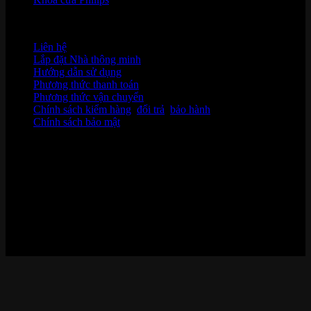
HỖ TRỢ KHÁCH HÀNG
Liên hệ
Lắp đặt Nhà thông minh
Hướng dẫn sử dụng
Phương thức thanh toán
Phương thức vận chuyển
Chính sách kiểm hàng
,
đổi trả
,
bảo hành
Chính sách bảo mật