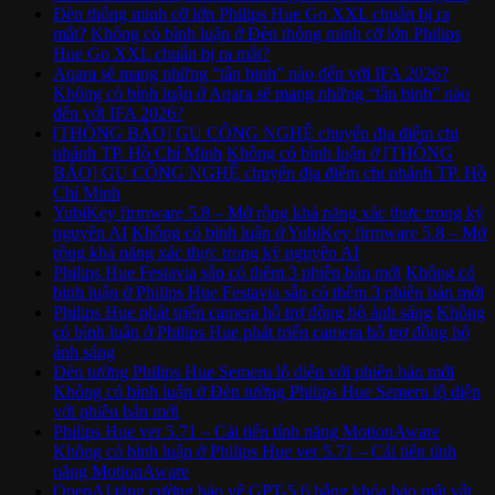
Đèn thông minh cỡ lớn Philips Hue Go XXL chuẩn bị ra
mắt?
Không có bình luận
ở Đèn thông minh cỡ lớn Philips
Hue Go XXL chuẩn bị ra mắt?
Aqara sẽ mang những “tân binh” nào đến với IFA 2026?
Không có bình luận
ở Aqara sẽ mang những “tân binh” nào
đến với IFA 2026?
[THÔNG BÁO] GU CÔNG NGHỆ chuyển địa điểm chi
nhánh TP. Hồ Chí Minh
Không có bình luận
ở [THÔNG
BÁO] GU CÔNG NGHỆ chuyển địa điểm chi nhánh TP. Hồ
Chí Minh
YubiKey firmware 5.8 – Mở rộng khả năng xác thực trong kỷ
nguyên AI
Không có bình luận
ở YubiKey firmware 5.8 – Mở
rộng khả năng xác thực trong kỷ nguyên AI
Philips Hue Festavia sắp có thêm 3 phiên bản mới
Không có
bình luận
ở Philips Hue Festavia sắp có thêm 3 phiên bản mới
Philips Hue phát triển camera hỗ trợ đồng bộ ánh sáng
Không
có bình luận
ở Philips Hue phát triển camera hỗ trợ đồng bộ
ánh sáng
Đèn tường Philips Hue Semeru lộ diện với phiên bản mới
Không có bình luận
ở Đèn tường Philips Hue Semeru lộ diện
với phiên bản mới
Philips Hue ver 5.71 – Cải tiến tính năng MotionAware
Không có bình luận
ở Philips Hue ver 5.71 – Cải tiến tính
năng MotionAware
OpenAI tăng cường bảo vệ GPT-5.6 bằng khóa bảo mật vật