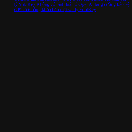
lý YubiKey
Không có bình luận
ở OpenAI tăng cường bảo vệ
GPT-5.6 bằng khóa bảo mật vật lý YubiKey