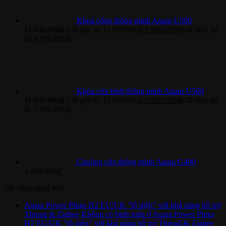
Khoá cổng thông minh Aqara U500
11.990.000
₫
Giá gốc là: 11.990.000₫.
6.990.000
₫
Giá hiện tại
là: 6.990.000₫.
Khóa cửa kính thông minh Aqara U500
11.990.000
₫
Giá gốc là: 11.990.000₫.
7.590.000
₫
Giá hiện tại
là: 7.590.000₫.
Chuông cửa thông minh Aqara G400
3.490.000
₫
Tin công nghệ mới
Aqara Power Plugs H2 EU/UK “lộ diện” với khả năng hỗ trợ
Thread & Zigbee
Không có bình luận
ở Aqara Power Plugs
H2 EU/UK “lộ diện” với khả năng hỗ trợ Thread & Zigbee