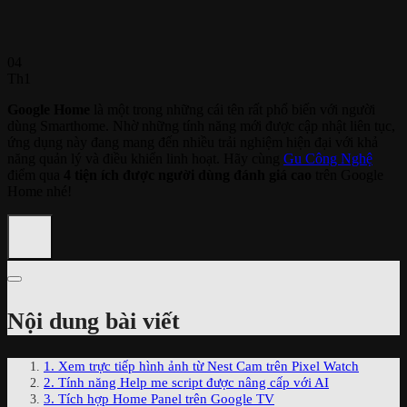
04
Th1
Google Home
là một trong những cái tên rất phổ biến với người
dùng Smarthome. Nhờ những tính năng mới được cập nhật liên tục,
ứng dụng này đang mang đến nhiều trải nghiệm hiện đại với khả
năng quản lý và điều khiển linh hoạt. Hãy cùng
Gu Công Nghệ
điểm qua
4 tiện ích được người dùng đánh giá cao
trên Google
Home nhé!
Nội dung bài viết
1. Xem trực tiếp hình ảnh từ Nest Cam trên Pixel Watch
2. Tính năng Help me script được nâng cấp với AI
3. Tích hợp Home Panel trên Google TV