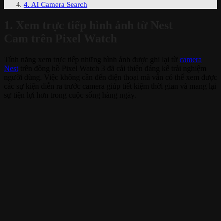
4. AI Camera Search
1. Xem trực tiếp hình ảnh từ Nest
Cam trên Pixel Watch
Tính năng xem trực tiếp những hình ảnh được ghi lại từ
camera
Nest
trên đồng hồ Pixel Watch 3 đã cải thiện đáng kể trải nghiệm
người dùng. Việc không cần đến điện thoại mà vẫn có thể xem được
các sự kiện diễn ra trước camera giúp tiết kiệm thời gian và mang lại
sự tiện lợi hơn trong cuộc sống hàng ngày.