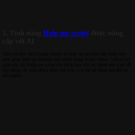
2. Tính năng
Help me script
được nâng
cấp với AI
Tiện ích này của Google Home đã thực sự tạo nên một bước tiến
mới, giúp thiết lập Routine tuỳ chỉnh trong Script Editor. Với sự trợ
giúp của AI, Help me script cho phép bạn viết và chỉnh sửa code để
xây dựng các hoạt động phức tạp hơn – có thể dễ dàng sửa đổi nó
nếu muốn.