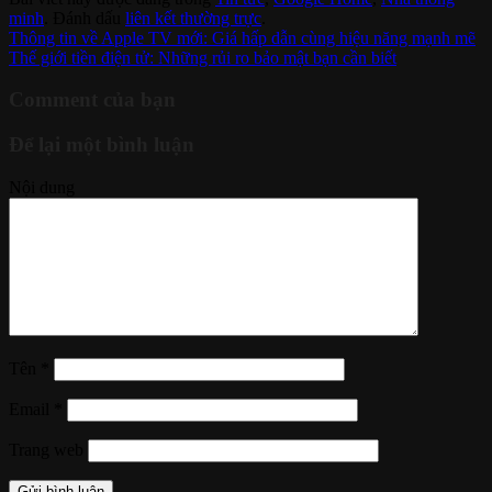
minh
. Đánh dấu
liên kết thường trực
.
Thông tin về Apple TV mới: Giá hấp dẫn cùng hiệu năng mạnh mẽ
Thế giới tiền điện tử: Những rủi ro bảo mật bạn cần biết
Comment của bạn
Để lại một bình luận
Nội dung
Tên
*
Email
*
Trang web