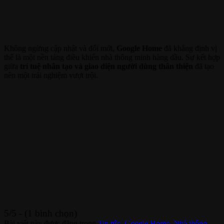
Không ngừng cập nhật và đổi mới,
Google Home
đã khẳng định vị
thế là một nền tảng điều khiển nhà thông minh hàng đầu. Sự kết hợp
giữa
trí tuệ nhân tạo và giao diện người dùng thân thiện
đã tạo
nên một trải nghiệm vượt trội.
5/5 - (1 bình chọn)
Bài viết này được đăng trong
Tin tức
,
Google Home
,
Nhà thông