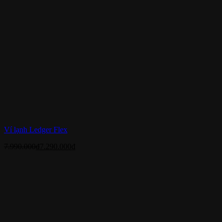
Ví lạnh Ledger Flex
7.990.000
₫
7.290.000
₫