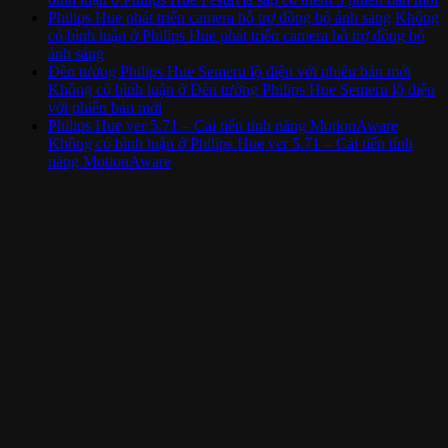
Philips Hue phát triển camera hỗ trợ đồng bộ ánh sáng
Không
có bình luận
ở Philips Hue phát triển camera hỗ trợ đồng bộ
ánh sáng
Đèn tường Philips Hue Semeru lộ diện với phiên bản mới
Không có bình luận
ở Đèn tường Philips Hue Semeru lộ diện
với phiên bản mới
Philips Hue ver 5.71 – Cải tiến tính năng MotionAware
Không có bình luận
ở Philips Hue ver 5.71 – Cải tiến tính
năng MotionAware