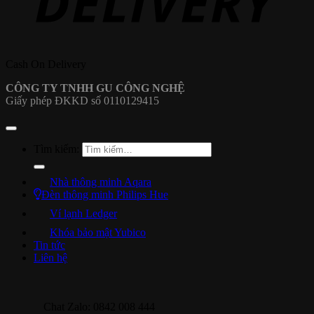
Cash On Delivery
CÔNG TY TNHH GU CÔNG NGHỆ
Giấy phép ĐKKD số 0110129415
Tìm kiếm:
Nhà thông minh Aqara
Đèn thông minh Philips Hue
Ví lạnh Ledger
Khóa bảo mật Yubico
Tin tức
Liên hệ
Chat Zalo: 0842 008 444