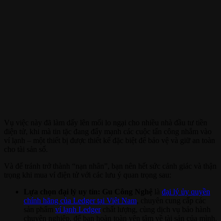
Vụ việc này đã làm dấy lên mối lo ngại cho nhiều nhà đầu tư tiền
điện tử, khi mà tin tặc đang đẩy mạnh các cuộc tấn công nhắm vào
ví lạnh – một thiết bị được thiết kế đặc biệt để bảo vệ và giữ an toàn
cho tài sản số.
Và để tránh trở thành “nạn nhân”, bạn nên hết sức cảnh giác và thận
trọng khi mua ví điện tử với các lưu ý quan trọng sau:
Lựa chọn đại lý uy tín:
Gu Công Nghệ
là
đại lý ủy quyền
chính hãng của Ledger tại Việt Nam
, chuyên cung cấp các
sản phẩm
ví lạnh Ledger
chất lượng, cùng dịch vụ bảo hành
chuyên nghiệp, để bạn hoàn toàn yên tâm về tài sản của mình.