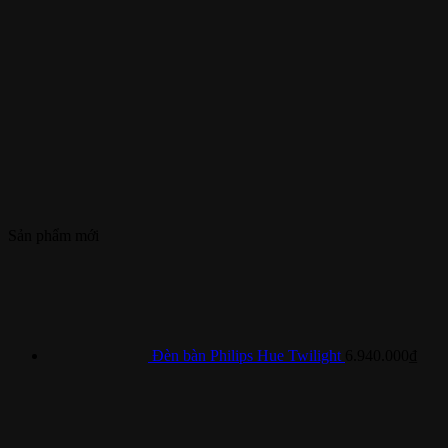
Sản phẩm mới
Đèn bàn Philips Hue Twilight
6.940.000
₫