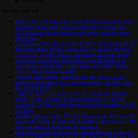
là: 7.590.000₫.
Tin công nghệ mới
Philips Hue 5.72: Khảo sát về mức tiêu thụ năng lượng trong
ứng dụng Philips Hue
Không có bình luận
ở Philips Hue
5.72: Khảo sát về mức tiêu thụ năng lượng trong ứng dụng
Philips Hue
Aqara Power Plugs H2 EU/UK “lộ diện” với khả năng hỗ trợ
Thread & Zigbee
Không có bình luận
ở Aqara Power Plugs
H2 EU/UK “lộ diện” với khả năng hỗ trợ Thread & Zigbee
Đèn thông minh cỡ lớn Philips Hue Go XXL chuẩn bị ra
mắt?
Không có bình luận
ở Đèn thông minh cỡ lớn Philips
Hue Go XXL chuẩn bị ra mắt?
Aqara sẽ mang những “tân binh” nào đến với IFA 2026?
Không có bình luận
ở Aqara sẽ mang những “tân binh” nào
đến với IFA 2026?
[THÔNG BÁO] GU CÔNG NGHỆ chuyển địa điểm chi
nhánh TP. Hồ Chí Minh
Không có bình luận
ở [THÔNG
BÁO] GU CÔNG NGHỆ chuyển địa điểm chi nhánh TP. Hồ
Chí Minh
YubiKey firmware 5.8 – Mở rộng khả năng xác thực trong kỷ
nguyên AI
Không có bình luận
ở YubiKey firmware 5.8 – Mở
rộng khả năng xác thực trong kỷ nguyên AI
Philips Hue Festavia sắp có thêm 3 phiên bản mới
Không có
bình luận
ở Philips Hue Festavia sắp có thêm 3 phiên bản mới