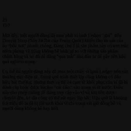
25
Th7
Mới đây, một người dùng đã mua phải ví lạnh Ledger “giả” trên
Douyin Shop
(Sàn TikTok của Trung Quốc)
khiến cho tài sản của
họ “bốc hơi” nhanh chóng. Đáng chú ý là sản phẩm này có tem mác
niêm phong và trông không hề khác gì so với những sản phẩm
chính hãng và nó đã dễ dàng “qua mắt” nhà đầu tư để gây nên hậu
quả nghiêm trọng.
Cụ thể thì người dùng này đã mua một chiếc ví lạnh Ledger trên sàn
thương mại điện tử. Trong quá trình thiết lập cũng không có dấu
hiệu bất thường, nhưng thực ra thì 24 cụm từ khôi phục của ví đã bị
đánh cắp hoặc được hacker “cài cắm” vào trong ví từ trước. Điều
này cho phép chúng dễ dàng truy cập vào ví và khi tiền được
chuyển đến, kẻ tấn công có thể rút ngay lập tức. Hậu quả là khoảng
6.9 triệu đô la đã bị rút sạch khỏi ví chỉ trong vài giờ đồng hồ và
người dùng không hề hay biết.