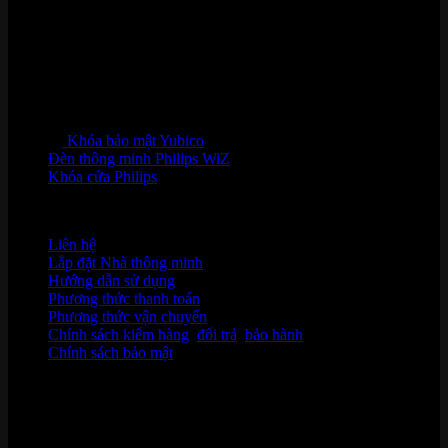
Khóa bảo mật Yubico
Đèn thông minh Philips WiZ
Khóa cửa Philips
HỖ TRỢ KHÁCH HÀNG
Liên hệ
Lắp đặt Nhà thông minh
Hướng dẫn sử dụng
Phương thức thanh toán
Phương thức vận chuyển
Chính sách kiểm hàng
,
đổi trả
,
bảo hành
Chính sách bảo mật