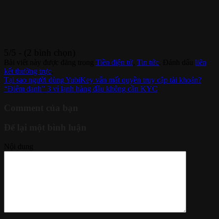
5/5 - (2 bình chọn)
Bài viết này được đăng trong
Tiền điện tử
,
Tin tức
. Đánh dấu
liên
kết thường trực
.
Tại sao người dùng YubiKey vẫn mất quyền truy cập tài khoản?
“Điểm danh” 3 ví lạnh hàng đầu không cần KYC
Comment của bạn
Để lại một bình luận
Nội dung