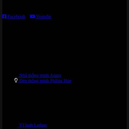
T2 – T6: 8h30 – 12h00; 13h30 – 18h00
T7 – CN: 8h30 – 12h00; 13h30 – 16h00
Facebook
–
Youtube
DANH MỤC SẢN PHẨM
Nhà thông minh Aqara
Đèn thông minh Philips Hue
Ví lạnh Ledger