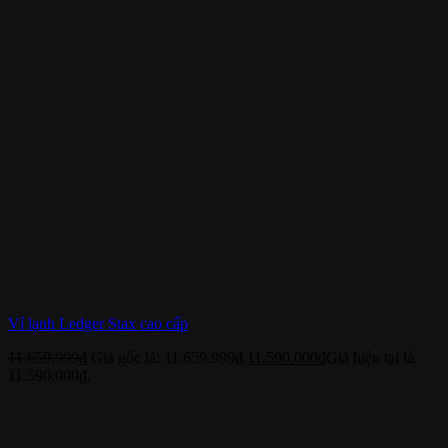
Ví lạnh Ledger Stax cao cấp
11.659.999
₫
Giá gốc là: 11.659.999₫.
11.590.000
₫
Giá hiện tại là:
11.590.000₫.