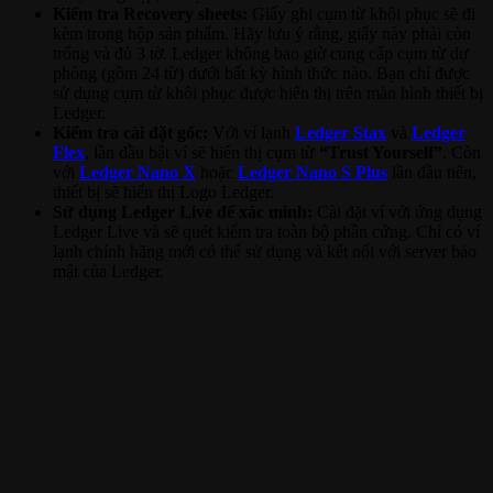
Kiểm tra Recovery sheets:
Giấy ghi cụm từ khôi phục sẽ đi
kèm trong hộp sản phẩm. Hãy lưu ý rằng, giấy này phải còn
trống và đủ 3 tờ. Ledger không bao giờ cung cấp cụm từ dự
phòng (gồm 24 từ) dưới bất kỳ hình thức nào. Bạn chỉ được
sử dụng cụm từ khôi phục được hiển thị trên màn hình thiết bị
Ledger.
Kiểm tra cài đặt gốc:
Với ví lạnh
Ledger Stax
và
Ledger
Flex
, lần đầu bật ví sẽ hiển thị cụm từ
“Trust Yourself”
. Còn
với
Ledger Nano X
hoặc
Ledger Nano S Plus
lần đầu tiên,
thiết bị sẽ hiển thị Logo Ledger.
Sử dụng Ledger Live để xác minh:
Cài đặt ví với ứng dụng
Ledger Live và sẽ quét kiểm tra toàn bộ phần cứng. Chỉ có ví
lạnh chính hãng mới có thể sử dụng và kết nối với server bảo
mật của Ledger.