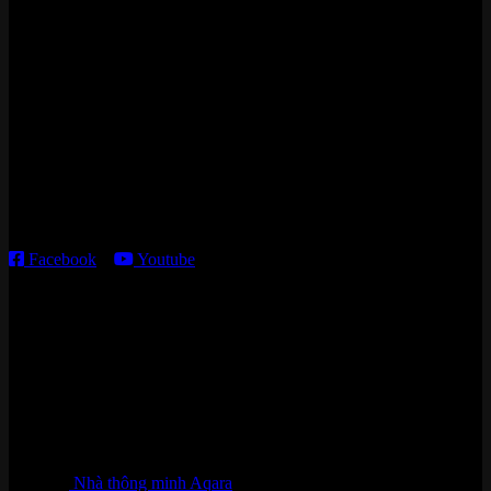
Zalo/Whatsapp:
0842 008 444
Cửa hàng HN:
15 ngõ 113 Hoàng Cầu, P. Đống Đa, TP. HN
Kho giao HCM
:
179 Nguyễn Cư Trinh, P. Cầu Ông Lãnh, TP. HCM
Thời gian làm việc:
T2 – T6: 8h30 – 12h00; 13h30 – 18h00
T7 – CN: 8h30 – 12h00; 13h30 – 16h00
Facebook
–
Youtube
DANH MỤC SẢN PHẨM
Nhà thông minh Aqara