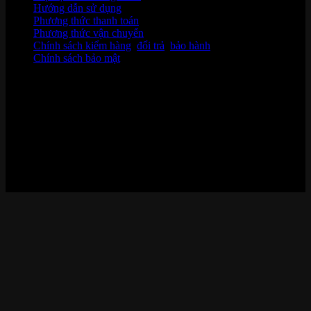
Hướng dẫn sử dụng
Phương thức thanh toán
Phương thức vận chuyển
Chính sách kiểm hàng
,
đổi trả
,
bảo hành
Chính sách bảo mật