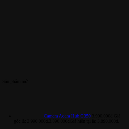
Sản phẩm mới
Camera Aqara Hub G350
3.990.000
₫
Giá
gốc là: 3.990.000₫.
3.890.000
₫
Giá hiện tại là: 3.890.000₫.