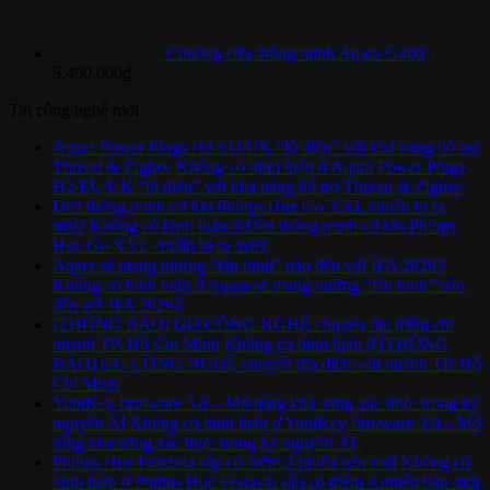
Chuông cửa thông minh Aqara G400
3.490.000
₫
Tin công nghệ mới
Aqara Power Plugs H2 EU/UK “lộ diện” với khả năng hỗ trợ
Thread & Zigbee
Không có bình luận
ở Aqara Power Plugs
H2 EU/UK “lộ diện” với khả năng hỗ trợ Thread & Zigbee
Đèn thông minh cỡ lớn Philips Hue Go XXL chuẩn bị ra
mắt?
Không có bình luận
ở Đèn thông minh cỡ lớn Philips
Hue Go XXL chuẩn bị ra mắt?
Aqara sẽ mang những “tân binh” nào đến với IFA 2026?
Không có bình luận
ở Aqara sẽ mang những “tân binh” nào
đến với IFA 2026?
[THÔNG BÁO] GU CÔNG NGHỆ chuyển địa điểm chi
nhánh TP. Hồ Chí Minh
Không có bình luận
ở [THÔNG
BÁO] GU CÔNG NGHỆ chuyển địa điểm chi nhánh TP. Hồ
Chí Minh
YubiKey firmware 5.8 – Mở rộng khả năng xác thực trong kỷ
nguyên AI
Không có bình luận
ở YubiKey firmware 5.8 – Mở
rộng khả năng xác thực trong kỷ nguyên AI
Philips Hue Festavia sắp có thêm 3 phiên bản mới
Không có
bình luận
ở Philips Hue Festavia sắp có thêm 3 phiên bản mới