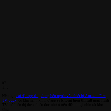
07
Th5
Nếu bạn
cài đặt app ứng dụng bên ngoài vào thiết bị Amazon Fire
TV Stick
, có khả năng khi mở app sẽ
không hiển thị full màn hình
TV
mà hiển thị theo chiều dọc như ở trên điện thoại nhìn rất khó
chịu.