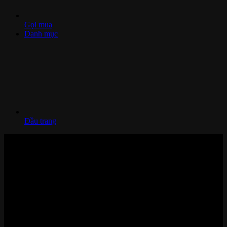
Gọi mua
Danh mục
Đầu trang
Nhà thông minh và Thiết bị công nghệ cao cấp