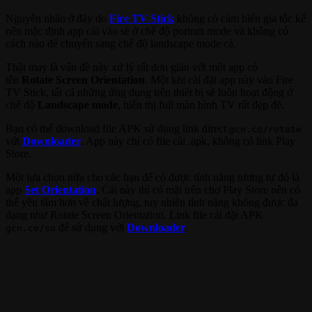
Nguyên nhân ở đây do
Fire TV Stick
không có cảm biến gia tốc kế
nên mặc định app cài vào sẽ ở chế độ portrait mode và không có
cách nào để chuyển sang chế độ landscape mode cả.
Thật may là vấn đề này xử lý rất đơn giản với một app có
tên
Rotate Screen Orientation
. Một khi cài đặt app này vào Fire
TV Stick, tất cả những ứng dụng trên thiết bị sẽ luôn hoạt động ở
chế độ
Landscape mode
, hiển thị full màn hình TV rất đẹp đẽ.
Bạn có thể download file APK sử dụng link direct
gcn.co/rotate
với
Downloader
. App này chỉ có file cài .apk, không có link Play
Store.
Một lựa chọn nữa cho các bạn để có được tính năng tương tự đó là
app
Set Orientation
. Cái này thì có mặt trên chợ Play Store nên có
thể yên tâm hơn về chất lượng, tuy nhiên tính năng không được đa
dạng như Rotate Screen Orientation. Link file cài đặt APK
để sử dụng với
Downloader
.
gcn.co/so