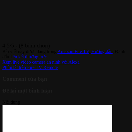
4.5/5 - (8 bình chọn)
Bài viết này được đăng trong
Amazon Fire TV
,
Hướng dẫn
. Đánh
dấu
liên kết thường trực
.
Xem live video camera an ninh với Alexa
Phím tắt trên Fire TV Remote
Comment của bạn
Để lại một bình luận
Nội dung