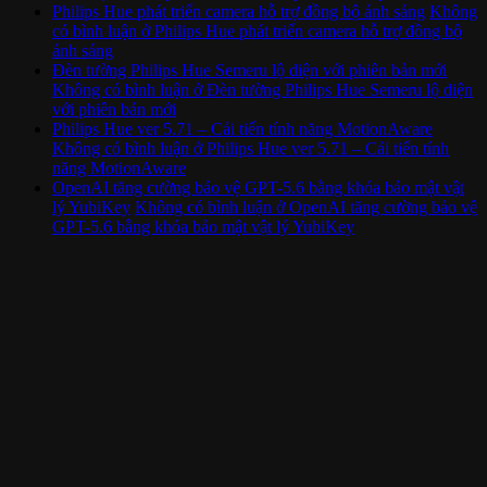
Philips Hue phát triển camera hỗ trợ đồng bộ ánh sáng
Không
có bình luận
ở Philips Hue phát triển camera hỗ trợ đồng bộ
ánh sáng
Đèn tường Philips Hue Semeru lộ diện với phiên bản mới
Không có bình luận
ở Đèn tường Philips Hue Semeru lộ diện
với phiên bản mới
Philips Hue ver 5.71 – Cải tiến tính năng MotionAware
Không có bình luận
ở Philips Hue ver 5.71 – Cải tiến tính
năng MotionAware
OpenAI tăng cường bảo vệ GPT-5.6 bằng khóa bảo mật vật
lý YubiKey
Không có bình luận
ở OpenAI tăng cường bảo vệ
GPT-5.6 bằng khóa bảo mật vật lý YubiKey