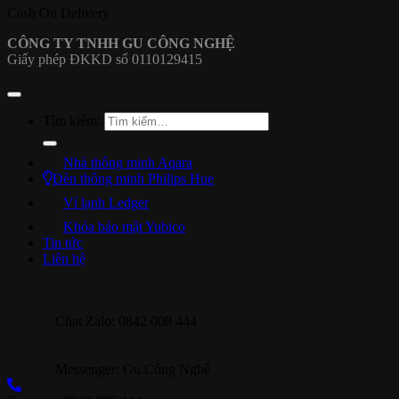
Cash On Delivery
CÔNG TY TNHH GU CÔNG NGHỆ
Giấy phép ĐKKD số 0110129415
Tìm kiếm:
Nhà thông minh Aqara
Đèn thông minh Philips Hue
Ví lạnh Ledger
Khóa bảo mật Yubico
Tin tức
Liên hệ
Chat Zalo: 0842 008 444
Messenger: Gu Công Nghệ