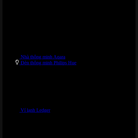
DANH MỤC SẢN PHẨM
Nhà thông minh Aqara
Đèn thông minh Philips Hue
Ví lạnh Ledger