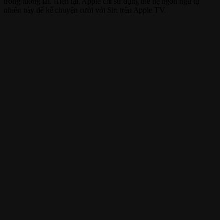
trong tương lai. Hiện tại, Apple chỉ sử dụng thế hệ ngôn ngữ tự
nhiên này để kể chuyện cười với Siri trên Apple TV.