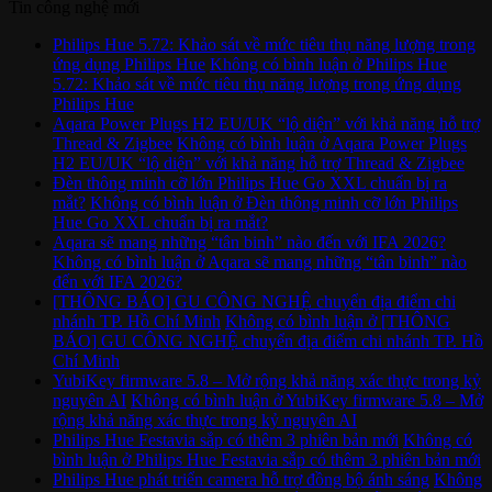
Tin công nghệ mới
Philips Hue 5.72: Khảo sát về mức tiêu thụ năng lượng trong
ứng dụng Philips Hue
Không có bình luận
ở Philips Hue
5.72: Khảo sát về mức tiêu thụ năng lượng trong ứng dụng
Philips Hue
Aqara Power Plugs H2 EU/UK “lộ diện” với khả năng hỗ trợ
Thread & Zigbee
Không có bình luận
ở Aqara Power Plugs
H2 EU/UK “lộ diện” với khả năng hỗ trợ Thread & Zigbee
Đèn thông minh cỡ lớn Philips Hue Go XXL chuẩn bị ra
mắt?
Không có bình luận
ở Đèn thông minh cỡ lớn Philips
Hue Go XXL chuẩn bị ra mắt?
Aqara sẽ mang những “tân binh” nào đến với IFA 2026?
Không có bình luận
ở Aqara sẽ mang những “tân binh” nào
đến với IFA 2026?
[THÔNG BÁO] GU CÔNG NGHỆ chuyển địa điểm chi
nhánh TP. Hồ Chí Minh
Không có bình luận
ở [THÔNG
BÁO] GU CÔNG NGHỆ chuyển địa điểm chi nhánh TP. Hồ
Chí Minh
YubiKey firmware 5.8 – Mở rộng khả năng xác thực trong kỷ
nguyên AI
Không có bình luận
ở YubiKey firmware 5.8 – Mở
rộng khả năng xác thực trong kỷ nguyên AI
Philips Hue Festavia sắp có thêm 3 phiên bản mới
Không có
bình luận
ở Philips Hue Festavia sắp có thêm 3 phiên bản mới
Philips Hue phát triển camera hỗ trợ đồng bộ ánh sáng
Không