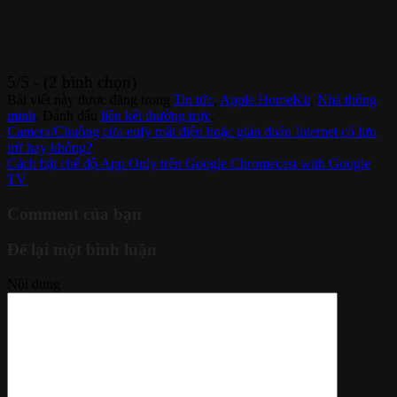
5/5 - (2 bình chọn)
Bài viết này được đăng trong
Tin tức
,
Apple HomeKit
,
Nhà thông
minh
. Đánh dấu
liên kết thường trực
.
Camera/Chuông cửa eufy mất điện hoặc gián đoán Internet có lưu
trữ hay không?
Cách bật chế độ App Only trên Google Chromecast with Google
TV
Comment của bạn
Để lại một bình luận
Nội dung