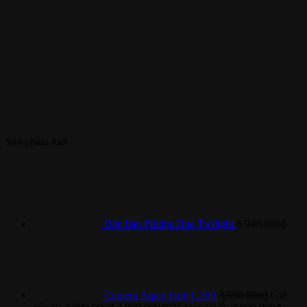
Sản phẩm mới
Đèn bàn Philips Hue Twilight
6.940.000
₫
Camera Aqara Hub G350
3.990.000
₫
Giá