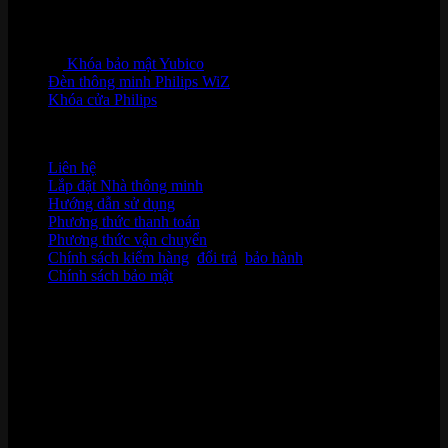
Khóa bảo mật Yubico
Đèn thông minh Philips WiZ
Khóa cửa Philips
HỖ TRỢ KHÁCH HÀNG
Liên hệ
Lắp đặt Nhà thông minh
Hướng dẫn sử dụng
Phương thức thanh toán
Phương thức vận chuyển
Chính sách kiểm hàng
,
đổi trả
,
bảo hành
Chính sách bảo mật