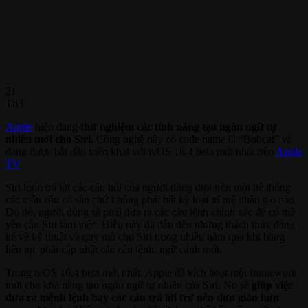
21
Th3
Apple
hiện đang
thử nghiệm các tính năng tạo ngôn ngữ tự
nhiên mới cho Siri.
Công nghệ này có code name là “Bobcat” và
đang được bắt đầu triển khai với tvOS 16.4 beta mới nhất trên
Apple
TV
.
Siri luôn trả lời các câu hỏi của người dùng dựa trên một hệ thống
các mẫu câu có sẵn chứ không phải bất kỳ loại trí tuệ nhân tạo nào.
Do đó, người dùng sẽ phải đưa ra các câu lệnh chính xác để có thể
yêu cầu Siri làm việc. Điều này đã dẫn đến những thách thức đáng
kể về kỹ thuật và quy mô cho Siri trong nhiều năm qua khi hãng
liên tục phải cập nhật các câu lệnh, ngữ cảnh mới.
Trong tvOS 16.4 beta mới nhất, Apple đã kích hoạt một framework
mới cho khả năng tạo ngôn ngữ tự nhiên của Siri. Nó sẽ
giúp việc
đưa ra mệnh lệnh hay các câu trả lời trở nên đơn giản hơn