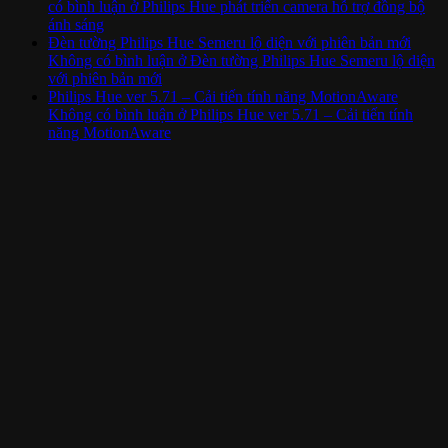
có bình luận
ở Philips Hue phát triển camera hỗ trợ đồng bộ
ánh sáng
Đèn tường Philips Hue Semeru lộ diện với phiên bản mới
Không có bình luận
ở Đèn tường Philips Hue Semeru lộ diện
với phiên bản mới
Philips Hue ver 5.71 – Cải tiến tính năng MotionAware
Không có bình luận
ở Philips Hue ver 5.71 – Cải tiến tính
năng MotionAware