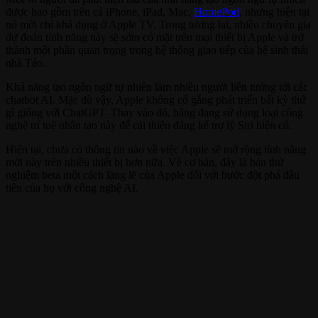
được bao gồm trên cả iPhone, iPad, Mac,
HomePod
, nhưng hiện tại
nó mới chỉ khả dụng ở Apple TV. Trong tương lai, nhiều chuyên gia
dự đoán tính năng này sẽ sớm có mặt trên mọi thiết bị Apple và trở
thành một phần quan trọng trong hệ thống giao tiếp của hệ sinh thái
nhà Táo.
Khả năng tạo ngôn ngữ tự nhiên làm nhiều người liên tưởng tới các
chatbot AI. Mặc dù vậy, Apple không cố gắng phát triển bất kỳ thứ
gì giống với ChatGPT. Thay vào đó, hãng đang sử dụng loại công
nghệ trí tuệ nhân tạo này để cải thiện đáng kể trợ lý Siri hiện có.
Hiện tại, chưa có thông tin nào về việc Apple sẽ mở rộng tính năng
mới này trên nhiều thiết bị hơn nữa. Về cơ bản, đây là bản thử
nghiệm beta một cách lặng lẽ của Apple đối với bước đột phá đầu
tiên của họ với công nghệ AI.