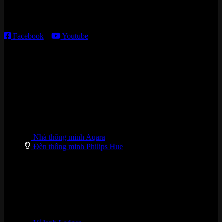
Thời gian làm việc:
T2 – T6: 8h30 – 12h00; 13h30 – 18h00
T7 – CN: 8h30 – 12h00; 13h30 – 16h00
Facebook
–
Youtube
DANH MỤC SẢN PHẨM
Nhà thông minh Aqara
Đèn thông minh Philips Hue