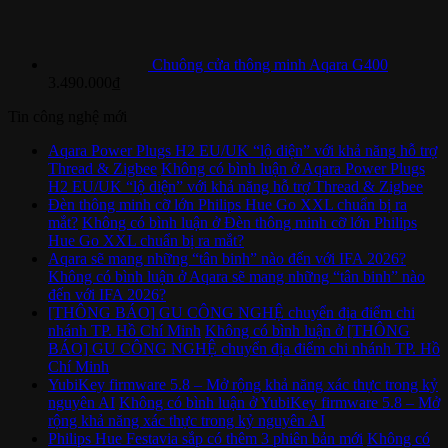
Chuông cửa thông minh Aqara G400
3.490.000
₫
Tin công nghệ mới
Aqara Power Plugs H2 EU/UK “lộ diện” với khả năng hỗ trợ
Thread & Zigbee
Không có bình luận
ở Aqara Power Plugs
H2 EU/UK “lộ diện” với khả năng hỗ trợ Thread & Zigbee
Đèn thông minh cỡ lớn Philips Hue Go XXL chuẩn bị ra
mắt?
Không có bình luận
ở Đèn thông minh cỡ lớn Philips
Hue Go XXL chuẩn bị ra mắt?
Aqara sẽ mang những “tân binh” nào đến với IFA 2026?
Không có bình luận
ở Aqara sẽ mang những “tân binh” nào
đến với IFA 2026?
[THÔNG BÁO] GU CÔNG NGHỆ chuyển địa điểm chi
nhánh TP. Hồ Chí Minh
Không có bình luận
ở [THÔNG
BÁO] GU CÔNG NGHỆ chuyển địa điểm chi nhánh TP. Hồ
Chí Minh
YubiKey firmware 5.8 – Mở rộng khả năng xác thực trong kỷ
nguyên AI
Không có bình luận
ở YubiKey firmware 5.8 – Mở
rộng khả năng xác thực trong kỷ nguyên AI
Philips Hue Festavia sắp có thêm 3 phiên bản mới
Không có