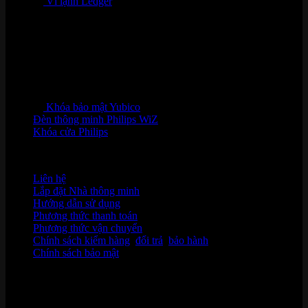
Ví lạnh Ledger
Khóa bảo mật Yubico
Đèn thông minh Philips WiZ
Khóa cửa Philips
HỖ TRỢ KHÁCH HÀNG
Liên hệ
Lắp đặt Nhà thông minh
Hướng dẫn sử dụng
Phương thức thanh toán
Phương thức vận chuyển
Chính sách kiểm hàng
,
đổi trả
,
bảo hành
Chính sách bảo mật