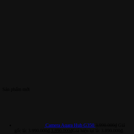
Sản phẩm mới
Camera Aqara Hub G350
3.990.000
₫
Giá
gốc là: 3.990.000₫.
3.890.000
₫
Giá hiện tại là: 3.890.000₫.