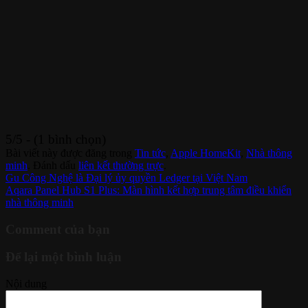
5/5 - (1 bình chọn)
Bài viết này được đăng trong
Tin tức
,
Apple HomeKit
,
Nhà thông
minh
. Đánh dấu
liên kết thường trực
.
Gu Công Nghệ là Đại lý ủy quyền Ledger tại Việt Nam
Aqara Panel Hub S1 Plus: Màn hình kết hợp trung tâm điều khiển
nhà thông minh
Comment của bạn
Để lại một bình luận
Nội dung