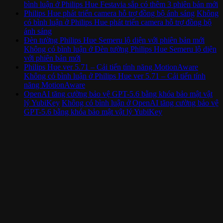
bình luận
ở Philips Hue Festavia sắp có thêm 3 phiên bản mới
Philips Hue phát triển camera hỗ trợ đồng bộ ánh sáng
Không
có bình luận
ở Philips Hue phát triển camera hỗ trợ đồng bộ
ánh sáng
Đèn tường Philips Hue Semeru lộ diện với phiên bản mới
Không có bình luận
ở Đèn tường Philips Hue Semeru lộ diện
với phiên bản mới
Philips Hue ver 5.71 – Cải tiến tính năng MotionAware
Không có bình luận
ở Philips Hue ver 5.71 – Cải tiến tính
năng MotionAware
OpenAI tăng cường bảo vệ GPT-5.6 bằng khóa bảo mật vật
lý YubiKey
Không có bình luận
ở OpenAI tăng cường bảo vệ
GPT-5.6 bằng khóa bảo mật vật lý YubiKey