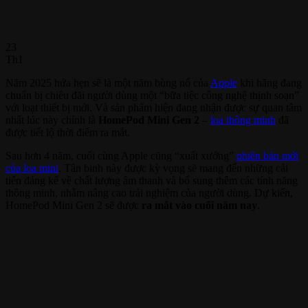
23
Th1
Năm 2025 hứa hẹn sẽ là một năm bùng nổ của
Apple
khi hãng đang
chuẩn bị chiêu đãi người dùng một “bữa tiệc công nghệ thịnh soạn”
với loạt thiết bị mới. Và sản phẩm hiện đang nhận được sự quan tâm
nhất lúc này chính là
HomePod Mini Gen 2
–
loa thông minh
đã
được tiết lộ thời điểm ra mắt.
Sau hơn 4 năm, cuối cùng Apple cũng “xuất xưởng”
phiên bản mới
của loa mini
. Tân binh này được kỳ vọng sẽ mang đến những cải
tiến đáng kể về chất lượng âm thanh và bổ sung thêm các tính năng
thông minh, nhằm nâng cao trải nghiệm của người dùng. Dự kiến,
HomePod Mini Gen 2 sẽ được
ra mắt vào cuối năm nay
.