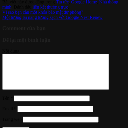
Bài viết này được đăng trong
Tin tức
,
Google Home
,
Nhà thông
minh
. Đánh dấu
liên kết thường trực
.
Vì sao bạn cần một khóa bảo mật dự phòng?
Một tương lai năng lượng sạch với Google Nest Renew
Comment của bạn
Để lại một bình luận
Nội dung
Tên
*
Email
*
Trang web