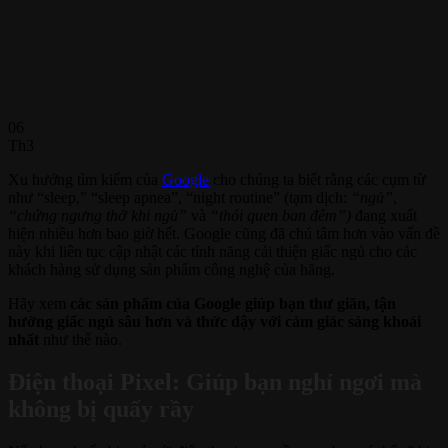
06
Th3
Xu hướng tìm kiếm của
Google
cho chúng ta biết rằng các cụm từ
như “sleep,” “sleep apnea”, “night routine” (tạm dịch:
“ngủ”
,
“chứng ngưng thở khi ngủ”
và
“thói quen ban đêm”)
đang xuất
hiện nhiều hơn bao giờ hết. Google cũng đã chú tâm hơn vào vấn đề
này khi liên tục cập nhật các tính năng cải thiện giấc ngủ cho các
khách hàng sử dụng sản phẩm công nghệ của hãng.
Hãy xem
các sản phẩm của Google giúp bạn thư giãn, tận
hưởng giấc ngủ sâu hơn và thức dậy với cảm giác sảng khoái
nhất
như thế nào.
Điện thoại Pixel: Giúp bạn nghỉ ngơi mà
không bị quấy rầy