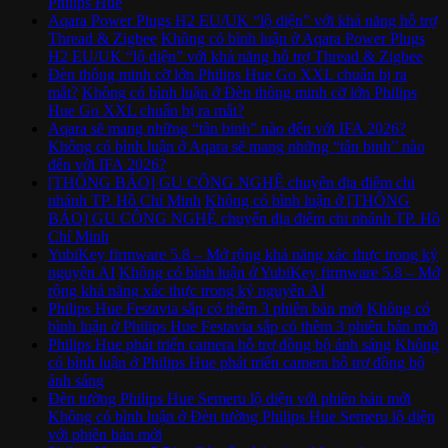
Philips Hue
Aqara Power Plugs H2 EU/UK “lộ diện” với khả năng hỗ trợ
Thread & Zigbee
Không có bình luận
ở Aqara Power Plugs
H2 EU/UK “lộ diện” với khả năng hỗ trợ Thread & Zigbee
Đèn thông minh cỡ lớn Philips Hue Go XXL chuẩn bị ra
mắt?
Không có bình luận
ở Đèn thông minh cỡ lớn Philips
Hue Go XXL chuẩn bị ra mắt?
Aqara sẽ mang những “tân binh” nào đến với IFA 2026?
Không có bình luận
ở Aqara sẽ mang những “tân binh” nào
đến với IFA 2026?
[THÔNG BÁO] GU CÔNG NGHỆ chuyển địa điểm chi
nhánh TP. Hồ Chí Minh
Không có bình luận
ở [THÔNG
BÁO] GU CÔNG NGHỆ chuyển địa điểm chi nhánh TP. Hồ
Chí Minh
YubiKey firmware 5.8 – Mở rộng khả năng xác thực trong kỷ
nguyên AI
Không có bình luận
ở YubiKey firmware 5.8 – Mở
rộng khả năng xác thực trong kỷ nguyên AI
Philips Hue Festavia sắp có thêm 3 phiên bản mới
Không có
bình luận
ở Philips Hue Festavia sắp có thêm 3 phiên bản mới
Philips Hue phát triển camera hỗ trợ đồng bộ ánh sáng
Không
có bình luận
ở Philips Hue phát triển camera hỗ trợ đồng bộ
ánh sáng
Đèn tường Philips Hue Semeru lộ diện với phiên bản mới
Không có bình luận
ở Đèn tường Philips Hue Semeru lộ diện
với phiên bản mới