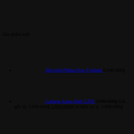
Sản phẩm mới
Đèn bàn Philips Hue Twilight
6.940.000
₫
Camera Aqara Hub G350
3.990.000
₫
Giá
gốc là: 3.990.000₫.
3.890.000
₫
Giá hiện tại là: 3.890.000₫.