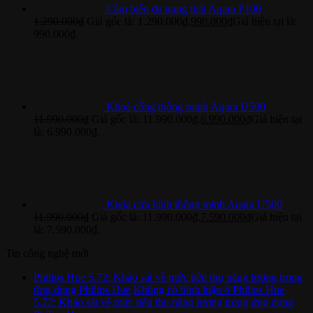
Cảm biến đa trạng thái Aqara P100
1.290.000
₫
Giá gốc là: 1.290.000₫.
990.000
₫
Giá hiện tại là:
990.000₫.
Khoá cổng thông minh Aqara U500
11.990.000
₫
Giá gốc là: 11.990.000₫.
6.990.000
₫
Giá hiện tại
là: 6.990.000₫.
Khóa cửa kính thông minh Aqara U500
11.990.000
₫
Giá gốc là: 11.990.000₫.
7.590.000
₫
Giá hiện tại
là: 7.590.000₫.
Tin công nghệ mới
Philips Hue 5.72: Khảo sát về mức tiêu thụ năng lượng trong
ứng dụng Philips Hue
Không có bình luận
ở Philips Hue
5.72: Khảo sát về mức tiêu thụ năng lượng trong ứng dụng