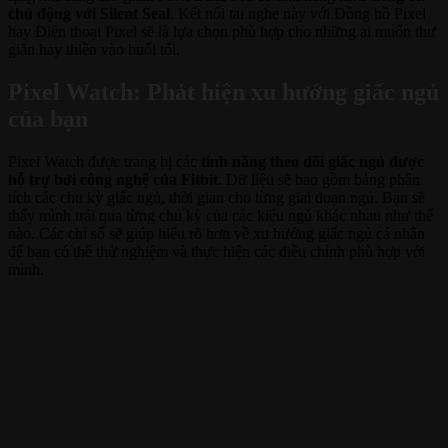
chủ động với Silent Seal
. Kết nối tai nghe này với Đồng hồ Pixel
hay Điện thoại Pixel sẽ là lựa chọn phù hợp cho những ai muốn thư
giãn hay thiền vào buổi tối.
Pixel Watch: Phát hiện xu hướng giấc ngủ
của bạn
Pixel Watch được trang bị các
tính năng theo dõi giấc ngủ được
hỗ trợ bởi công nghệ của Fitbit
. Dữ liệu sẽ bao gồm bảng phân
tích các chu kỳ giấc ngủ, thời gian cho từng giai đoạn ngủ. Bạn sẽ
thấy mình trải qua từng chu kỳ của các kiểu ngủ khác nhau như thế
nào. Các chỉ số sẽ giúp hiểu rõ hơn về xu hướng giấc ngủ cá nhân
để bạn có thể thử nghiệm và thực hiện các điều chỉnh phù hợp với
mình.