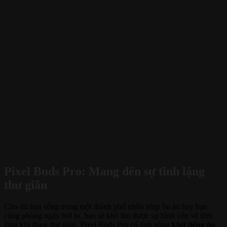
Pixel Buds Pro: Mang đến sự tĩnh lặng
thư giãn
Cho dù bạn sống trong một thành phố nhộn nhịp ồn ào hay bạn
cùng phòng ngáy hơi to, bạn sẽ khó tìm được sự bình yên và tĩnh
lặng khi đang thư giãn. Pixel Buds Pro có tính năng
khử tiếng ồn