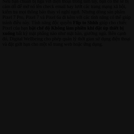
Nếu bạn chuẩn bị ngủ với điện thoại trong tầm tay, bạn có thể sẽ bị
cám dỗ để mở nó lên check email hay lướt các trang mạng xã hội,
kiểm tra mọi thông báo thay vì nghỉ ngơi. Nhưng dòng sản phẩm
Pixel 7 Pro, Pixel 7 và Pixel 6a đi kèm với các tính năng có thể giúp
tránh điều này. Tính năng độc quyền
Flip to Shhh
giúp cho chiếc
Pixel của bạn
bật chế độ Không làm phiền khi đặt úp thiết bị
xuống
bất kỳ mặt phẳng nào như mặt bàn, giường ngủ. Bên cạnh
đó, Digital Wellbeing cho phép quản lý thời gian sử dụng điện thoại
và đặt giới hạn cho một số trang web hoặc ứng dụng.