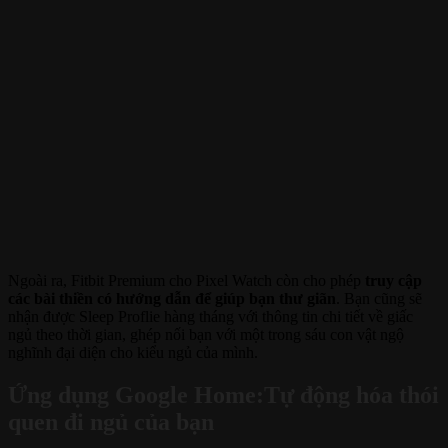
Ngoài ra, Fitbit Premium cho Pixel Watch còn cho phép
truy cập
các bài thiền có hướng dẫn để giúp bạn thư giãn
. Bạn cũng sẽ
nhận được Sleep Proflie hàng tháng với thông tin chi tiết về giấc
ngủ theo thời gian, ghép nối bạn với một trong sáu con vật ngộ
nghĩnh đại diện cho kiểu ngủ của mình.
Ứng dụng Google Home:Tự động hóa thói
quen đi ngủ của bạn