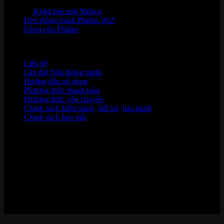
Khóa bảo mật Yubico
Đèn thông minh Philips WiZ
Khóa cửa Philips
HỖ TRỢ KHÁCH HÀNG
Liên hệ
Lắp đặt Nhà thông minh
Hướng dẫn sử dụng
Phương thức thanh toán
Phương thức vận chuyển
Chính sách kiểm hàng
,
đổi trả
,
bảo hành
Chính sách bảo mật