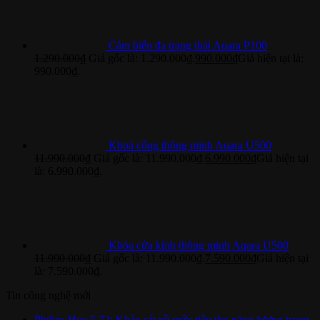
Cảm biến đa trạng thái Aqara P100
1.290.000
₫
Giá gốc là: 1.290.000₫.
990.000
₫
Giá hiện tại là:
990.000₫.
Khoá cổng thông minh Aqara U500
11.990.000
₫
Giá gốc là: 11.990.000₫.
6.990.000
₫
Giá hiện tại
là: 6.990.000₫.
Khóa cửa kính thông minh Aqara U500
11.990.000
₫
Giá gốc là: 11.990.000₫.
7.590.000
₫
Giá hiện tại
là: 7.590.000₫.
Tin công nghệ mới
Philips Hue 5.72: Khảo sát về mức tiêu thụ năng lượng trong