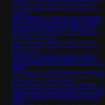
ứng dụng Philips Hue
Không có bình luận
ở Philips Hue
5.72: Khảo sát về mức tiêu thụ năng lượng trong ứng dụng
Philips Hue
Aqara Power Plugs H2 EU/UK “lộ diện” với khả năng hỗ trợ
Thread & Zigbee
Không có bình luận
ở Aqara Power Plugs
H2 EU/UK “lộ diện” với khả năng hỗ trợ Thread & Zigbee
Đèn thông minh cỡ lớn Philips Hue Go XXL chuẩn bị ra
mắt?
Không có bình luận
ở Đèn thông minh cỡ lớn Philips
Hue Go XXL chuẩn bị ra mắt?
Aqara sẽ mang những “tân binh” nào đến với IFA 2026?
Không có bình luận
ở Aqara sẽ mang những “tân binh” nào
đến với IFA 2026?
[THÔNG BÁO] GU CÔNG NGHỆ chuyển địa điểm chi
nhánh TP. Hồ Chí Minh
Không có bình luận
ở [THÔNG
BÁO] GU CÔNG NGHỆ chuyển địa điểm chi nhánh TP. Hồ
Chí Minh
YubiKey firmware 5.8 – Mở rộng khả năng xác thực trong kỷ
nguyên AI
Không có bình luận
ở YubiKey firmware 5.8 – Mở
rộng khả năng xác thực trong kỷ nguyên AI
Philips Hue Festavia sắp có thêm 3 phiên bản mới
Không có
bình luận
ở Philips Hue Festavia sắp có thêm 3 phiên bản mới
Philips Hue phát triển camera hỗ trợ đồng bộ ánh sáng
Không
có bình luận
ở Philips Hue phát triển camera hỗ trợ đồng bộ
ánh sáng