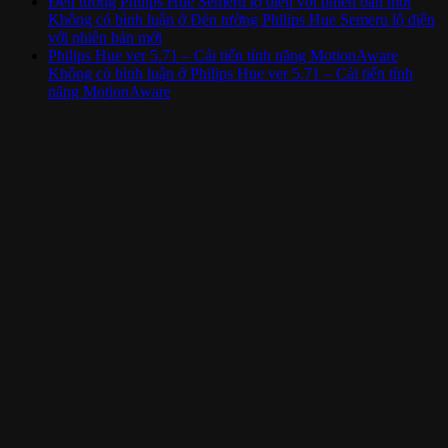
Đèn tường Philips Hue Semeru lộ diện với phiên bản mới
Không có bình luận
ở Đèn tường Philips Hue Semeru lộ diện
với phiên bản mới
Philips Hue ver 5.71 – Cải tiến tính năng MotionAware
Không có bình luận
ở Philips Hue ver 5.71 – Cải tiến tính
năng MotionAware