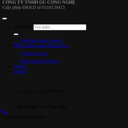
CÔNG TY TNHH GU CÔNG NGHỆ
Giấy phép ĐKKD số 0110129415
Tìm kiếm:
Nhà thông minh Aqara
Đèn thông minh Philips Hue
Ví lạnh Ledger
Khóa bảo mật Yubico
Tin tức
Liên hệ
Chat Zalo: 0842 008 444
Messenger: Gu Công Nghệ
Gọi mua: 0842 008 444