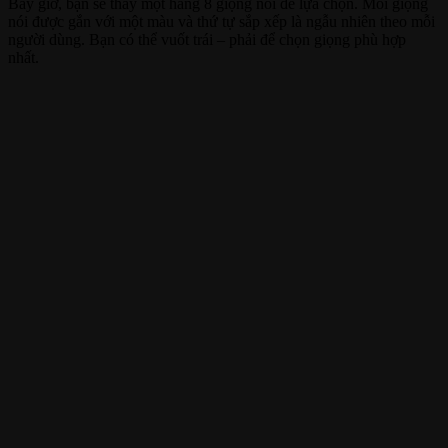
Bây giờ, bạn sẽ thấy một hàng 8 giọng nói để lựa chọn. Mỗi giọng
nói được gắn với một màu và thứ tự sắp xếp là ngẫu nhiên theo mỗi
người dùng. Bạn có thể vuốt trái – phải để chọn giọng phù hợp
nhất.