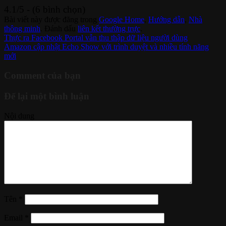
4.1/5 - (6 bình chọn)
Bài viết này được đăng trong
Google Home
,
Hướng dẫn
,
Nhà
thông minh
. Đánh dấu
liên kết thường trực
.
Thực ra Facebook Portal vẫn thu thập dữ liệu người dùng
Amazon cập nhật Echo Show với trình duyệt và nhiều tính năng
mới
Comment của bạn
Để lại một bình luận
Nội dung
Tên
*
Email
*