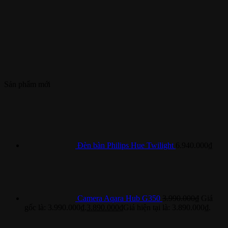
Sản phẩm mới
Đèn bàn Philips Hue Twilight
6.940.000
₫
Camera Aqara Hub G350
3.990.000
₫
Giá
gốc là: 3.990.000₫.
3.890.000
₫
Giá hiện tại là: 3.890.000₫.