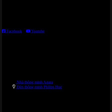
Kho giao HCM
:
179 Nguyễn Cư Trinh, P. Cầu Ông Lãnh, TP. HCM
Thời gian làm việc:
T2 – T6: 8h30 – 12h00; 13h30 – 18h00
T7 – CN: 8h30 – 12h00; 13h30 – 16h00
Facebook
–
Youtube
DANH MỤC SẢN PHẨM
Nhà thông minh Aqara
Đèn thông minh Philips Hue