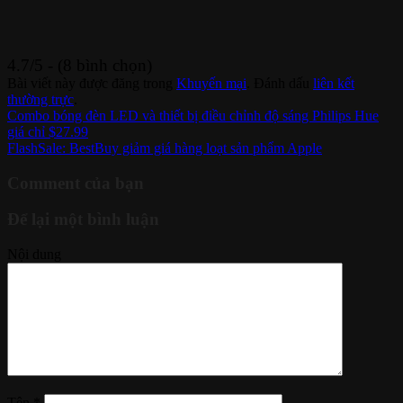
4.7/5 - (8 bình chọn)
Bài viết này được đăng trong
Khuyến mại
. Đánh dấu
liên kết
thường trực
.
Combo bóng đèn LED và thiết bị điều chỉnh độ sáng Philips Hue
giá chỉ $27.99
FlashSale: BestBuy giảm giá hàng loạt sản phẩm Apple
Comment của bạn
Để lại một bình luận
Nội dung
Tên
*