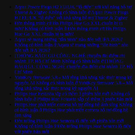
Aqara Power Plugs H2 EU/UK “lộ diện” với khả năng hỗ trợ
Thread & Zigbee
Không có bình luận
ở Aqara Power Plugs
H2 EU/UK “lộ diện” với khả năng hỗ trợ Thread & Zigbee
Đèn thông minh cỡ lớn Philips Hue Go XXL chuẩn bị ra
mắt?
Không có bình luận
ở Đèn thông minh cỡ lớn Philips
Hue Go XXL chuẩn bị ra mắt?
Aqara sẽ mang những “tân binh” nào đến với IFA 2026?
Không có bình luận
ở Aqara sẽ mang những “tân binh” nào
đến với IFA 2026?
[THÔNG BÁO] GU CÔNG NGHỆ chuyển địa điểm chi
nhánh TP. Hồ Chí Minh
Không có bình luận
ở [THÔNG
BÁO] GU CÔNG NGHỆ chuyển địa điểm chi nhánh TP. Hồ
Chí Minh
YubiKey firmware 5.8 – Mở rộng khả năng xác thực trong kỷ
nguyên AI
Không có bình luận
ở YubiKey firmware 5.8 – Mở
rộng khả năng xác thực trong kỷ nguyên AI
Philips Hue Festavia sắp có thêm 3 phiên bản mới
Không có
bình luận
ở Philips Hue Festavia sắp có thêm 3 phiên bản mới
Philips Hue phát triển camera hỗ trợ đồng bộ ánh sáng
Không
có bình luận
ở Philips Hue phát triển camera hỗ trợ đồng bộ
ánh sáng
Đèn tường Philips Hue Semeru lộ diện với phiên bản mới
Không có bình luận
ở Đèn tường Philips Hue Semeru lộ diện
với phiên bản mới