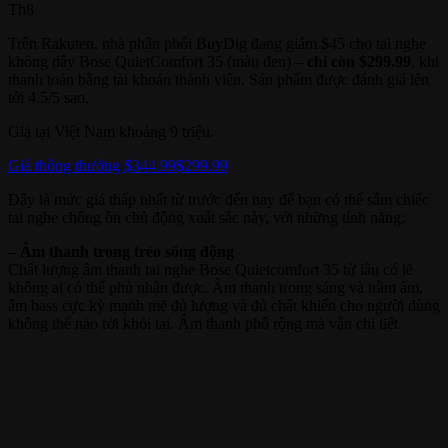
Th8
Trên Rakuten, nhà phân phối BuyDig đang giảm $45 cho tai nghe
không dây Bose QuietComfort 35 (màu đen) –
chỉ còn $299.99
, khi
thanh toán bằng tài khoản thành viên. Sản phẩm được đánh giá lên
tới 4.5/5 sao.
Giá tại Việt Nam khoảng 9 triệu.
Giá thông thường $344.99
$299.99
Đây là mức giá thấp nhất từ trước đến nay để bạn có thể sắm chiếc
tai nghe chống ồn chủ động xuất sắc này, với những tính năng:
– Âm thanh trong trẻo sống động
Chất lượng âm thanh tai nghe Bose Quietcomfort 35 từ lâu có lẽ
không ai có thể phủ nhận được. Âm thanh trong sáng và trầm ấm,
âm bass cực kỳ mạnh mẽ đủ lượng và đủ chất khiến cho người dùng
không thể nào rời khỏi tai. Âm thanh phổ rộng mà vẫn chi tiết.