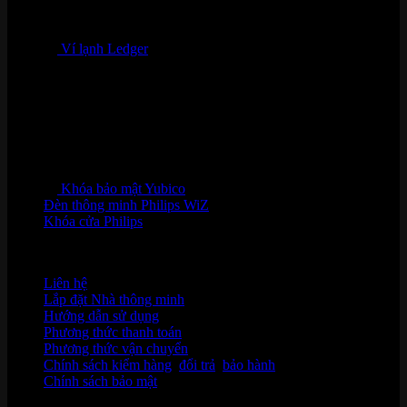
Ví lạnh Ledger
Khóa bảo mật Yubico
Đèn thông minh Philips WiZ
Khóa cửa Philips
HỖ TRỢ KHÁCH HÀNG
Liên hệ
Lắp đặt Nhà thông minh
Hướng dẫn sử dụng
Phương thức thanh toán
Phương thức vận chuyển
Chính sách kiểm hàng
,
đổi trả
,
bảo hành
Chính sách bảo mật