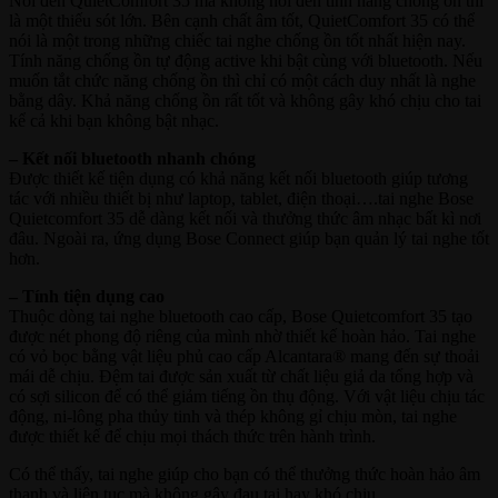
Nói đến QuietComfort 35 mà không nói đến tính năng chống ồn thì
là một thiếu sót lớn. Bên cạnh chất âm tốt, QuietComfort 35 có thể
nói là một trong những chiếc tai nghe chống ồn tốt nhất hiện nay.
Tính năng chống ồn tự động active khi bật cùng với bluetooth. Nếu
muốn tắt chức năng chống ồn thì chỉ có một cách duy nhất là nghe
bằng dây. Khả năng chống ồn rất tốt và không gây khó chịu cho tai
kể cả khi bạn không bật nhạc.
– Kết nối bluetooth nhanh chóng
Được thiết kế tiện dụng có khả năng kết nối bluetooth giúp tương
tác với nhiều thiết bị như laptop, tablet, điện thoại….tai nghe Bose
Quietcomfort 35 dễ dàng kết nối và thưởng thức âm nhạc bất kì nơi
đâu. Ngoài ra, ứng dụng Bose Connect giúp bạn quản lý tai nghe tốt
hơn.
– Tính tiện dụng cao
Thuộc dòng tai nghe bluetooth cao cấp, Bose Quietcomfort 35 tạo
được nét phong độ riêng của mình nhờ thiết kế hoàn hảo. Tai nghe
có vỏ bọc bằng vật liệu phủ cao cấp Alcantara® mang đến sự thoải
mái dễ chịu. Đệm tai được sản xuất từ chất liệu giả da tổng hợp và
có sợi silicon để có thể giảm tiếng ồn thụ động. Với vật liệu chịu tác
động, ni-lông pha thủy tinh và thép không gỉ chịu mòn, tai nghe
được thiết kế để chịu mọi thách thức trên hành trình.
Có thể thấy, tai nghe giúp cho bạn có thể thưởng thức hoàn hảo âm
thanh và liên tục mà không gây đau tai hay khó chịu.