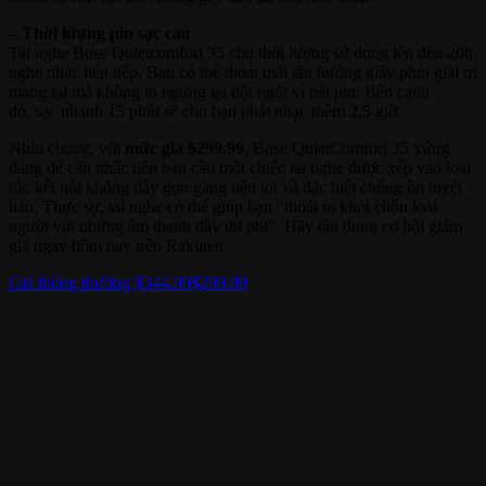
– Thời lượng pin sạc cao
Tai nghe Bose Quietcomfort 35 cho thời lượng sử dụng lên đến 20h
nghe nhạc liên tiếp. Bạn có thể thoải mái tận hưởng giây phút giải trí
mang lại mà không lo ngừng lại đột ngột vì hết pin. Bên cạnh
đó, sạc nhanh 15 phút sẽ cho bạn phát nhạc thêm 2,5 giờ.
Nhìn chung, với
mức giá $299.99
, Bose QuietComfort 35 xứng
đáng để cân nhắc nếu bạn cần một chiếc tai nghe được xếp vào loại
tốt, kết nối không dây gọn gàng tiện lợi và đặc biệt chống ồn tuyệt
hảo. Thực sự, tai nghe có thể giúp bạn “thoát ra khỏi chốn loài
người với những âm thanh đầy thị phi”. Hãy tận dụng cơ hội giảm
giá ngay hôm nay trên Rakuten.
Giá thông thường $344.99
$299.99