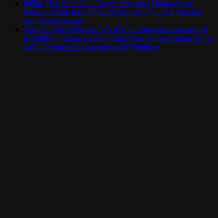
Philips Hue ver 5.71 – Cải tiến tính năng MotionAware
Không có bình luận
ở Philips Hue ver 5.71 – Cải tiến tính
năng MotionAware
OpenAI tăng cường bảo vệ GPT-5.6 bằng khóa bảo mật vật
lý YubiKey
Không có bình luận
ở OpenAI tăng cường bảo vệ
GPT-5.6 bằng khóa bảo mật vật lý YubiKey