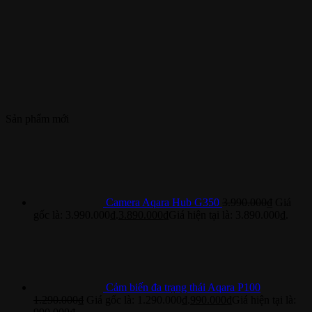
Sản phẩm mới
Camera Aqara Hub G350
3.990.000
₫
Giá
gốc là: 3.990.000₫.
3.890.000
₫
Giá hiện tại là: 3.890.000₫.
Cảm biến đa trạng thái Aqara P100
1.290.000
₫
Giá gốc là: 1.290.000₫.
990.000
₫
Giá hiện tại là: