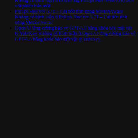
Không có bình luận
ở Đèn tường Philips Hue Semeru lộ diện
với phiên bản mới
Philips Hue ver 5.71 – Cải tiến tính năng MotionAware
Không có bình luận
ở Philips Hue ver 5.71 – Cải tiến tính
năng MotionAware
OpenAI tăng cường bảo vệ GPT-5.6 bằng khóa bảo mật vật
lý YubiKey
Không có bình luận
ở OpenAI tăng cường bảo vệ
GPT-5.6 bằng khóa bảo mật vật lý YubiKey