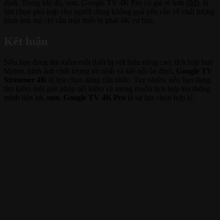
định. Trong khi đó, onn. Google TV 4K Pro có giá rẻ hơn (
0
₫
), là
lựa chọn phù hợp cho người dùng không quá yêu cầu về chất lượng
hình ảnh mà chỉ cần một thiết bị phát 4K cơ bản.
Kết luận
Nếu bạn đang tìm kiếm một thiết bị với hiệu năng cao, tích hợp hub
Matter, hình ảnh chất lượng tốt nhất và kết nối ổn định,
Google TV
Streamer 4K
là lựa chọn đáng cân nhắc. Tuy nhiên, nếu bạn đang
tìm kiếm một giải pháp tiết kiệm và mong muốn tích hợp loa thông
minh tiện lợi,
onn. Google TV 4K Pro
là sự lựa chọn hợp lý.