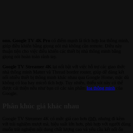
onn. Google TV 4K Pro
có điểm mạnh là tích hợp loa thông minh,
giúp điều khiển bằng giọng nói mà không cần remote. Điều này
thuận tiện cho việc điều khiển các thiết bị nhà thông minh bằng
giọng nói hoàn toàn rảnh tay.
Google TV Streamer 4K
lại nổi bật với việc hỗ trợ các giao thức
nhà thông minh Matter và Thread border router, giúp dễ dàng kết
nối nhiều thiết bị thông minh khác nhau qua Google Home, mặc dù
không có loa hay micrô tích hợp. Tuy nhiên, thiếu sót này có thể
được cải thiện nếu như bạn có các sản phẩm
loa thông minh
của
Google.
Phân khúc giá khác nhau
Google TV Streamer 4K có mức giá cao hơn (
0
₫
), nhưng đi kèm
với trải nghiệm mượt mà, hiệu suất lớn hơn, phù hợp với người dùng
muốn trải nghiệm nội dung chất lượng cao và yêu cầu kết nối ổn