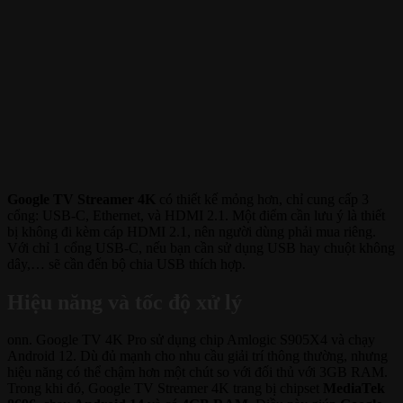
Google TV Streamer 4K
có thiết kế mỏng hơn, chỉ cung cấp 3
cổng: USB-C, Ethernet, và HDMI 2.1. Một điểm cần lưu ý là thiết
bị không đi kèm cáp HDMI 2.1, nên người dùng phải mua riêng.
Với chỉ 1 cổng USB-C, nếu bạn cần sử dụng USB hay chuột không
dây,… sẽ cần đến bộ chia USB thích hợp.
Hiệu năng và tốc độ xử lý
onn. Google TV 4K Pro sử dụng chip Amlogic S905X4 và chạy
Android 12. Dù đủ mạnh cho nhu cầu giải trí thông thường, nhưng
hiệu năng có thể chậm hơn một chút so với đối thủ với 3GB RAM.
Trong khi đó, Google TV Streamer 4K trang bị chipset
MediaTek