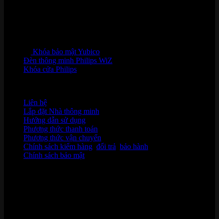
Khóa bảo mật Yubico
Đèn thông minh Philips WiZ
Khóa cửa Philips
HỖ TRỢ KHÁCH HÀNG
Liên hệ
Lắp đặt Nhà thông minh
Hướng dẫn sử dụng
Phương thức thanh toán
Phương thức vận chuyển
Chính sách kiểm hàng
,
đổi trả
,
bảo hành
Chính sách bảo mật