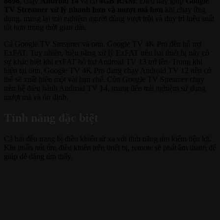
8696
, chạy
Android 14
và có
4GB RAM
. Điều này giúp
Google
TV Streamer xử lý nhanh hơn và mượt mà hơn
khi chạy ứng
dụng, mang lại trải nghiệm người dùng vượt trội và duy trì hiệu suất
tốt hơn trong thời gian dài.
Cả Google TV Streamer và onn. Google TV 4K Pro đều hỗ trợ
ExFAT. Tuy nhiên, hiệu năng xử lý ExFAT trên hai thiết bị này có
sự khác biệt khi exFAT hỗ trợ Android TV 13 trở lên. Trong khi
hiện tại onn. Google TV 4K Pro đang chạy Android TV 12 nên có
thể sẽ xuất hiện một vài hạn chế. Còn Google TV Streamer chạy
trên hệ điều hành Android TV 14, mang đến trải nghiệm sử dụng
mượt mà và ổn định.
Tính năng đặc biệt
Cả hai đều trang bị điều khiển từ xa với tính năng tìm kiếm tiện lợi.
Khi nhấn nút tìm điều khiển trên thiết bị, remote sẽ phát âm thanh để
giúp dễ dàng tìm thấy.