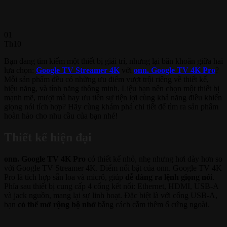
01
Th10
Bạn đang tìm kiếm một thiết bị giải trí, nhưng lại băn khoăn giữa hai
lựa chọn:
Google TV Streamer 4K
với
onn. Google TV 4K Pro
?
Mỗi sản phẩm đều có những ưu điểm vượt trội riêng về thiết kế,
hiệu năng, và tính năng thông minh. Liệu bạn nên chọn một thiết bị
mạnh mẽ, mượt mà hay ưu tiên sự tiện lợi cùng khả năng điều khiển
giọng nói tích hợp? Hãy cùng khám phá chi tiết để tìm ra sản phẩm
hoàn hảo cho nhu cầu của bạn nhé!
Thiết kế hiện đại
onn. Google TV 4K Pro
có thiết kế nhỏ, nhẹ nhưng hơi dày hơn so
với Google TV Streamer 4K. Điểm nổi bật của onn. Google TV 4K
Pro là tích hợp sẵn loa và micrô, giúp
dễ dàng ra lệnh giọng nói
.
Phía sau thiết bị cung cấp 4 cổng kết nối: Ethernet, HDMI, USB-A
và jack nguồn, mang lại sự linh hoạt. Đặc biệt là với cổng USB-A,
bạn
có thể mở rộng bộ nhớ
bằng cách cắm thêm ổ cứng ngoài.