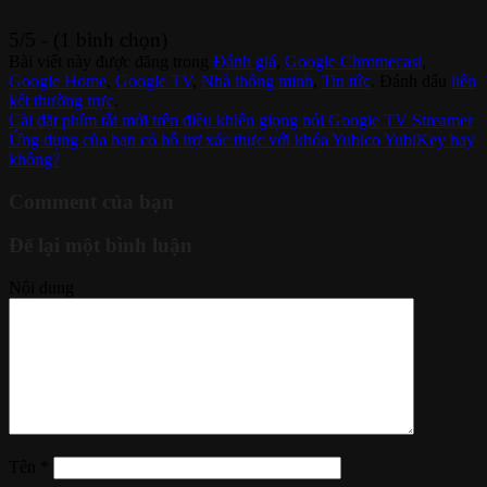
5/5 - (1 bình chọn)
Bài viết này được đăng trong
Đánh giá
,
Google Chromecast
,
Google Home
,
Google TV
,
Nhà thông minh
,
Tin tức
. Đánh dấu
liên
kết thường trực
.
Cài đặt phím tắt mới trên điều khiển giọng nói Google TV Streamer
Ứng dụng của bạn có hỗ trợ xác thực với khóa Yubico YubiKey hay
không?
Comment của bạn
Để lại một bình luận
Nội dung
Tên
*