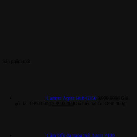
Sản phẩm mới
Camera Aqara Hub G350
3.990.000
₫
Giá
gốc là: 3.990.000₫.
3.890.000
₫
Giá hiện tại là: 3.890.000₫.
Cảm biến đa trạng thái Aqara P100