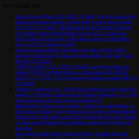
Tin công nghệ mới
Aqara Power Plugs H2 EU/UK “lộ diện” với khả năng hỗ trợ
Thread & Zigbee
Không có bình luận
ở Aqara Power Plugs
H2 EU/UK “lộ diện” với khả năng hỗ trợ Thread & Zigbee
Đèn thông minh cỡ lớn Philips Hue Go XXL chuẩn bị ra
mắt?
Không có bình luận
ở Đèn thông minh cỡ lớn Philips
Hue Go XXL chuẩn bị ra mắt?
Aqara sẽ mang những “tân binh” nào đến với IFA 2026?
Không có bình luận
ở Aqara sẽ mang những “tân binh” nào
đến với IFA 2026?
[THÔNG BÁO] GU CÔNG NGHỆ chuyển địa điểm chi
nhánh TP. Hồ Chí Minh
Không có bình luận
ở [THÔNG
BÁO] GU CÔNG NGHỆ chuyển địa điểm chi nhánh TP. Hồ
Chí Minh
YubiKey firmware 5.8 – Mở rộng khả năng xác thực trong kỷ
nguyên AI
Không có bình luận
ở YubiKey firmware 5.8 – Mở
rộng khả năng xác thực trong kỷ nguyên AI
Philips Hue Festavia sắp có thêm 3 phiên bản mới
Không có
bình luận
ở Philips Hue Festavia sắp có thêm 3 phiên bản mới
Philips Hue phát triển camera hỗ trợ đồng bộ ánh sáng
Không
có bình luận
ở Philips Hue phát triển camera hỗ trợ đồng bộ
ánh sáng
Đèn tường Philips Hue Semeru lộ diện với phiên bản mới