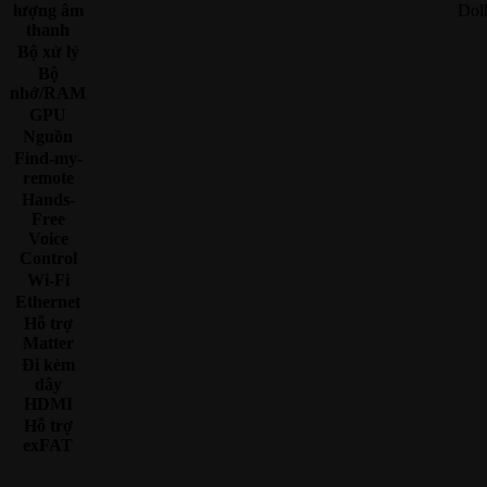
lượng âm
Dolb
thanh
Bộ xử lý
Bộ
nhớ/RAM
GPU
Nguồn
Find-my-
remote
Hands-
Free
Voice
Control
Wi-Fi
Ethernet
Hỗ trợ
Matter
Đi kèm
dây
HDMI
Hỗ trợ
exFAT