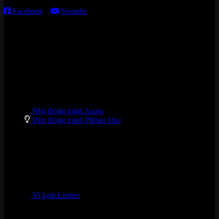
Facebook
–
Youtube
DANH MỤC SẢN PHẨM
Nhà thông minh Aqara
Đèn thông minh Philips Hue
Ví lạnh Ledger