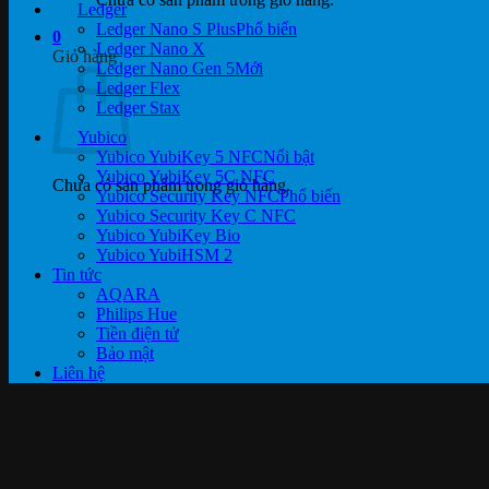
Ledger
Ledger Nano S Plus
0
Ledger Nano X
Giỏ hàng
Ledger Nano Gen 5
Ledger Flex
Ledger Stax
Yubico
Yubico YubiKey 5 NFC
Yubico YubiKey 5C NFC
Chưa có sản phẩm trong giỏ hàng.
Yubico Security Key NFC
Yubico Security Key C NFC
Yubico YubiKey Bio
Yubico YubiHSM 2
Tin tức
AQARA
Philips Hue
Tiền điện tử
Bảo mật
Liên hệ