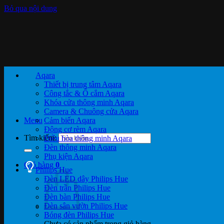
Bỏ qua nội dung
Aqara
Thiết bị trung tâm Aqara
Công tắc & Ổ cắm Aqara
Khóa cửa thông minh Aqara
Camera & Chuông cửa Aqara
Menu
Cảm biến Aqara
Động cơ rèm Aqara
Tìm kiếm:
Điều hòa thông minh Aqara
Đèn thông minh Aqara
Phụ kiện Aqara
Giỏ hàng
0
Philips Hue
Đèn LED dây Philips Hue
Đèn trần Philips Hue
Đèn bàn Philips Hue
Đèn sân vườn Philips Hue
Bóng đèn Philips Hue
Chưa có sản phẩm trong giỏ hàng.