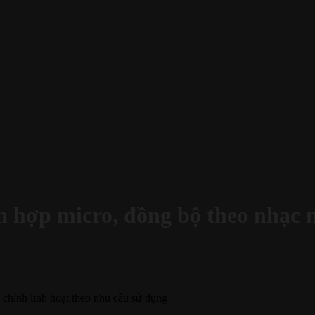
ch hợp micro, đồng bộ theo nhạc
 chỉnh linh hoạt theo nhu cầu sử dụng