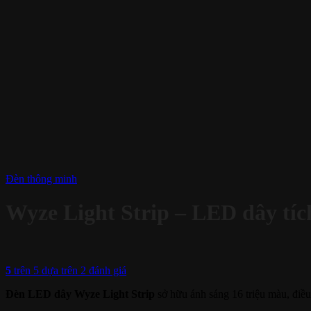
Đèn thông minh
Wyze Light Strip – LED dây tí
5
trên 5 dựa trên
2
đánh giá
Đèn LED dây Wyze Light Strip
sở hữu ánh sáng 16 triệu màu, điều