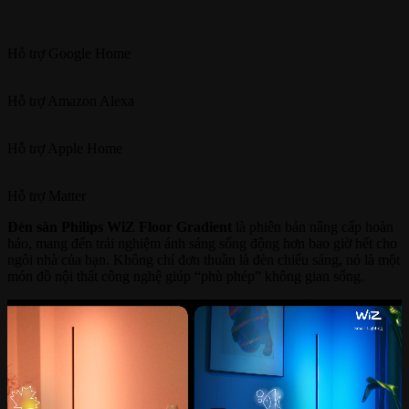
Hỗ trợ
Google Home
Hỗ trợ
Amazon Alexa
Hỗ trợ
Apple Home
Hỗ trợ
Matter
Đèn sàn Philips WiZ Floor Gradient
là phiên bản nâng cấp hoàn
hảo, mang đến trải nghiệm ánh sáng sống động hơn bao giờ hết cho
ngôi nhà của bạn. Không chỉ đơn thuần là đèn chiếu sáng, nó là một
món đồ nội thất công nghệ giúp “phù phép” không gian sống.