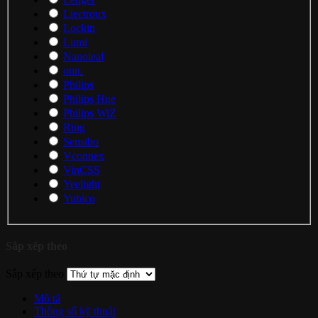
Liectroux
Lockin
Lumi
Nanoleaf
onn.
Philips
Philips Hue
Philips WiZ
Ring
Sensibo
Vconnex
VinCSS
Yeelight
Yubico
Sắp xếp theo
Sắp xếp theo
Mô tả
Thông số kỹ thuật