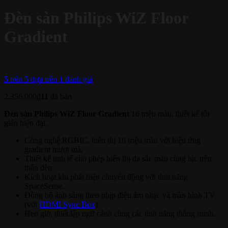
Đèn sàn Philips WiZ Floor
Gradient
5
trên 5 dựa trên
1
đánh giá
2.356.000
₫
11
đã bán
Đèn sàn Philips WiZ Floor Gradient
16 triệu màu, thiết kế tối
giản hiện đại.
Công nghệ RGBIC, hiển thị 16 triệu màu với hiệu ứng
gradient mượt mà.
Thiết kế tinh tế cho phép hiển thị đa sắc màu cùng lúc trên
thân đèn
Kích hoạt khi phát hiện chuyển động với tính năng
SpaceSense.
Đồng bộ ánh sáng theo nhịp điệu âm nhạc và màn hình TV
(với
HDMI Sync Box
).
Hẹn giờ, thiết lập ngữ cảnh cùng các tính năng thông minh.