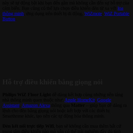
này sẽ tự động bật khi bạn đến gần mà không cần đến sự hỗ trợ của
cảm biến. Bạn cũng có thể lựa chọn điều khiển đèn từ xa với
loa
thông minh
, ứng dụng trên thiết bị di động,
WiZmote
,
WiZ Portable
Button
.
Hỗ trợ điều khiển bằng giọng nói
Philips WiZ Floor Light
dễ dàng kết hợp cùng những nền tảng
nhà thông minh quen thuộc như:
Apple HomeKit
,
Google
Assistant
,
Amazon Alexa
thông qua
Matter
– giúp bạn dễ dàng ra
lệnh cho đèn bằng giọng nói hoặc kết hợp với các thiết bị
Smarthome khác, tạo nên các tự động hóa thông minh.
Đèn kết nối trực tiếp Wifi
, bạn sẽ không cần mua thêm bất cứ
trung tâm điều khiển nào mà vẫn có thể trải nghiệm đầy đủ tính