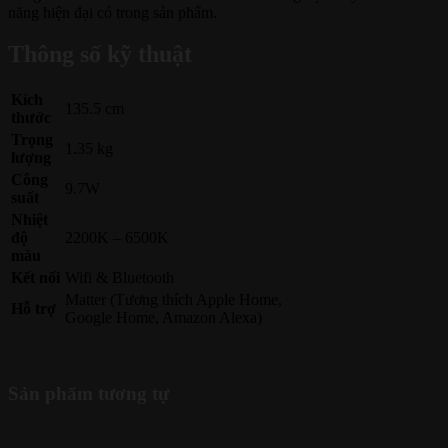
năng hiện đại có trong sản phẩm.
Thông số kỹ thuật
Kích
135.5 cm
thước
Trọng
1.35 kg
lượng
Công
9.7W
suất
Nhiệt
độ
2200K – 6500K
màu
Kết nối
Wifi & Bluetooth
Matter (Tương thích Apple Home,
Hỗ trợ
Google Home, Amazon Alexa)
Sản phẩm tương tự