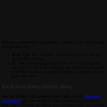
Biến phòng khách thành rạp phim hay sàn nhạc tại gia với khả năng
đồng bộ ánh sáng:
Music Sync
: Đèn nhấp nháy và đổi màu theo nhịp điệu bài
hát yêu thích của bạn.
TV Sync
: Có khả năng đồng bộ màu sắc với nội dung trên
màn hình TV (lưu ý: tính năng này yêu cầu sử dụng kèm thiết
bị HDMI Sync Box), mang lại trải nghiệm xem phim và chơi
game đắm chìm.
Kích hoạt bằng chuyển động
Đèn sàn Philips WiZ Gradient Floor Light
tích hợp
tính năng
SpaceSense
, giúp đèn có thể phát hiện chuyển động. Chỉ cần sở
hữu 2 đèn WiZ trong một không gian cách nhau ít nhất 2m, các đèn