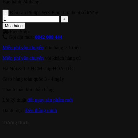
Bảo hành 24 tháng.
Đèn sàn Philips WiZ Floor Gradient số lượng
Mua hàng
Free Ship
Gọi đặt mua:
0842 008 444
Miễn phí vận chuyển
đơn hàng > 1 triệu
Miễn phí vận chuyển
với khách hàng cũ
Hà Nội & TP. HCM ship HỎA TỐC
Giao hàng toàn quốc 3 - 4 ngày
Thanh toán khi nhận hàng
Lỗi kỹ thuật
đổi ngay sản phẩm mới
Danh mục:
Đèn thông minh
Tương thích