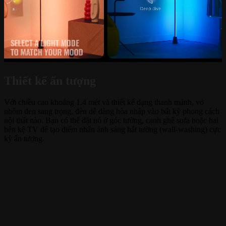
Thiết kế ấn tượng
Với chiều cao khoảng 1.4 mét và thiết kế dạng thanh mảnh, vỏ
nhôm đen sang trọng, đèn dễ dàng hòa nhập vào bất kỳ phong cách
nội thất nào. Bạn có thể đặt nó ở góc tường, cạnh ghế sofa hoặc hai
bên kệ TV để tạo điểm nhấn ánh sáng hắt tường (wall-washing) cực
kỳ ấn tượng.