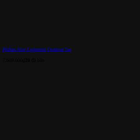
Philips Hue Lightstrip Outdoor 5m
7.689.000
₫
20
đã bán