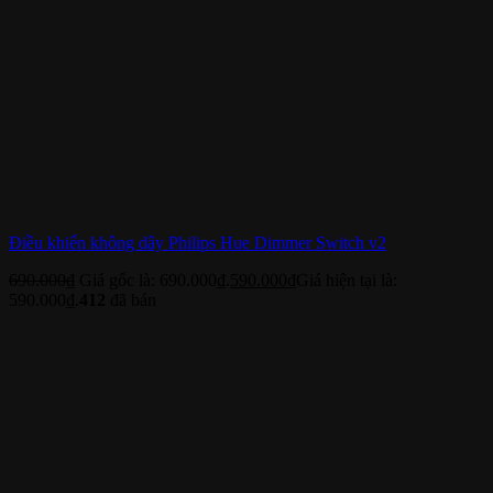
Điều khiển không dây Philips Hue Dimmer Switch v2
690.000
₫
Giá gốc là: 690.000₫.
590.000
₫
Giá hiện tại là:
590.000₫.
412
đã bán