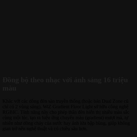
Đồng bộ theo nhạc với ánh sáng 16 triệu
màu
Khác với các dòng đèn sàn truyền thống (hoặc bản Dual Zone cũ
chỉ có 2 vùng sáng), WiZ Gradient Floor Light sở hữu công nghệ
RGBIC. Tính năng này cho phép thân đèn hiển thị nhiều màu sắc
cùng một lúc, tạo ra hiệu ứng chuyển màu (gradient) mượt mà, tự
nhiên như dòng chảy của nước hay ánh lửa bập bùng, giúp không
gian trở nên nghệ thuật và có chiều sâu hơn.