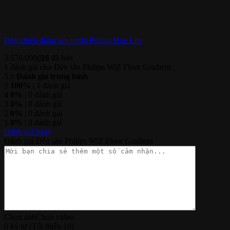
Đèn chiếu điểm sân vườn Philips Hue Lily
3.576.000
₫
16
đã bán
1 đánh giá cho
Đèn sàn Philips WiZ Floor Gradient
5.0
Đánh giá trung bình
5
100%
| 1 đánh giá
4
0%
| 0 đánh giá
3
0%
| 0 đánh giá
2
0%
| 0 đánh giá
1
0%
| 0 đánh giá
Đánh giá ngay
Đánh giá Đèn sàn Philips WiZ Floor Gradient
Chọn ảnh
Chọn video
0 ký tự (Tối thiểu 10)