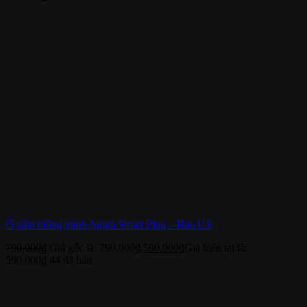
Ổ cắm thông minh Aqara Smart Plug – Bản US
790.000
₫
Giá gốc là: 790.000₫.
590.000
₫
Giá hiện tại là:
590.000₫.
44
đã bán