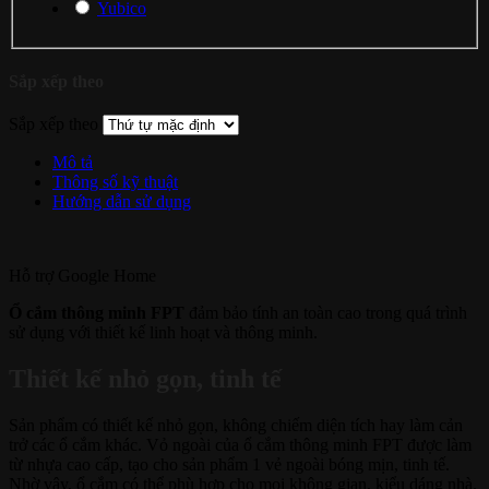
Yubico
Sắp xếp theo
Sắp xếp theo
Mô tả
Thông số kỹ thuật
Hướng dẫn sử dụng
Hỗ trợ
Google Home
Ổ cắm thông minh FPT
đảm bảo tính an toàn cao trong quá trình
sử dụng với thiết kế linh hoạt và thông minh.
Thiết kế nhỏ gọn, tinh tế
Sản phẩm có thiết kế nhỏ gọn, không chiếm diện tích hay làm cản
trở các ổ cắm khác. Vỏ ngoài của ổ cắm thông minh FPT được làm
từ nhựa cao cấp, tạo cho sản phẩm 1 vẻ ngoài bóng mịn, tinh tế.
Nhờ vậy, ổ cắm có thể phù hợp cho mọi không gian, kiểu dáng nhà.