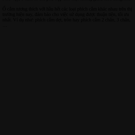
Ổ cắm tương thích với hầu hết các loại phích cắm khác nhau trên thị
trường hiện nay, đảm bảo cho việc sử dụng được thuận tiện, tối ưu
nhất. Ví dụ như: phích cắm dẹt, tròn hay phích cắm 2 chân, 3 chân,
…