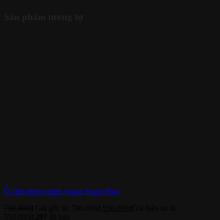
Sản phẩm tương tự
Ổ cắm thông minh Aqara Smart Plug
790.000
₫
Giá gốc là: 790.000₫.
550.000
₫
Giá hiện tại là:
550.000₫.
297
đã bán