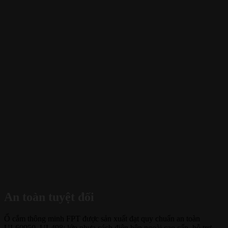
An toàn tuyệt đối
Ổ cắm thông minh FPT được sản xuất đạt quy chuẩn an toàn
UL60950, UL498; lớp nhựa cách điện bên ngoài cao cấp, hỗ trợ