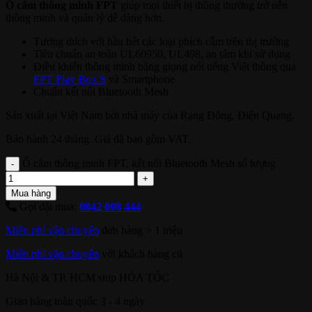
Ổ cắm thông minh FPT
giúp mọi thiết bị thông thường trở nên
thông minh và quản lý dễ dàng hơn.
Tương thích với hầu hết các loại phích cắm trên thị trường
Tiêu chuẩn an toàn UL60950, UL498, an tâm khi sử dụng
Điều khiển thông minh bằng giọng nói tiếng Việt thông qua
FPT Play Box S
và Smartphone
Chuẩn kết nối Bluetooth Mesh
Sản xuất tại Việt Nam bởi nhà máy của Rạng Đông, Điện Quang.
Bảo hành 24 tháng. Giá đã bao gồm VAT.
Ổ cắm thông minh FPT, kết nối Bluetooth Mesh số lượng
Mua hàng
Gọi đặt mua:
0842 008 444
Miễn phí vận chuyển
đơn hàng > 1 triệu
Miễn phí vận chuyển
với khách hàng cũ
Hà Nội & TP. HCM ship HỎA TỐC
Giao hàng toàn quốc 3 - 4 ngày