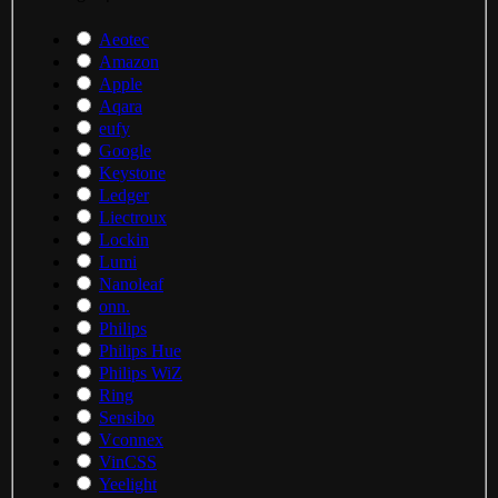
Aeotec
Amazon
Apple
Aqara
eufy
Google
Keystone
Ledger
Liectroux
Lockin
Lumi
Nanoleaf
onn.
Philips
Philips Hue
Philips WiZ
Ring
Sensibo
Vconnex
VinCSS
Yeelight