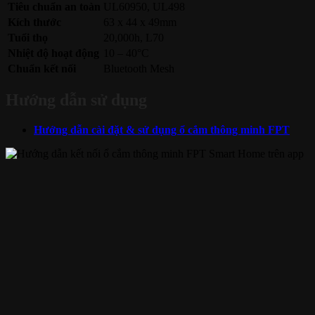
Tiêu chuẩn an toàn
UL60950, UL498
Kích thước
63 x 44 x 49mm
Tuổi thọ
20,000h, L70
Nhiệt độ hoạt động
10 – 40°C
Chuẩn kết nối
Bluetooth Mesh
Hướng dẫn sử dụng
Hướng dẫn cài đặt & sử dụng ổ cắm thông minh FPT