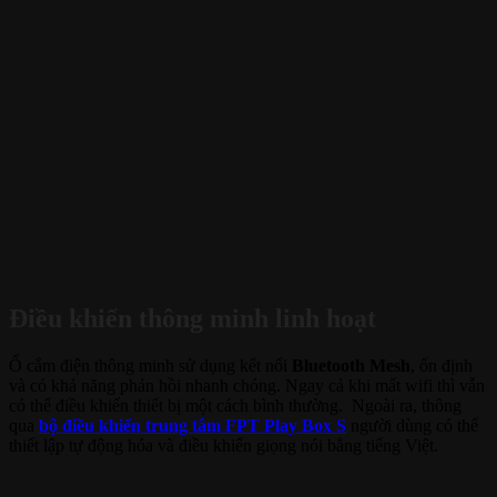
Điều khiển thông minh linh hoạt
Ổ cắm điện thông minh sử dụng kết nối
Bluetooth Mesh
, ổn định
và có khả năng phản hồi nhanh chóng. Ngay cả khi mất wifi thì vẫn
có thể điều khiển thiết bị một cách bình thường. Ngoài ra, thông
qua
bộ điều khiển trung tâm FPT Play Box S
người dùng có thể
thiết lập tự động hóa và điều khiển giọng nói bằng tiếng Việt.