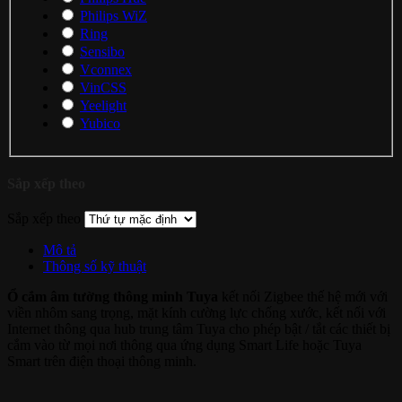
Philips WiZ
Ring
Sensibo
Vconnex
VinCSS
Yeelight
Yubico
Sắp xếp theo
Sắp xếp theo
Mô tả
Thông số kỹ thuật
Ổ cắm âm tường thông minh Tuya
kết nối Zigbee thế hệ mới với
viền nhôm sang trọng, mặt kính cường lực chống xước, kết nối với
Internet thông qua hub trung tâm Tuya cho phép bật / tắt các thiết bị
cắm vào từ mọi nơi thông qua ứng dụng Smart Life hoặc Tuya
Smart trên điện thoại thông minh.