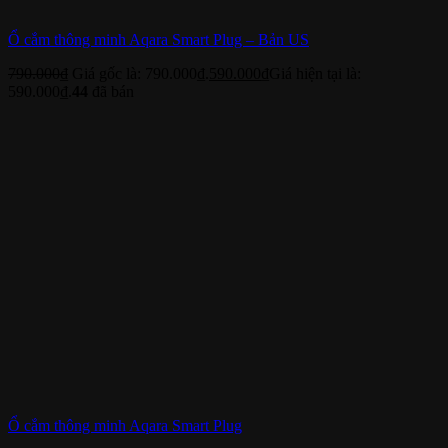
Ổ cắm thông minh Aqara Smart Plug – Bản US
790.000
₫
Giá gốc là: 790.000₫.
590.000
₫
Giá hiện tại là:
590.000₫.
44
đã bán
Ổ cắm thông minh Aqara Smart Plug