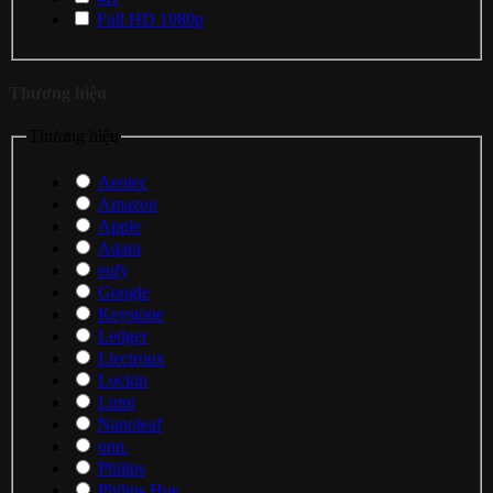
Full HD 1080p
Thương hiệu
Thương hiệu
Aeotec
Amazon
Apple
Aqara
eufy
Google
Keystone
Ledger
Liectroux
Lockin
Lumi
Nanoleaf
onn.
Philips
Philips Hue