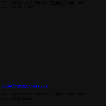
790.000
₫
Giá gốc là: 790.000₫.
550.000
₫
Giá hiện tại là:
550.000₫.
297
đã bán
Ổ cắm âm tường Aqara H2 EU
990.000
₫
Giá gốc là: 990.000₫.
755.000
₫
Giá hiện tại là:
755.000₫.
37
đã bán