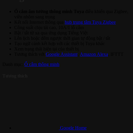
Ổ cắm âm tường thông minh Tuya
điều khiển qua Zigbee,
viền nhôm sang trọng
Kết nối Internet thông qua
hub trung tâm Tuya Zigbee
Công suất chịu tải cao, 10A/1 lỗ cắm
Bật / tắt từ xa qua ứng dụng Tiếng Việt
Lên lịch hoặc đếm ngược thời gian tự động bật / tắt
Tạo ngữ cảnh kết hợp với các thiết bị Tuya khác
Xem trạng thái hiện tại của thiết bị
Tương thích với
Google Assistant
,
Amazon Alexa
, IFTTT
Danh mục:
Ổ cắm thông minh
Tương thích
Google Home