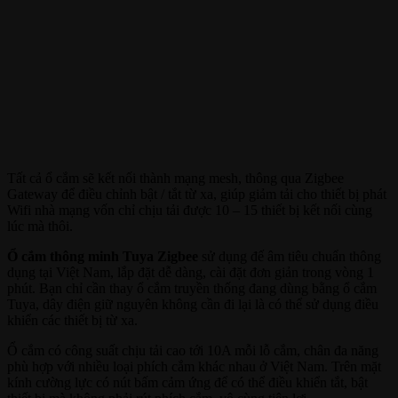
Tất cả ổ cắm sẽ kết nối thành mạng mesh, thông qua Zigbee
Gateway để điều chỉnh bật / tắt từ xa, giúp giảm tải cho thiết bị phát
Wifi nhà mạng vốn chỉ chịu tải được 10 – 15 thiết bị kết nối cùng
lúc mà thôi.
Ổ cắm thông minh Tuya Zigbee
sử dụng đế âm tiêu chuẩn thông
dụng tại Việt Nam, lắp đặt dễ dàng, cài đặt đơn giản trong vòng 1
phút. Bạn chỉ cần thay ổ cắm truyền thống đang dùng bằng ổ cắm
Tuya, dây điện giữ nguyên không cần đi lại là có thể sử dụng điều
khiển các thiết bị từ xa.
Ổ cắm có công suất chịu tải cao tới 10A mỗi lỗ cắm, chân đa năng
phù hợp với nhiều loại phích cắm khác nhau ở Việt Nam. Trên mặt
kính cường lực có nút bấm cảm ứng để có thể điều khiển tắt, bật