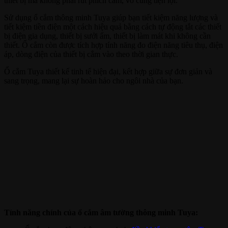
thiết bị mà không phải rút phích cắm, vô cùng tiện lợi.
Sử dụng ổ cắm thông minh Tuya giúp bạn tiết kiệm năng lượng và
tiết kiệm tiền điện một cách hiệu quả bằng cách tự động tắt các thiết
bị điện gia dụng, thiết bị sưởi ấm, thiết bị làm mát khi không cần
thiết. Ổ cắm còn được tích hợp tính năng đo điện năng tiêu thụ, điện
áp, dòng điện của thiết bị cắm vào theo thời gian thực.
Ổ cắm Tuya thiết kế tinh tế hiện đại, kết hợp giữa sự đơn giản và
sang trọng, mang lại sự hoàn hảo cho ngôi nhà của bạn.
Tính năng chính của ổ cắm âm tường thông minh Tuya: