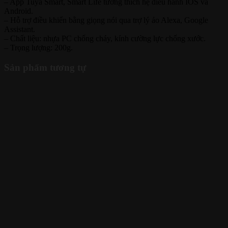
– App Tuya Smart, Smart Life tương thích hệ điều hành IOS và
Android.
– Hỗ trợ điều khiển bằng giọng nói qua trợ lý ảo Alexa, Google
Assistant.
– Chất liệu: nhựa PC chống cháy, kính cường lực chống xước.
– Trọng lượng: 200g.
Sản phẩm tương tự