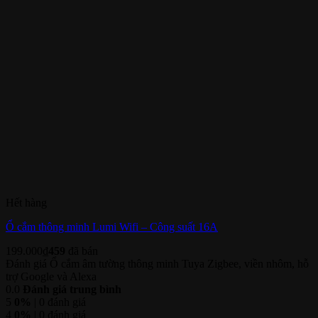
Hết hàng
Ổ cắm thông minh Lumi Wifi – Công suất 16A
199.000
₫
459
đã bán
Đánh giá Ổ cắm âm tường thông minh Tuya Zigbee, viền nhôm, hỗ
trợ Google và Alexa
0.0
Đánh giá trung bình
5
0%
| 0 đánh giá
4
0%
| 0 đánh giá