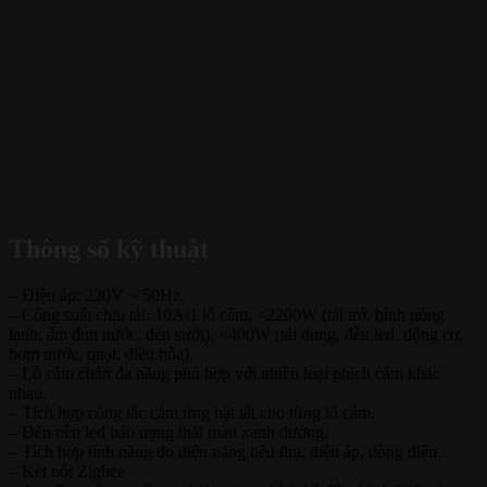
Thông số kỹ thuật
– Điện áp: 220V ~ 50Hz.
– Công suất chịu tải: 10A/1 lỗ cắm, <2200W (tải trở, bình nóng
lạnh, ấm đun nước, đèn sưởi), <400W (tải dung, đèn led, động cơ,
bơm nước, quạt, điều hòa).
– Lỗ cắm chân đa năng phù hợp với nhiều loại phích cắm khác
nhau.
– Tích hợp công tắc cảm ứng bật tắt cho từng lỗ cắm.
– Đèn nền led báo trạng thái màu xanh dương.
– Tích hợp tính năng đo điện năng tiêu thụ, điện áp, dòng điện.
– Kết nối Zigbee