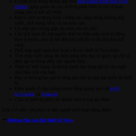
Ổ cắm hoạt động thông qua hub
điều khiển trung tâm Tuya
Zigbee
, giúp giảm tải cho thiết bị phát Wifi vì chỉ có hub
trung tâm là kết nối Wifi.
Mặt ổ cắm sử dụng kính cường lực sáng bóng không trầy
xước, thời trang, bền, và an toàn cao.
Có nắp che chống giật, an toàn cho trẻ nhỏ.
Lên lịch trình tắt mở nguồn thiết bị điện một cách tự động
theo ý muốn, như là bật đèn khi trời tối và tắt đèn khi trời
sáng.
Phối hợp ngữ cảnh linh hoạt với các thiết bị Tuya khác.
Tích hợp chức năng đo điện năng tiêu thụ và giám sát chỉ số
điện áp và dòng điện của nguồn điện.
Thiết kế thời trang và thông minh làm tăng giá trị cho ngôi
nhà thân yêu của bạn.
Bạn sẽ không bao giờ lo lắng nữa khi ra nhà mà quên tắt thiết
bị.
Điều khiển ổ cắm thông minh bằng giọng nói với
trợ lý
ảo Google
và
Amazon
.
Chia sẻ thiết bị giữa các thành viên trong gia đình.
Lưu ý ổ cắm cần phải có dây nguội mới hoạt động được.
**
Hướng dẫn cài đặt thiết bị Tuya