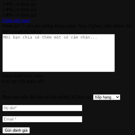
3
0%
| 0 đánh giá
2
0%
| 0 đánh giá
1
0%
| 0 đánh giá
Đánh giá ngay
Đánh giá Ổ cắm âm tường thông minh Tuya Zigbee, viền nhôm, hỗ
trợ Google và Alexa
Chọn ảnh
Chọn video
0 ký tự (Tối thiểu 10)
+
Bạn cảm thấy thế nào về sản phẩm? (Chọn sao)