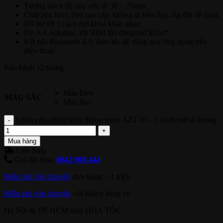
Tương thích độ dày cửa từ 30 – 70mm
Chất liệu Inox 304 cao cấp, không gỉ bền đẹp, lắp đặt dễ dàng
Hỗ trợ tới 5 cách mở khóa khác nhau
Pin AA Alkaline, tới 5000 lần đóng/mở khóa*
Kết nối Bluetooth 4.0, thao tác dễ dàng qua ứng dụng trên
điện thoại
Bảo hành 12 tháng.
Màu Đen
MÀU SẮC
Màu Bạc
Khóa cửa nhôm kính thông minh AZT 01 - 5 cách mở số lượng
Mua hàng
Free Ship
Gọi đặt mua:
0842 008 444
Miễn phí vận chuyển
đơn hàng > 1 triệu
Miễn phí vận chuyển
với khách hàng cũ
Hà Nội & TP. HCM ship HỎA TỐC