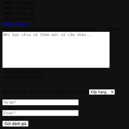
4
0%
| 0 đánh giá
3
0%
| 0 đánh giá
2
0%
| 0 đánh giá
1
0%
| 0 đánh giá
Đánh giá ngay
Đánh giá Khóa cửa nhôm kính thông minh AZT 01 – 5 cách mở
Chọn ảnh
Chọn video
0 ký tự (Tối thiểu 10)
+
Bạn cảm thấy thế nào về sản phẩm? (Chọn sao)