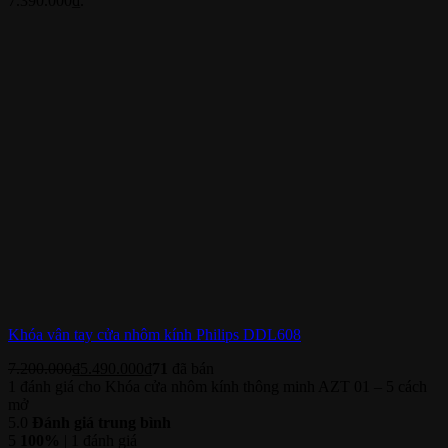
7.390.000₫.
Khóa vân tay cửa nhôm kính Philips DDL608
7.200.000
₫
5.490.000
₫
71
đã bán
1 đánh giá cho
Khóa cửa nhôm kính thông minh AZT 01 – 5 cách
mở
5.0
Đánh giá trung bình
5
100%
| 1 đánh giá