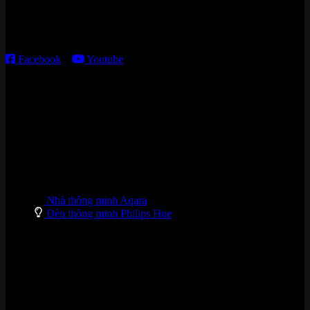
Thời gian làm việc:
T2 – T6: 8h30 – 12h00; 13h30 – 18h00
T7 – CN: 8h30 – 12h00; 13h30 – 16h00
Facebook
–
Youtube
DANH MỤC SẢN PHẨM
Nhà thông minh Aqara
Đèn thông minh Philips Hue