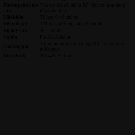
Phương thức mở
Vân tay, mã số, thẻ từ RF, chìa cơ, ứng dụng
cửa
trên điện thoại
Mật khẩu
Tổ hợp 6 – 9 chữ số
Kết nôi app
TTLock, sử dụng sóng Bluetooh
Độ dày cửa
30 – 70mm
Nguồn
Pin AA Alkaline
Trung bình khoảng 6 tháng (10 lần đóng/mở
Tuổi thọ pin
mỗi ngày)
Kích thước
303x43x22.5mm