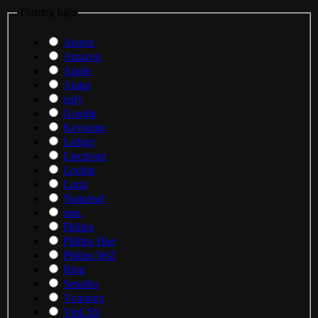
Thương hiệu
Aeotec
Amazon
Apple
Aqara
eufy
Google
Keystone
Ledger
Liectroux
Lockin
Lumi
Nanoleaf
onn.
Philips
Philips Hue
Philips WiZ
Ring
Sensibo
Vconnex
VinCSS