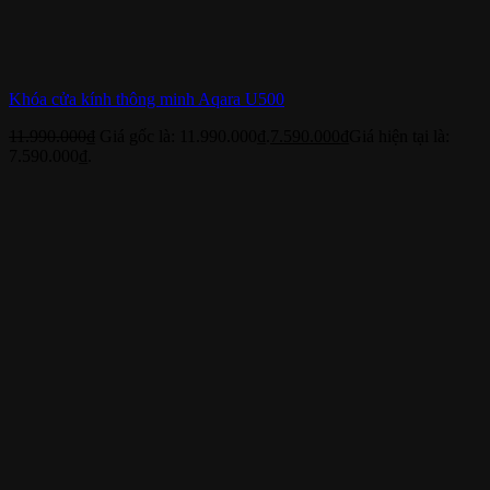
Khóa cửa kính thông minh Aqara U500
11.990.000
₫
Giá gốc là: 11.990.000₫.
7.590.000
₫
Giá hiện tại là:
7.590.000₫.