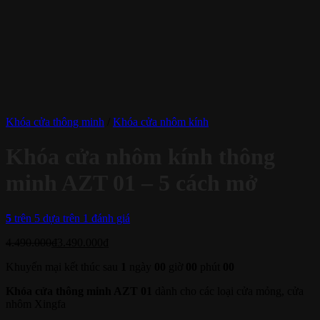
Khóa cửa thông minh
/
Khóa cửa nhôm kính
Khóa cửa nhôm kính thông
minh AZT 01 – 5 cách mở
5
trên 5 dựa trên
1
đánh giá
4.490.000
₫
3.490.000
₫
Khuyến mại kết thúc sau
1
ngày
00
giờ
00
phút
00
Khóa cửa thông minh AZT 01
dành cho các loại cửa mỏng, cửa
nhôm Xingfa