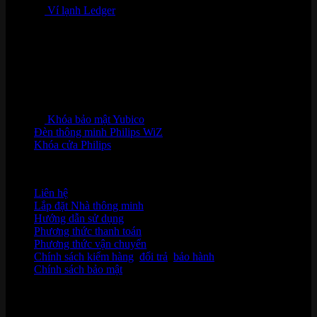
Ví lạnh Ledger
Khóa bảo mật Yubico
Đèn thông minh Philips WiZ
Khóa cửa Philips
HỖ TRỢ KHÁCH HÀNG
Liên hệ
Lắp đặt Nhà thông minh
Hướng dẫn sử dụng
Phương thức thanh toán
Phương thức vận chuyển
Chính sách kiểm hàng
,
đổi trả
,
bảo hành
Chính sách bảo mật