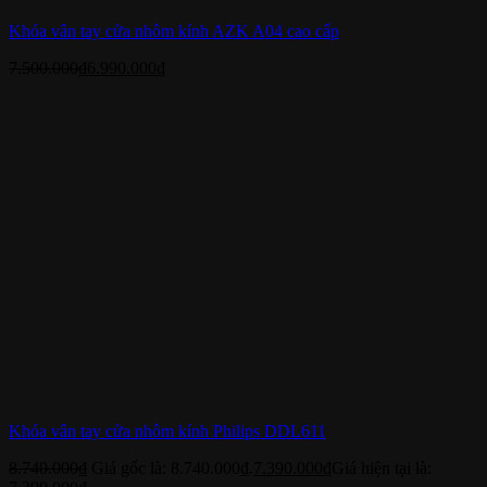
Khóa vân tay cửa nhôm kính AZK A04 cao cấp
7.500.000
₫
6.990.000
₫
Khóa vân tay cửa nhôm kính Philips DDL611
8.740.000
₫
Giá gốc là: 8.740.000₫.
7.390.000
₫
Giá hiện tại là: