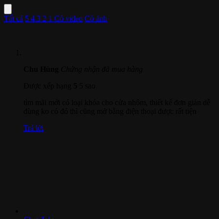
Tất cả
5
4
3
2
1
Có video
Có ảnh
Chu Hùng
Chứng nhận đã mua hàng
Được xếp hạng
5
5 sao
tìm mãi mới có loại khóa cho cửa nhôm, thiết kế đơn giản dễ
dùng ko có đó thì cũng mở bằng điện thoại được rất tiện
Trả lời