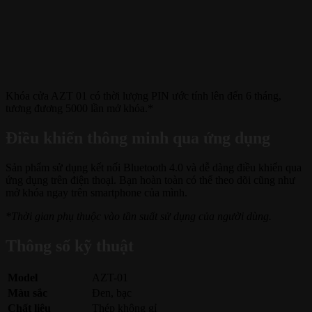
Khóa cửa AZT 01 có thời lượng PIN ước tính lên đến 6 tháng,
tương đương 5000 lần mở khóa.*
Điều khiển thông minh qua ứng dụng
Sản phẩm sử dụng kết nối Bluetooth 4.0 và dễ dàng điều khiển qua
ứng dụng trên điện thoại. Bạn hoàn toàn có thể theo dõi cũng như
mở khóa ngay trên smartphone của mình.
*Thời gian phụ thuộc vào tần suất sử dụng của người dùng.
Thông số kỹ thuật
Model
AZT-01
Màu sắc
Đen, bạc
Chất liệu
Thép không gỉ