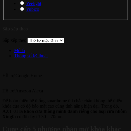
Yeelight
Yubico
Sắp xếp theo
Sắp xếp theo
Mô tả
Thông số kỹ thuật
Hỗ trợ
Google Home
Hỗ trợ
Amazon Alexa
Để hoàn thiện hệ thống smarthome thì chắc chắn không thể thiếu
khóa cửa có độ bảo mật cao cùng tính năng hiện đại. Trong đó,
AZT 01 là khóa cửa thông minh dành riêng cho loại cửa nhôm
Xingfa
có độ dày từ 30 – 70mm.
Cung cấp 5 phương pháp mở khóa khác