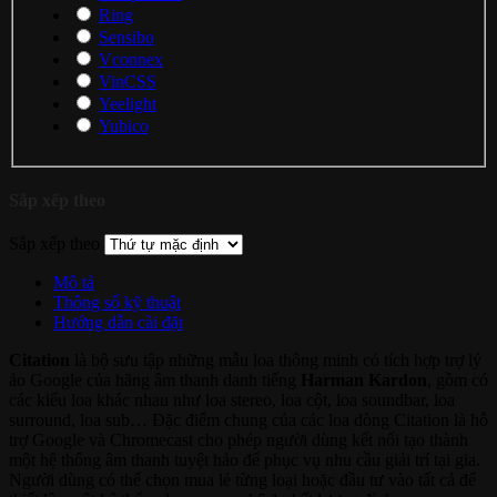
Ring
Sensibo
Vconnex
VinCSS
Yeelight
Yubico
Sắp xếp theo
Sắp xếp theo
Mô tả
Thông số kỹ thuật
Hướng dẫn cài đặt
Citation
là bộ sưu tập những mẫu loa thông minh có tích hợp trợ lý
ảo Google của hãng âm thanh danh tiếng
Harman Kardon
, gồm có
các kiểu loa khác nhau như loa stereo, loa cột, loa soundbar, loa
surround, loa sub… Đặc điểm chung của các loa dòng Citation là hỗ
trợ Google và Chromecast cho phép người dùng kết nối tạo thành
một hệ thống âm thanh tuyệt hảo để phục vụ nhu cầu giải trí tại gia.
Người dùng có thể chọn mua lẻ từng loại hoặc đầu tư vào tất cả để