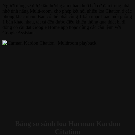
Người dùng sẽ được tận hưởng âm nhạc dù ở bất cứ đâu trong nhà
nhờ tính năng Multi-room, cho phép kết nối nhiều loa Citation ở các
phòng khác nhau. Bạn có thể phát cùng 1 bản nhạc hoặc mỗi phòng
1 bản khác nhau, tất cả đều được điều khiển thông qua thiết bị di
động có cài đặt Google Home app hoặc dùng các câu lệnh với
Google Assistant.
Bảng so sánh loa Harman Kardon
Citation