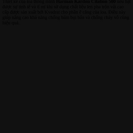
Thiết kế của loa thông minh
Harman Kardon Citation 500
nêu bật
được sự tinh tế và tỉ mỉ khi sử dụng chất liệu len pha trộn vải cao
cấp được sản xuất bởi Kvadrat cho phần ê căng của loa. Điều này
giúp nâng cao khả năng chống bám bụi bẩn và chống cháy vô cùng
hiệu quả.