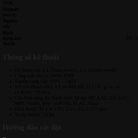
SNR
Output
power
Nguồn
cấp
Định
dạng âm
HE-A
thanh
Thông số kỹ thuật
Hệ thống loa: 2 x 25mm tweeter, 2 x 131mm woofer
Công suất đầu ra: 200W RMS
Nguồn cung cấp: 100V – 240V
Kết nối Bluetooth® 4.2 và Wifi 802.11 a / b / g / n / ac
(2.4GHz / 5GHz)
Các định dạng âm thanh được hỗ trợ: HE-AAC, LC-AAC,
MP3, Vorbis, WAV (LPCM), FLAC, Opus
Kích thước (W x H x D): 374 x 212 x 172 mm
Trọng lượng: 7,6 kg.
Hướng dẫn cài đặt