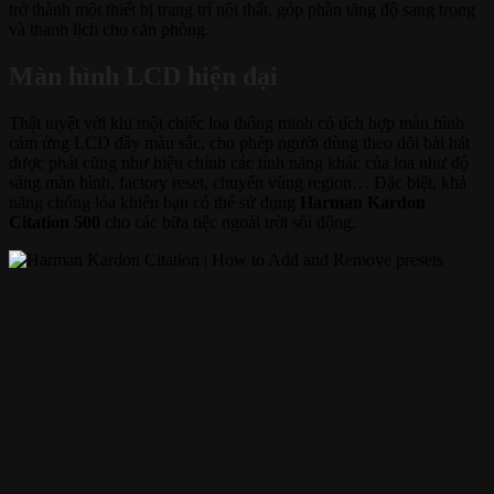
trở thành một thiết bị trang trí nội thất, góp phần tăng độ sang trọng
và thanh lịch cho căn phòng.
Màn hình LCD hiện đại
Thật tuyệt vời khi một chiếc loa thông minh có tích hợp màn hình
cảm ứng LCD đầy màu sắc, cho phép người dùng theo dõi bài hát
được phát cũng như hiệu chỉnh các tính năng khác của loa như độ
sáng màn hình, factory reset, chuyển vùng region… Đặc biệt, khả
năng chống lóa khiến bạn có thể sử dụng
Harman Kardon
Citation 500
cho các bữa tiệc ngoài trời sôi động.