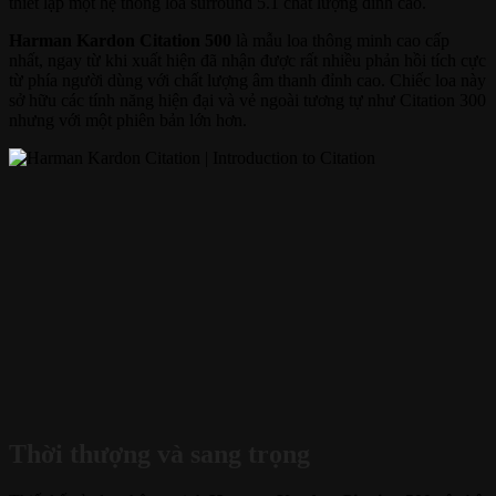
thiết lập một hệ thống loa surround 5.1 chất lượng đỉnh cao.
Harman Kardon Citation 500
là mẫu loa thông minh cao cấp
nhất, ngay từ khi xuất hiện đã nhận được rất nhiều phản hồi tích cực
từ phía người dùng với chất lượng âm thanh đỉnh cao. Chiếc loa này
sở hữu các tính năng hiện đại và vẻ ngoài tương tự như Citation 300
nhưng với một phiên bản lớn hơn.
Thời thượng và sang trọng