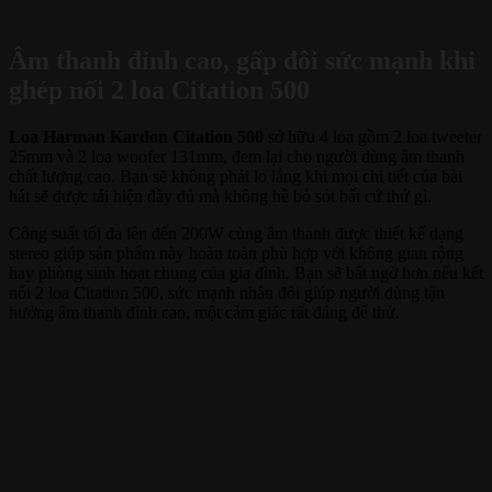
Âm thanh đỉnh cao, gấp đôi sức mạnh khi
ghép nối 2 loa Citation 500
Loa Harman Kardon Citation 500
sở hữu 4 loa gồm 2 loa tweeter
25mm và 2 loa woofer 131mm, đem lại cho người dùng âm thanh
chất lượng cao. Bạn sẽ không phải lo lắng khi mọi chi tiết của bài
hát sẽ được tái hiện đầy đủ mà không hề bỏ sót bất cứ thứ gì.
Công suất tối đa lên đến 200W cùng âm thanh được thiết kế dạng
stereo giúp sản phẩm này hoàn toàn phù hợp với không gian rộng
hay phòng sinh hoạt chung của gia đình. Bạn sẽ bất ngờ hơn nếu kết
nối 2 loa Citation 500, sức mạnh nhân đôi giúp người dùng tận
hưởng âm thanh đỉnh cao, một cảm giác rất đáng để thử.