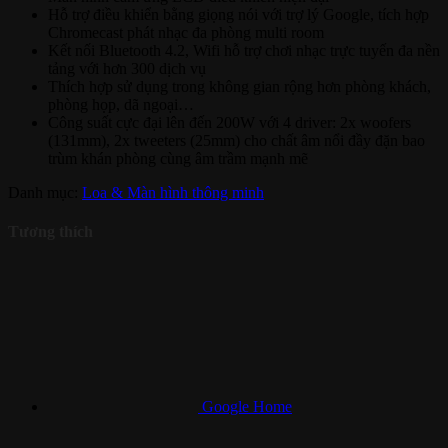
Hỗ trợ điều khiển bằng giọng nói với trợ lý Google, tích hợp
Chromecast phát nhạc đa phòng multi room
Kết nối Bluetooth 4.2, Wifi hỗ trợ chơi nhạc trực tuyến đa nền
tảng với hơn 300 dịch vụ
Thích hợp sử dụng trong không gian rộng hơn phòng khách,
phòng họp, dã ngoại…
Công suất cực đại lên đến 200W với 4 driver: 2x woofers
(131mm), 2x tweeters (25mm) cho chất âm nổi đầy đặn bao
trùm khán phòng cùng âm trầm mạnh mẽ
Danh mục:
Loa & Màn hình thông minh
Tương thích
Google Home