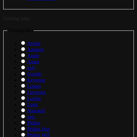
Thương hiệu
Thương hiệu
Aeotec
Amazon
Apple
Aqara
eufy
Google
Keystone
Ledger
Liectroux
Lockin
Lumi
Nanoleaf
onn.
Philips
Philips Hue
Philips WiZ