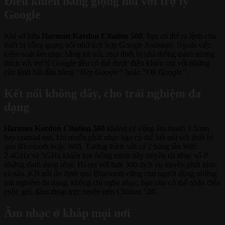
Điều khiển bằng giọng nói với trợ lý
Google
Khi sở hữu
Harman Kardon Citation 500
, bạn có thể ra lệnh cho
thiết bị bằng giọng nói nhờ tích hợp Google Assistant. Ngoài việc
kiểm soát âm nhạc bằng lời nói, mọi thiết bị nhà thông minh tương
thích với trợ lý Google đều có thể được điều khiển chỉ với những
câu lệnh bắt đầu bằng
“Hey Google”
hoặc
“Ok Google”
.
Kết nối không dây, cho trải nghiệm đa
dạng
Harman Kardon Citation 500
không có cổng âm thanh 3.5mm
hay coaxial out, khi muốn phát nhạc bạn có thể kết nối với thiết bị
qua Bluetooth hoặc Wifi. Tương thích với cả 2 băng tần Wifi
2.4GHz và 5GHz khiến loa thông minh này truyền tải nhạc số ở
những định dạng nhạc Hi-res với hơn 300 dịch vụ truyền phát nhạc
có sẵn. Kết nối ổn định qua Bluetooth cũng cho người dùng những
trải nghiệm đa dạng, không chỉ nghe nhạc, bạn còn có thể nhận điện
cuộc gọi, đàm thoại trực tuyến trên Citation 500.
Âm nhạc ở khắp mọi nơi