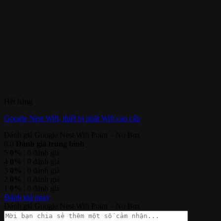
Hết hàng
Google Nest Wifi, thiết bị phát Wifi cao cấp
Đánh giá Google Nest Wifi Point – No Box
0.0
Đánh giá trung bình
5
0%
| 0 đánh giá
4
0%
| 0 đánh giá
3
0%
| 0 đánh giá
2
0%
| 0 đánh giá
1
0%
| 0 đánh giá
Đánh giá ngay
Đánh giá Google Nest Wifi Point – No Box