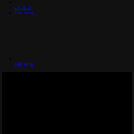
Gọi mua
Danh mục
Đầu trang
Nhà thông minh và Thiết bị công nghệ cao cấp