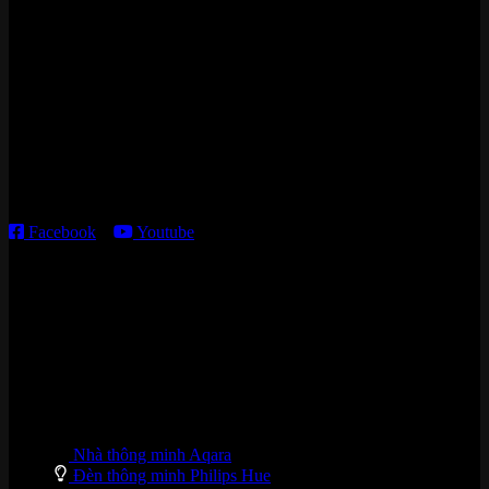
Zalo/Whatsapp:
0842 008 444
Cửa hàng HN:
15 ngõ 113 Hoàng Cầu, P. Đống Đa, TP. HN
Kho giao HCM
:
179 Nguyễn Cư Trinh, P. Cầu Ông Lãnh, TP. HCM
Thời gian làm việc:
T2 – T6: 8h30 – 12h00; 13h30 – 18h00
T7 – CN: 8h30 – 12h00; 13h30 – 16h00
Facebook
–
Youtube
DANH MỤC SẢN PHẨM
Nhà thông minh Aqara
Đèn thông minh Philips Hue