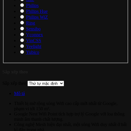
Philips
Philips Hue
Philips WiZ
Ring
Sensibo
Vconnex
VinCSS
Yeelight
Yubico
Sắp xếp theo
Sắp xếp theo
Mô tả
Thiết bị mở rộng sóng Wifi cao cấp mới nhất từ Google,
phạm vi tới 150 m².
Google Nest Wifi Point tích hợp trợ lý Google với loa thông
minh âm thanh chất lượng.
Công nghệ Mesh hiện đại nhất, một sóng Wifi duy nhất ở bất
kì đâu trong nhà.