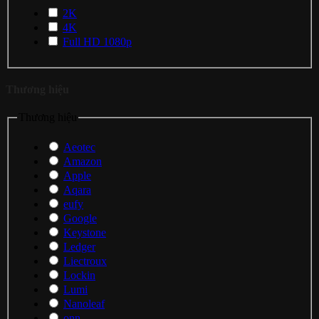
2K
4K
Full HD 1080p
Thương hiệu
Thương hiệu
Aeotec
Amazon
Apple
Aqara
eufy
Google
Keystone
Ledger
Liectroux
Lockin
Lumi
Nanoleaf
onn.