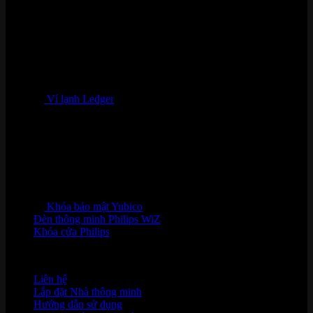
Ví lạnh Ledger
Khóa bảo mật Yubico
Đèn thông minh Philips WiZ
Khóa cửa Philips
HỖ TRỢ KHÁCH HÀNG
Liên hệ
Lắp đặt Nhà thông minh
Hướng dẫn sử dụng