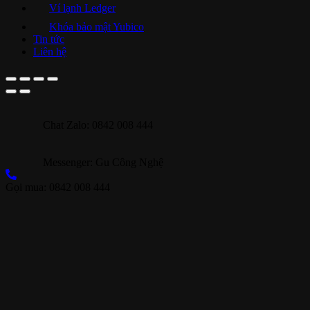
Ví lạnh Ledger
Khóa bảo mật Yubico
Tin tức
Liên hệ
Chat Zalo: 0842 008 444
Messenger: Gu Công Nghệ
Gọi mua: 0842 008 444