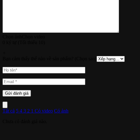
Chọn ảnh
Chọn video
0 ký tự (Tối thiểu 10)
+
Bạn cảm thấy thế nào về sản phẩm? (Chọn sao)
Tất cả
5
4
3
2
1
Có video
Có ảnh
Chưa có đánh giá nào.