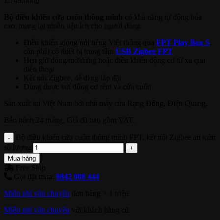
1.749.000
₫
Bộ điều khiển cửa cuốn thông minh
có khả năng tự động hóa
cao, mang lại nhiều tiện ích cho người dùng.
Điều khiển giọng nói tiếng Việt thông qua
FPT Play Box S
,
cần phải có thiết bị trung tâm
USB Zigbee FPT
Hẹn giờ đóng/mở/dừng hoặc điều khiển động cơ từ xa qua
điện thoại
Kết nối Zigbee, dễ dàng lắp đặt
Dùng được với động cơ rèm và cửa cuốn
Sản xuất tại Việt Nam bởi nhà máy của Rạng Đông, Điện Quang.
Bảo hành 24 tháng. Giá đã bao gồm VAT.
Bộ điều khiển cửa cuốn thông minh FPT, kết nối Zigbee an toàn
số lượng
Mua hàng
Free Ship
Gọi đặt mua:
0842 008 444
Miễn phí vận chuyển
đơn hàng > 1 triệu
Miễn phí vận chuyển
với khách hàng cũ