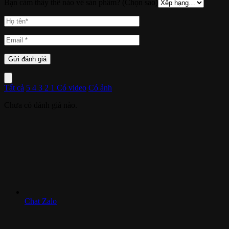
Bạn cảm thấy thế nào về sản phẩm? (Chọn sao)
Tất cả
5
4
3
2
1
Có video
Có ảnh
Chưa có đánh giá nào.
Chat Zalo