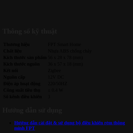
Thông số kỹ thuật
Thương hiệu
FPT Smart Home
Chất liệu
Nhựa ABS chống cháy
Kích thước sản phẩm
56 x 28 x 78 (mm)
Kích thước nguồn
36 x 57 x 18 (mm)
Kết nối
Zigbee
Nguồn cấp
12V DC
Điện áp hoạt động
220/50HZ
Công suất tiêu thụ
≤ 0.4 W
Số kênh điều khiển
3
Hướng dẫn sử dụng
Hướng dẫn cài đặt & sử dụng bộ điều khiển rèm thông
minh FPT