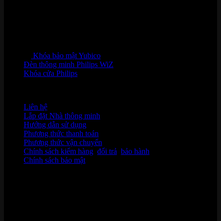
Khóa bảo mật Yubico
Đèn thông minh Philips WiZ
Khóa cửa Philips
HỖ TRỢ KHÁCH HÀNG
Liên hệ
Lắp đặt Nhà thông minh
Hướng dẫn sử dụng
Phương thức thanh toán
Phương thức vận chuyển
Chính sách kiểm hàng
,
đổi trả
,
bảo hành
Chính sách bảo mật