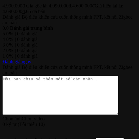
4.990.000
₫
Giá gốc là: 4.990.000₫.
4.690.000
₫
Giá hiện tại là:
4.690.000₫.
65
đã bán
Đánh giá Bộ điều khiển cửa cuốn thông minh FPT, kết nối Zigbee
an toàn
0.0
Đánh giá trung bình
5
0%
| 0 đánh giá
4
0%
| 0 đánh giá
3
0%
| 0 đánh giá
2
0%
| 0 đánh giá
1
0%
| 0 đánh giá
Đánh giá ngay
Đánh giá Bộ điều khiển cửa cuốn thông minh FPT, kết nối Zigbee
an toàn
Chọn ảnh
Chọn video
0 ký tự (Tối thiểu 10)
+