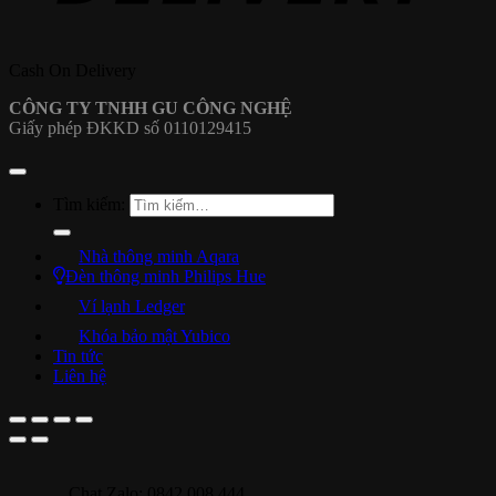
Cash On Delivery
CÔNG TY TNHH GU CÔNG NGHỆ
Giấy phép ĐKKD số 0110129415
Tìm kiếm:
Nhà thông minh Aqara
Đèn thông minh Philips Hue
Ví lạnh Ledger
Khóa bảo mật Yubico
Tin tức
Liên hệ
Chat Zalo: 0842 008 444