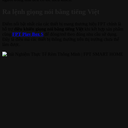
Ra lệnh giọng nói bằng tiếng Việt
Điểm nổi bật nhất của các thiết bị mang thương hiệu FPT chính là
hỗ trợ
điều khiển giọng nói bằng tiếng Việt
khi kết hợp sản phẩm
cùng
FPT Play Box S
để đóng/mở theo đúng nhu cầu sử dụng.
Đây là điều mà các thiết bị thông thường trên thị trường chưa thể
làm được.