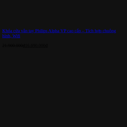
Khóa cửa vân tay Philips Alpha VP cao cấp – Tích hợp chuông
hình, Wifi
21.900.000
₫
16.690.000
₫