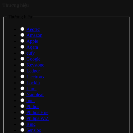
Thương hiệu
Thương hiệu
Aeotec
Amazon
Apple
Aqara
eufy
Google
Keystone
Ledger
Liectroux
Lockin
Lumi
Nanoleaf
onn.
Philips
Philips Hue
Philips WiZ
Ring
Sensibo