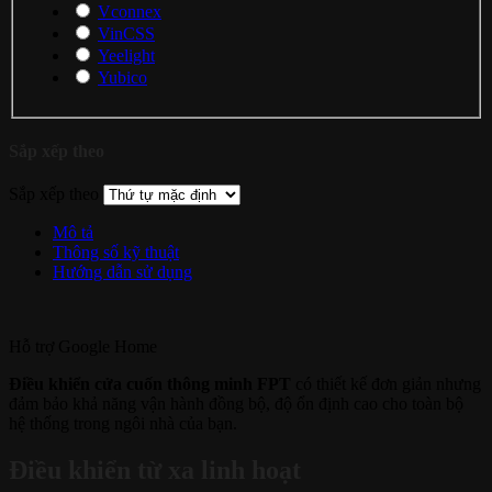
Vconnex
VinCSS
Yeelight
Yubico
Sắp xếp theo
Sắp xếp theo
Mô tả
Thông số kỹ thuật
Hướng dẫn sử dụng
Hỗ trợ
Google Home
Điều khiển cửa cuốn thông minh FPT
có thiết kế đơn giản nhưng
đảm bảo khả năng vận hành đồng bộ, độ ổn định cao cho toàn bộ
hệ thống trong ngôi nhà của bạn.
Điều khiển từ xa linh hoạt