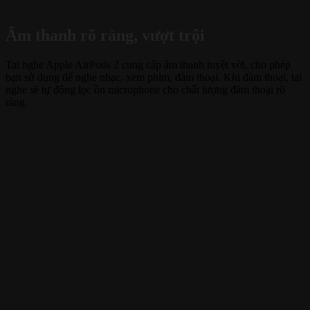
Âm thanh rõ ràng, vượt trội
Tai nghe Apple AirPods 2 cung cấp âm thanh tuyệt vời, cho phép
bạn sử dụng để nghe nhạc, xem phim, đàm thoại. Khi đàm thoại, tai
nghe sẽ tự động lọc ồn microphone cho chất lượng đàm thoại rõ
ràng.