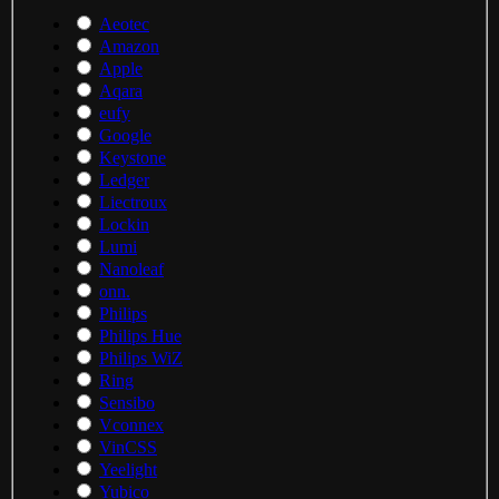
Aeotec
Amazon
Apple
Aqara
eufy
Google
Keystone
Ledger
Liectroux
Lockin
Lumi
Nanoleaf
onn.
Philips
Philips Hue
Philips WiZ
Ring
Sensibo
Vconnex
VinCSS
Yeelight
Yubico