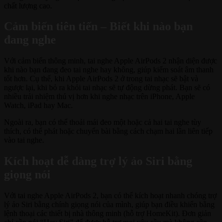
chất lượng cao.
Cảm biến tiên tiến – Biết khi nào bạn
đang nghe
Với cảm biến thông minh, tai nghe Apple AirPods 2 nhận diện được
khi nào bạn đang đeo tai nghe hay không, giúp kiểm soát âm thanh
tốt hơn. Cụ thể, khi Apple AirPods 2 ở trong tai nhạc sẽ bật và
ngược lại, khi bỏ ra khỏi tai nhạc sẽ tự động dừng phát. Bạn sẽ có
nhiều trải nhiệm thú vị hơn khi nghe nhạc trên iPhone, Apple
Watch, iPad hay Mac.
Ngoài ra, bạn có thể thoải mái đeo một hoặc cả hai tai nghe tùy
thích, có thể phát hoặc chuyển bài bằng cách chạm hai lần liên tiếp
vào tai nghe.
Kích hoạt dễ dàng trợ lý ảo Siri bằng
giọng nói
Với tai nghe Apple AirPods 2, bạn có thể kích hoạt nhanh chóng trợ
lý ảo Siri bằng chính giọng nói của mình, giúp bạn điều khiển bằng
lệnh thoại các thiết bị nhà thông minh (hỗ trợ HomeKit). Đơn giản