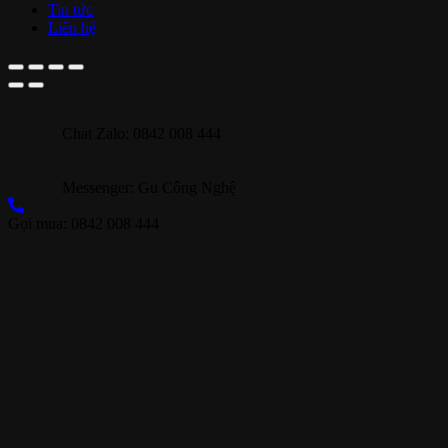
Tin tức
Liên hệ
Chat Zalo: 0842 008 444
Messenger: Gu Công Nghệ
Gọi mua: 0842 008 444