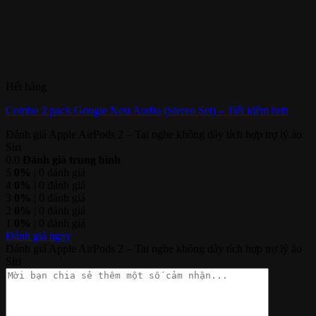
Hết hàng
Combo 2 pack Google Nest Audio (Stereo Set) – Tiết kiệm hơn
Đánh giá Apple AirPods 2 – Tai nghe không dây tích hợp trợ lý ảo
Siri
0.0
Đánh giá trung bình
5
0%
| 0 đánh giá
4
0%
| 0 đánh giá
3
0%
| 0 đánh giá
2
0%
| 0 đánh giá
1
0%
| 0 đánh giá
Đánh giá ngay
Đánh giá Apple AirPods 2 – Tai nghe không dây tích hợp trợ lý ảo
Siri