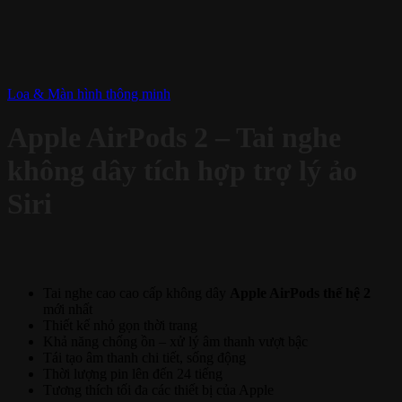
Loa & Màn hình thông minh
Apple AirPods 2 – Tai nghe
không dây tích hợp trợ lý ảo
Siri
Tai nghe cao cao cấp không dây
Apple AirPods thế hệ 2
mới nhất
Thiết kế nhỏ gọn thời trang
Khả năng chống ồn – xử lý âm thanh vượt bậc
Tái tạo âm thanh chi tiết, sống động
Thời lượng pin lên đến 24 tiếng
Tương thích tối đa các thiết bị của Apple