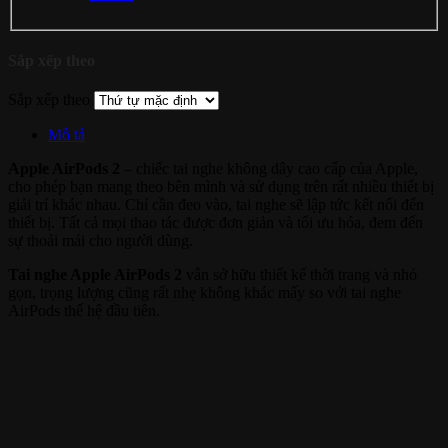
Sắp xếp theo
Sắp xếp theo
Mô tả
Apple AirPods 2
– chiếc tai nghe không dây cao cấp của Apple,
cho phép bạn mang theo bên mình và sử dụng trên rất nhiều thiết bị
giải trí khác nhau. Chỉ cần đeo vào, tai nghe sẽ lập tức kết nối đến
thiết bị. Tất cả mọi thao tác được đơn giản và tối ưu hóa, đem đến
sự thoải mái cho người dùng.
Tai nghe Apple AirPods 2
vẫn sở hữu thiết kế thời trang và nhỏ
gọn, trọng lượng cũng rất nhẹ không khác mấy so với tai nghe
AirPods thế hệ đầu tiên.