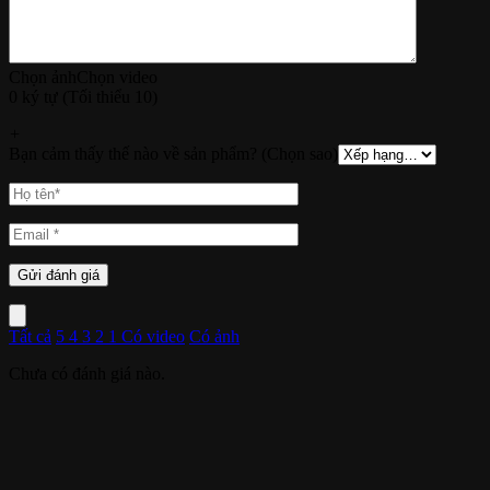
Chọn ảnh
Chọn video
0 ký tự (Tối thiểu 10)
+
Bạn cảm thấy thế nào về sản phẩm? (Chọn sao)
Tất cả
5
4
3
2
1
Có video
Có ảnh
Chưa có đánh giá nào.