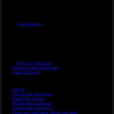
Ví lạnh Ledger
Khóa bảo mật Yubico
Đèn thông minh Philips WiZ
Khóa cửa Philips
HỖ TRỢ KHÁCH HÀNG
Liên hệ
Lắp đặt Nhà thông minh
Hướng dẫn sử dụng
Phương thức thanh toán
Phương thức vận chuyển
Chính sách kiểm hàng
,
đổi trả
,
bảo hành