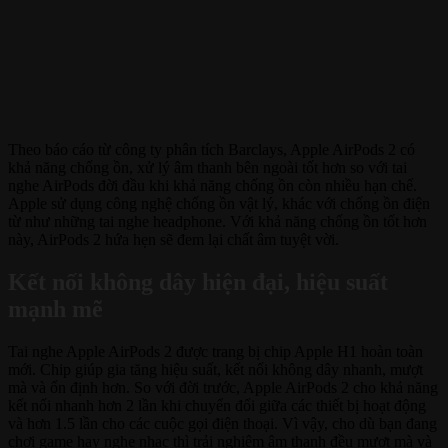
Theo báo cáo từ công ty phân tích Barclays, Apple AirPods 2 có
khả năng chống ồn, xử lý âm thanh bên ngoài tốt hơn so với tai
nghe AirPods đời đầu khi khả năng chống ồn còn nhiều hạn chế.
Apple sử dụng công nghệ chống ồn vật lý, khác với chống ồn điện
từ như những tai nghe headphone. Với khả năng chống ồn tốt hơn
này, AirPods 2 hứa hẹn sẽ đem lại chất âm tuyệt vời.
Kết nối không dây hiện đại, hiệu suất
mạnh mẽ
Tai nghe Apple AirPods 2 được trang bị chip Apple H1 hoàn toàn
mới. Chip giúp gia tăng hiệu suất, kết nối không dây nhanh, mượt
mà và ổn định hơn. So với đời trước, Apple AirPods 2 cho khả năng
kết nối nhanh hơn 2 lần khi chuyển đổi giữa các thiết bị hoạt động
và hơn 1.5 lần cho các cuộc gọi điện thoại. Vì vậy, cho dù bạn đang
chơi game hay nghe nhạc thì trải nghiệm âm thanh đều mượt mà và