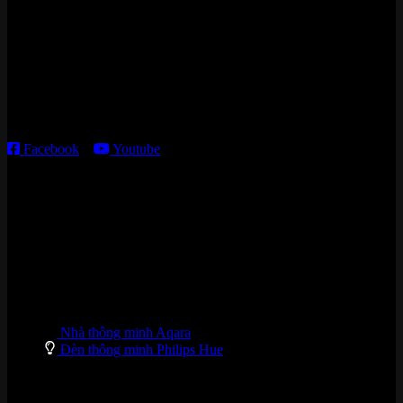
15 ngõ 113 Hoàng Cầu, P. Đống Đa, TP. HN
Kho giao HCM
:
179 Nguyễn Cư Trinh, P. Cầu Ông Lãnh, TP. HCM
Thời gian làm việc:
T2 – T6: 8h30 – 12h00; 13h30 – 18h00
T7 – CN: 8h30 – 12h00; 13h30 – 16h00
Facebook
–
Youtube
DANH MỤC SẢN PHẨM
Nhà thông minh Aqara
Đèn thông minh Philips Hue