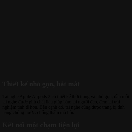
Thiết kế nhỏ gọn, bắt mắt
Tai nghe Apple Airpods 2 có thiết kế thời trang và nhỏ gọn, đầu mỗi
tai nghe được phủ chất liệu giúp bám tai người đeo, đem lại trải
nghiệm tinh tế hơn. Bên cạnh đó, tai nghe cũng được trang bị tính
năng chống nước, chống thấm mồ hôi.
Kết nối một chạm tiện lợi