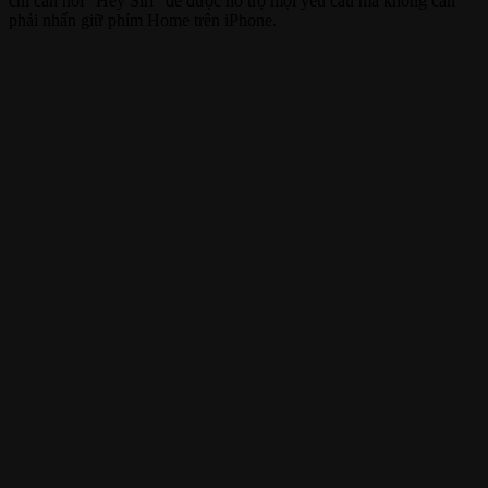
chỉ cần nói “Hey Siri” để được hỗ trợ mọi yêu cầu mà không cần
phải nhấn giữ phím Home trên iPhone.