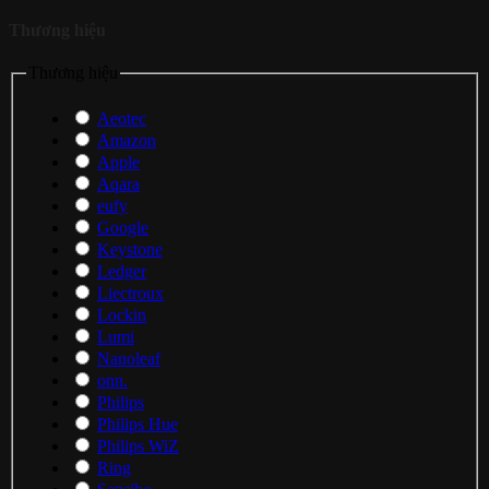
Thương hiệu
Thương hiệu
Aeotec
Amazon
Apple
Aqara
eufy
Google
Keystone
Ledger
Liectroux
Lockin
Lumi
Nanoleaf
onn.
Philips
Philips Hue
Philips WiZ
Ring