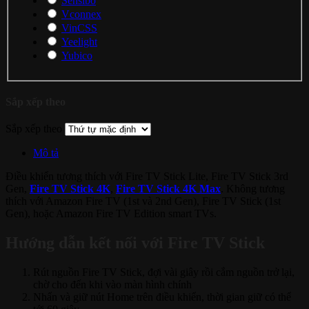
Sensibo
Vconnex
VinCSS
Yeelight
Yubico
Sắp xếp theo
Sắp xếp theo
Mô tả
Điều khiển tương thích với Fire TV Stick Lite, Fire TV Stick 3rd
Gen,
Fire TV Stick 4K
,
Fire TV Stick 4K Max
. Không tương
thích với Amazon Fire TV (1st và 2nd Gen), Fire TV Stick (1st
Gen), hoặc Amazon Fire TV Edition smart TVs.
Hướng dẫn kết nối với Fire TV Stick
Rút nguồn Fire TV Stick, đợi vài giây rồi cắm nguồn trở lại,
chờ cho đến khi vào màn hình chính
Nhấn và giữ nút Home trên điều khiển, thời gian giữ có thể