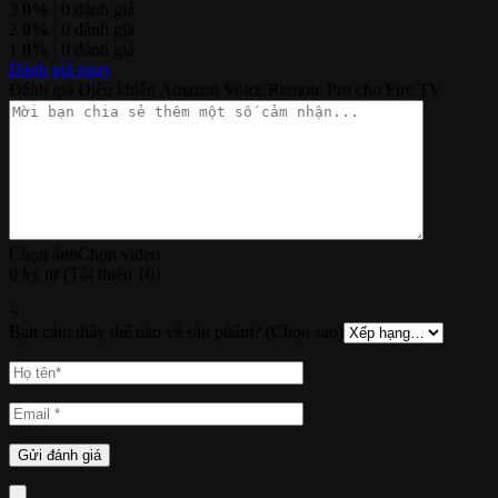
3
0%
| 0 đánh giá
2
0%
| 0 đánh giá
1
0%
| 0 đánh giá
Đánh giá ngay
Đánh giá Điều khiển Amazon Voice Remote Pro cho Fire TV
Chọn ảnh
Chọn video
0 ký tự (Tối thiểu 10)
+
Bạn cảm thấy thế nào về sản phẩm? (Chọn sao)