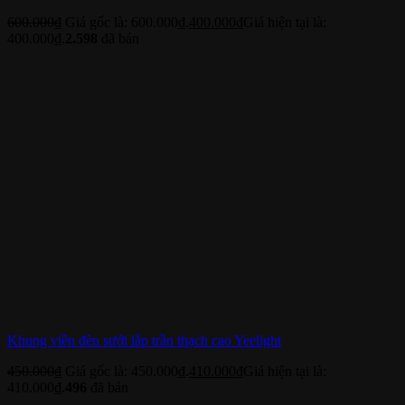
600.000
₫
Giá gốc là: 600.000₫.
400.000
₫
Giá hiện tại là:
400.000₫.
2.598
đã bán
Khung viền đèn sưởi lắp trần thạch cao Yeelight
450.000
₫
Giá gốc là: 450.000₫.
410.000
₫
Giá hiện tại là:
410.000₫.
496
đã bán