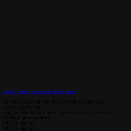
Nguồn adapter chuông cửa thông minh
300.000
₫
Giá gốc là: 300.000₫.
250.000
₫
Giá hiện tại là:
250.000₫.
384
đã bán
Đánh giá Điều khiển Amazon Voice Remote Pro cho Fire TV
0.0
Đánh giá trung bình
5
0%
| 0 đánh giá
4
0%
| 0 đánh giá