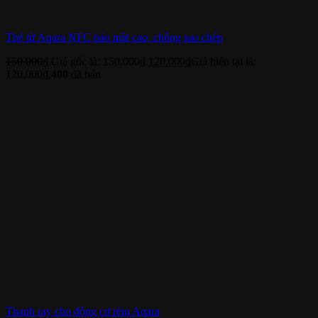
Thẻ từ Aqara NFC bảo mật cao, chống sao chép
150.000
₫
Giá gốc là: 150.000₫.
120.000
₫
Giá hiện tại là:
120.000₫.
400
đã bán
Thanh ray cho động cơ rèm Aqara