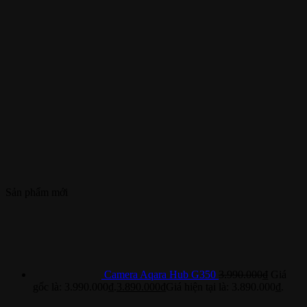
Sản phẩm mới
Camera Aqara Hub G350
3.990.000
₫
Giá
gốc là: 3.990.000₫.
3.890.000
₫
Giá hiện tại là: 3.890.000₫.