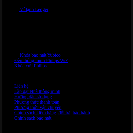
Ví lạnh Ledger
Khóa bảo mật Yubico
Đèn thông minh Philips WiZ
Khóa cửa Philips
HỖ TRỢ KHÁCH HÀNG
Liên hệ
Lắp đặt Nhà thông minh
Hướng dẫn sử dụng
Phương thức thanh toán
Phương thức vận chuyển
Chính sách kiểm hàng
,
đổi trả
,
bảo hành
Chính sách bảo mật