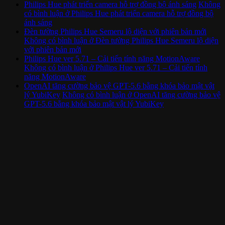
Philips Hue phát triển camera hỗ trợ đồng bộ ánh sáng
Không
có bình luận
ở Philips Hue phát triển camera hỗ trợ đồng bộ
ánh sáng
Đèn tường Philips Hue Semeru lộ diện với phiên bản mới
Không có bình luận
ở Đèn tường Philips Hue Semeru lộ diện
với phiên bản mới
Philips Hue ver 5.71 – Cải tiến tính năng MotionAware
Không có bình luận
ở Philips Hue ver 5.71 – Cải tiến tính
năng MotionAware
OpenAI tăng cường bảo vệ GPT-5.6 bằng khóa bảo mật vật
lý YubiKey
Không có bình luận
ở OpenAI tăng cường bảo vệ
GPT-5.6 bằng khóa bảo mật vật lý YubiKey