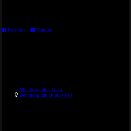
Thời gian làm việc:
T2 – T6: 8h30 – 12h00; 13h30 – 18h00
T7 – CN: 8h30 – 12h00; 13h30 – 16h00
Facebook
–
Youtube
DANH MỤC SẢN PHẨM
Nhà thông minh Aqara
Đèn thông minh Philips Hue