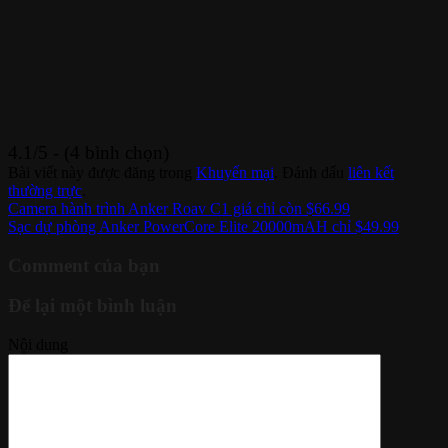
4.1/5 - (4 bình chọn)
Bài viết này được đăng trong
Khuyến mại
. Đánh dấu
liên kết
thường trực
.
Camera hành trình Anker Roav C1 giá chỉ còn $66.99
Sạc dự phòng Anker PowerCore Elite 20000mAH chỉ $49.99
Comment của bạn
Để lại một bình luận
Nội dung