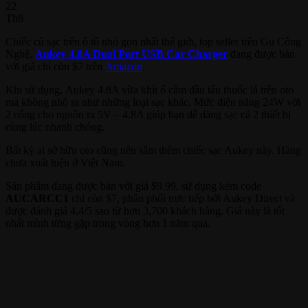
22
Th8
Chiếc củ sạc trên ô tô nhỏ gọn nhất thế giới, top seller trên Gu Công
Nghệ,
Aukey 4.8A Dual Port USB Car Charger
đang được bán
với giá chỉ còn $7 trên
Amazon
.
Khi sử dụng, Aukey 4.8A vừa khít ổ cắm đầu tẩu thuốc lá trên oto
mà không nhô ra như những loại sạc khác. Mức điện năng 24W với
2 cổng cho nguồn ra 5V – 4.8A giúp bạn dễ dàng sạc cả 2 thiết bị
cùng lúc nhanh chóng.
Bất kỳ ai sở hữu oto cũng nên sắm thêm chiếc sạc Aukey này. Hàng
chưa xuất hiện ở Việt Nam.
Sản phẩm đang được bán với giá $9.99, sử dụng kèm code
AUCARCC1
chỉ còn $7, phân phối trực tiếp bởi Aukey Direct và
được đánh giá 4.4/5 sao từ hơn 3,700 khách hàng. Giá này là tốt
nhất mình từng gặp trong vòng hơn 1 năm qua.