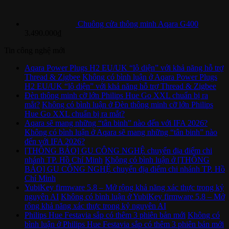
Chuông cửa thông minh Aqara G400
3.490.000
₫
Tin công nghệ mới
Aqara Power Plugs H2 EU/UK “lộ diện” với khả năng hỗ trợ
Thread & Zigbee
Không có bình luận
ở Aqara Power Plugs
H2 EU/UK “lộ diện” với khả năng hỗ trợ Thread & Zigbee
Đèn thông minh cỡ lớn Philips Hue Go XXL chuẩn bị ra
mắt?
Không có bình luận
ở Đèn thông minh cỡ lớn Philips
Hue Go XXL chuẩn bị ra mắt?
Aqara sẽ mang những “tân binh” nào đến với IFA 2026?
Không có bình luận
ở Aqara sẽ mang những “tân binh” nào
đến với IFA 2026?
[THÔNG BÁO] GU CÔNG NGHỆ chuyển địa điểm chi
nhánh TP. Hồ Chí Minh
Không có bình luận
ở [THÔNG
BÁO] GU CÔNG NGHỆ chuyển địa điểm chi nhánh TP. Hồ
Chí Minh
YubiKey firmware 5.8 – Mở rộng khả năng xác thực trong kỷ
nguyên AI
Không có bình luận
ở YubiKey firmware 5.8 – Mở
rộng khả năng xác thực trong kỷ nguyên AI
Philips Hue Festavia sắp có thêm 3 phiên bản mới
Không có
bình luận
ở Philips Hue Festavia sắp có thêm 3 phiên bản mới