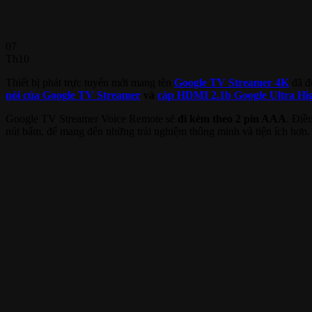
07
Th10
Thiết bị phát trực tuyến mới mang tên
Google TV Streamer 4K
đã đư
nói của Google TV Streamer
và
cáp HDMI 2.1b Google Ultra Hi
Google TV Streamer Voice Remote sẽ
đi kèm theo 2 pin AAA
. Điề
nút bấm, để mang đến những trải nghiệm thông minh và tiện ích hơn. 