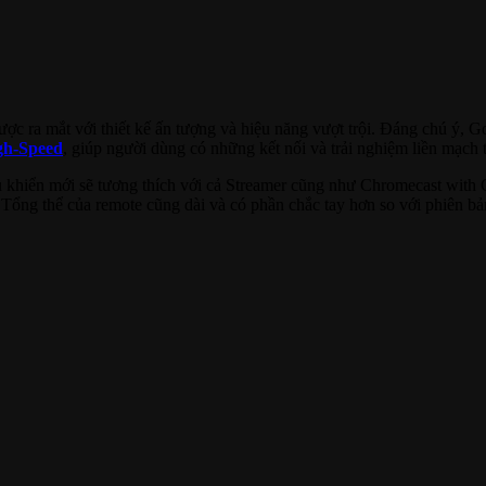
ợc ra mắt với thiết kế ấn tượng và hiệu năng vượt trội. Đáng chú ý, G
gh-Speed
, giúp người dùng có những kết nối và trải nghiệm liền mạch
u khiển mới sẽ tương thích với cả Streamer cũng như Chromecast with
Tổng thể của remote cũng dài và có phần chắc tay hơn so với phiên bả