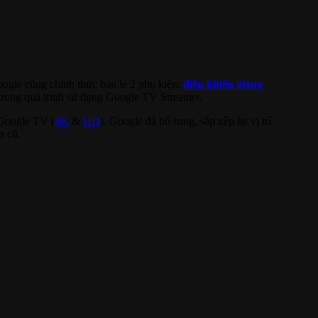
oogle cũng chính thức bán lẻ 2 phụ kiện:
điều khiển giọng
 trong quá trình sử dụng Google TV Streamer.
 Google TV (
4K
&
HD
). Google đã bổ sung, sắp xếp lại vị trí
n cũ.