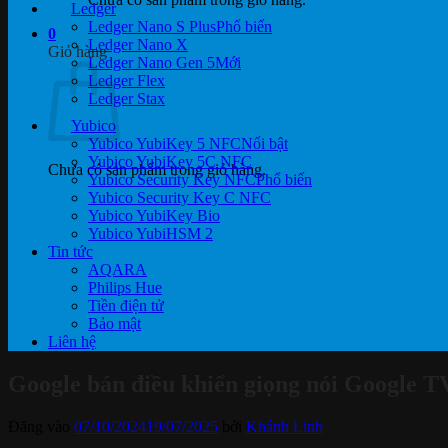
Ledger
Ledger Nano S Plus
0
Ledger Nano X
Giỏ hàng
Ledger Nano Gen 5
Ledger Flex
Ledger Stax
Yubico
Yubico YubiKey 5 NFC
Yubico YubiKey 5C NFC
Chưa có sản phẩm trong giỏ hàng.
Yubico Security Key NFC
Yubico Security Key C NFC
Yubico YubiKey Bio
Yubico YubiHSM 2
Tin tức
AQARA
Philips Hue
Tiền điện tử
Bảo mật
Liên hệ
Google bán điều khiển giọng nói Google 
Đăng vào
07/10/2024
19/07/2025
bởi
Khánh Linh