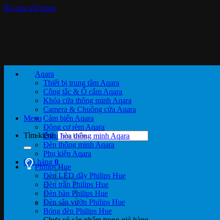
Bỏ qua nội dung
Aqara
Thiết bị trung tâm Aqara
Công tắc & Ổ cắm Aqara
Khóa cửa thông minh Aqara
Camera & Chuông cửa Aqara
Menu
Cảm biến Aqara
Động cơ rèm Aqara
Tìm kiếm:
Điều hòa thông minh Aqara
Đèn thông minh Aqara
Phụ kiện Aqara
Giỏ hàng
0
Philips Hue
Đèn LED dây Philips Hue
Đèn trần Philips Hue
Đèn bàn Philips Hue
Đèn sân vườn Philips Hue
Bóng đèn Philips Hue
Chưa có sản phẩm trong giỏ hàng.