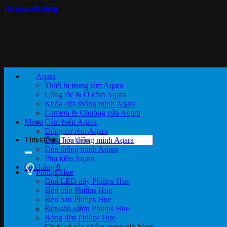
Bỏ qua nội dung
Aqara
Thiết bị trung tâm Aqara
Công tắc & Ổ cắm Aqara
Khóa cửa thông minh Aqara
Camera & Chuông cửa Aqara
Menu
Cảm biến Aqara
Động cơ rèm Aqara
Tìm kiếm:
Điều hòa thông minh Aqara
Đèn thông minh Aqara
Phụ kiện Aqara
Giỏ hàng
0
Philips Hue
Đèn LED dây Philips Hue
Đèn trần Philips Hue
Đèn bàn Philips Hue
Đèn sân vườn Philips Hue
Bóng đèn Philips Hue
Chưa có sản phẩm trong giỏ hàng.