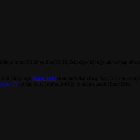
ời điểm ra mắt iOS 18 và iPadOS 18. Bản cập nhật này hiện có sẵn cho c
à khả năng
chọn
Home Hub
theo cách thủ công
, thay vì HomeKit tự 
Apple TV
, vì đây đều là những thiết bị có thể trở thành Home Hub.