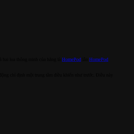
ả hai loa thông minh của hãng là
HomePod
lẫn
HomePod
động chỉ định một trung tâm điều khiển như trước. Điều này