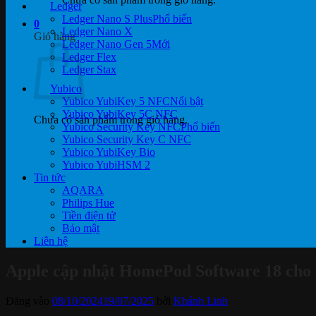
Ledger
Ledger Nano S Plus
0
Ledger Nano X
Giỏ hàng
Ledger Nano Gen 5
Ledger Flex
Ledger Stax
Yubico
Yubico YubiKey 5 NFC
Yubico YubiKey 5C NFC
Chưa có sản phẩm trong giỏ hàng.
Yubico Security Key NFC
Yubico Security Key C NFC
Yubico YubiKey Bio
Yubico YubiHSM 2
Tin tức
AQARA
Philips Hue
Tiền điện tử
Bảo mật
Liên hệ
Apple cập nhật HomePod Software 18 cho 
Đăng vào
08/10/2024
19/07/2025
bởi
Khánh Linh