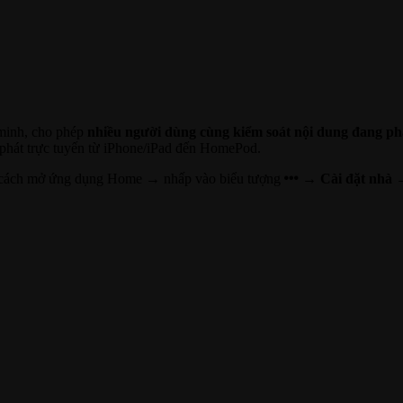
 minh, cho phép
nhiều người dùng cùng kiểm soát nội dung đang ph
 phát trực tuyến từ iPhone/iPad đến HomePod.
ng cách mở ứng dụng Home → nhấp vào biểu tượng
→
Cài đặt nhà