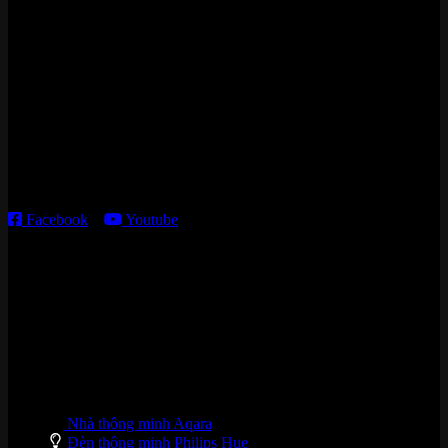
Zalo/Whatsapp:
0842 008 444
Cửa hàng HN:
15 ngõ 113 Hoàng Cầu, P. Đống Đa, TP. HN
Kho giao HCM
:
179 Nguyễn Cư Trinh, P. Cầu Ông Lãnh, TP. HCM
Thời gian làm việc:
T2 – T6: 8h30 – 12h00; 13h30 – 18h00
T7 – CN: 8h30 – 12h00; 13h30 – 16h00
Facebook
–
Youtube
DANH MỤC SẢN PHẨM
Nhà thông minh Aqara
Đèn thông minh Philips Hue