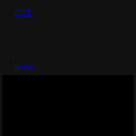
Gọi mua
Danh mục
Đầu trang
Nhà thông minh và Thiết bị công nghệ cao cấp