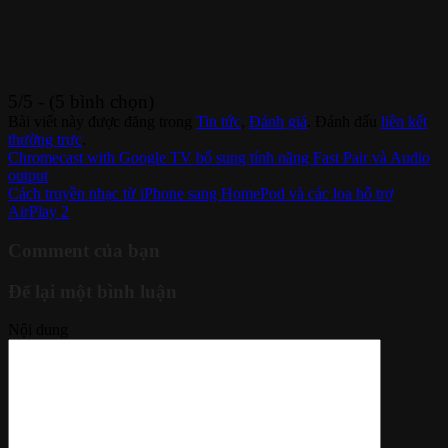
5/5 - (5 bình chọn)
Bài viết này được đăng trong
Tin tức
,
Đánh giá
. Đánh dấu
liên kết
thường trực
.
Chromecast with Google TV bổ sung tính năng Fast Pair và Audio
output
Cách truyền nhạc từ iPhone sang HomePod và các loa hỗ trợ
AirPlay 2
Comment của bạn
Để lại một bình luận
Nội dung