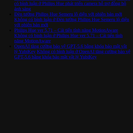
có bình luận
ở Philips Hue phát triển camera hỗ trợ đồng bộ
ánh sáng
Đèn tường Philips Hue Semeru lộ diện với phiên bản mới
Không có bình luận
ở Đèn tường Philips Hue Semeru lộ diện
với phiên bản mới
Philips Hue ver 5.71 – Cải tiến tính năng MotionAware
Không có bình luận
ở Philips Hue ver 5.71 – Cải tiến tính
năng MotionAware
OpenAI tăng cường bảo vệ GPT-5.6 bằng khóa bảo mật vật
lý YubiKey
Không có bình luận
ở OpenAI tăng cường bảo vệ
GPT-5.6 bằng khóa bảo mật vật lý YubiKey