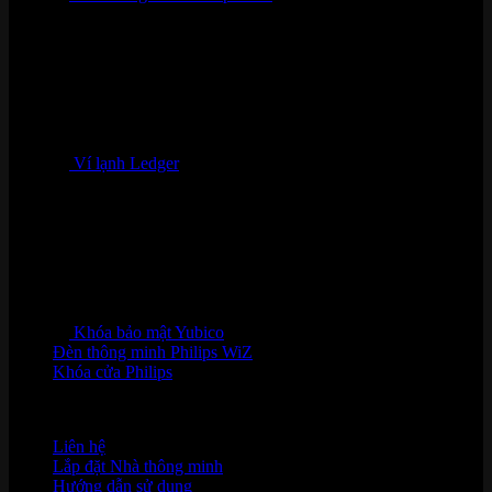
Ví lạnh Ledger
Khóa bảo mật Yubico
Đèn thông minh Philips WiZ
Khóa cửa Philips
HỖ TRỢ KHÁCH HÀNG
Liên hệ
Lắp đặt Nhà thông minh
Hướng dẫn sử dụng