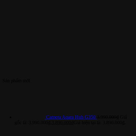
Sản phẩm mới
Camera Aqara Hub G350
3.990.000
₫
Giá
gốc là: 3.990.000₫.
3.890.000
₫
Giá hiện tại là: 3.890.000₫.