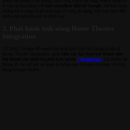
nhiều sản phẩm chất lượng. Gu Công Nghệ tin rằng, khách hàng có
lẽ vẫn sẽ hào hứng với
một soundbar đến từ Google
, với khả năng
tương thích rộng và hệ sinh thái vô cùng đa dạng, hứa hẹn đem đến
nhiều trải nghiệm giải trí đỉnh cao.
3. Phát hành tính năng Home Theater
Integration
Từ 2020, Google đã manh nha phát triển một tính năng có tên là
Home Theater Integration, giúp
biến các loa Nest trở thành dàn
âm thanh cho thiết bị phát trực tuyến
Chromecast
. Tất nhiên, hệ
thống sẽ cần kết nối và quản lý thông qua Google Assistant và ứng
dụng Google Home.