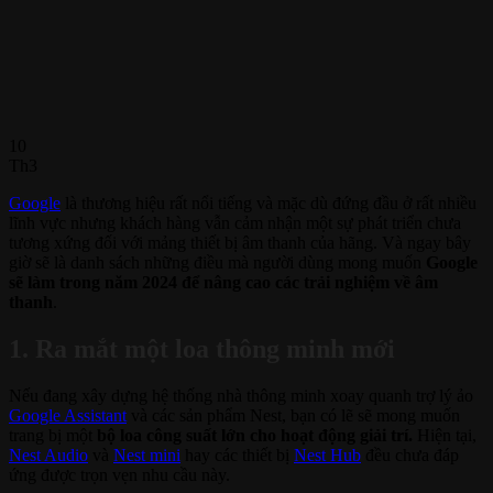
10
Th3
Google
là thương hiệu rất nổi tiếng và mặc dù đứng đầu ở rất nhiều
lĩnh vực nhưng khách hàng vẫn cảm nhận một sự phát triển chưa
tương xứng đối với mảng thiết bị âm thanh của hãng. Và ngay bây
giờ sẽ là danh sách những điều mà người dùng mong muốn
Google
sẽ làm trong năm 2024 để nâng cao các trải nghiệm về âm
thanh
.
1. Ra mắt một loa thông minh mới
Nếu đang xây dựng hệ thống nhà thông minh xoay quanh trợ lý ảo
Google Assistant
và các sản phẩm Nest, bạn có lẽ sẽ mong muốn
trang bị một
bộ loa công suất lớn cho hoạt động giải trí.
Hiện tại,
Nest Audio
và
Nest mini
hay các thiết bị
Nest Hub
đều chưa đáp
ứng được trọn vẹn nhu cầu này.