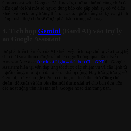
Chromecast with Google TV. Tuy vậy, dường như nó cũng chưa đạt
hiệu quả tốt khi một số người dùng báo cáo gặp phải sự cố về điều
khiển và loa không tương thích. Do đó, người dùng rất kỳ vọng tính
năng hoàn thiện hơn sẽ được phát hành trong năm nay.
4. Tích hợp
Gemini
(Bard AI) vào trợ lý
ảo Google Assistant
Sự phát triển thần tốc của AI khiến việc tích hợp chúng vào trong hệ
sinh thái smarthome được rất nhiều người dùng quan tâm. Nếu
Amazon Alexa có
Oracle of Light – tích hợp ChatGPT
thì Google
Assistant hiện tại vẫn đáp ứng tốt được các nhiệm vụ và câu lệnh từ
người dùng, nhưng nó đang tỏ ra khá bị động. Hãy tưởng tượng với
Gemini, trợ lý Google trên loa thông minh có thể
chủ động dự
đoán, đề xuất và lên playlist nội dung giải trí
cho bạn dựa trên
các hoạt động trên hệ sinh thái Google hoặc tâm trạng bạn.