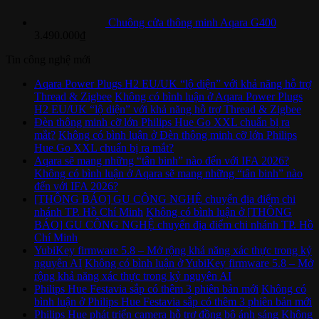
Chuông cửa thông minh Aqara G400
3.490.000
₫
Tin công nghệ mới
Aqara Power Plugs H2 EU/UK “lộ diện” với khả năng hỗ trợ
Thread & Zigbee
Không có bình luận
ở Aqara Power Plugs
H2 EU/UK “lộ diện” với khả năng hỗ trợ Thread & Zigbee
Đèn thông minh cỡ lớn Philips Hue Go XXL chuẩn bị ra
mắt?
Không có bình luận
ở Đèn thông minh cỡ lớn Philips
Hue Go XXL chuẩn bị ra mắt?
Aqara sẽ mang những “tân binh” nào đến với IFA 2026?
Không có bình luận
ở Aqara sẽ mang những “tân binh” nào
đến với IFA 2026?
[THÔNG BÁO] GU CÔNG NGHỆ chuyển địa điểm chi
nhánh TP. Hồ Chí Minh
Không có bình luận
ở [THÔNG
BÁO] GU CÔNG NGHỆ chuyển địa điểm chi nhánh TP. Hồ
Chí Minh
YubiKey firmware 5.8 – Mở rộng khả năng xác thực trong kỷ
nguyên AI
Không có bình luận
ở YubiKey firmware 5.8 – Mở
rộng khả năng xác thực trong kỷ nguyên AI
Philips Hue Festavia sắp có thêm 3 phiên bản mới
Không có
bình luận
ở Philips Hue Festavia sắp có thêm 3 phiên bản mới
Philips Hue phát triển camera hỗ trợ đồng bộ ánh sáng
Không