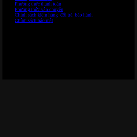
Phương thức thanh toán
Phương thức vận chuyển
Chính sách kiểm hàng
,
đổi trả
,
bảo hành
Chính sách bảo mật