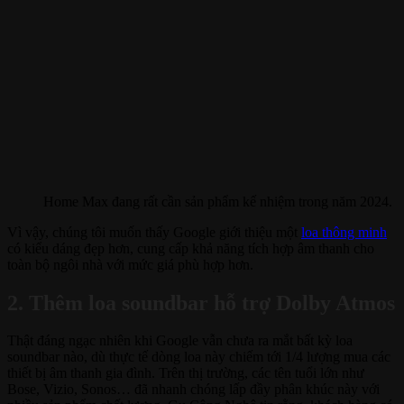
Home Max đang rất cần sản phẩm kế nhiệm trong năm 2024.
Vì vậy, chúng tôi muốn thấy Google giới thiệu một
loa thông minh
có kiểu dáng đẹp hơn, cung cấp khả năng tích hợp âm thanh cho
toàn bộ ngôi nhà với mức giá phù hợp hơn.
2. Thêm loa soundbar hỗ trợ Dolby Atmos
Thật đáng ngạc nhiên khi Google vẫn chưa ra mắt bất kỳ loa
soundbar nào, dù thực tế dòng loa này chiếm tới 1/4 lượng mua các
thiết bị âm thanh gia đình. Trên thị trường, các tên tuổi lớn như
Bose, Vizio, Sonos… đã nhanh chóng lấp đầy phân khúc này với