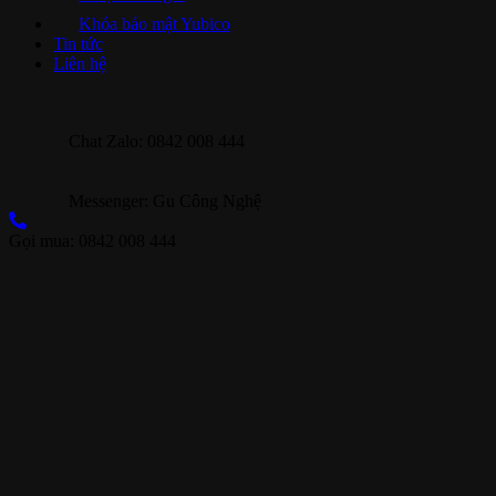
Khóa bảo mật Yubico
Tin tức
Liên hệ
Chat Zalo: 0842 008 444
Messenger: Gu Công Nghệ
Gọi mua: 0842 008 444