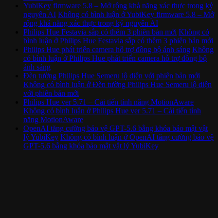
YubiKey firmware 5.8 – Mở rộng khả năng xác thực trong kỷ
nguyên AI
Không có bình luận
ở YubiKey firmware 5.8 – Mở
rộng khả năng xác thực trong kỷ nguyên AI
Philips Hue Festavia sắp có thêm 3 phiên bản mới
Không có
bình luận
ở Philips Hue Festavia sắp có thêm 3 phiên bản mới
Philips Hue phát triển camera hỗ trợ đồng bộ ánh sáng
Không
có bình luận
ở Philips Hue phát triển camera hỗ trợ đồng bộ
ánh sáng
Đèn tường Philips Hue Semeru lộ diện với phiên bản mới
Không có bình luận
ở Đèn tường Philips Hue Semeru lộ diện
với phiên bản mới
Philips Hue ver 5.71 – Cải tiến tính năng MotionAware
Không có bình luận
ở Philips Hue ver 5.71 – Cải tiến tính
năng MotionAware
OpenAI tăng cường bảo vệ GPT-5.6 bằng khóa bảo mật vật
lý YubiKey
Không có bình luận
ở OpenAI tăng cường bảo vệ
GPT-5.6 bằng khóa bảo mật vật lý YubiKey