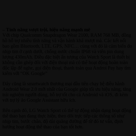
– Tính năng vượt trội, hiệu năng mạnh mẽ
Với chip Qualcomm Snapdragon Wear 2100, RAM 768 MB, đồng
hồ hỗ trợ nhiều tính năng và vận hành khá mượt mà. Các kết nối
bao gồm Bluetooth, LTE, GPS, NFC… cùng với đó là cảm biến đo
nhịp tim ở cạnh dưới, chống nước chuẩn IP68 và viên pin dung
lượng 430mAh. Điều đặc biệt ấn tượng của Watch Sport là thiết bị
không cần ghép đôi với điện thoại mà có thể hoạt động hoàn toàn
độc lập để nghe, gọi điện thoại, thanh toán qua Androi Pay hay tìm
kiếm với “OK Google”
Đây cũng là smartwatch thương mại đầu tiên chạy hệ điều hành
Android Wear 2.0 mới nhất của Google giúp tối ưu hiệu năng, tăng
trải nghiệm người dùng, hỗ trợ tốt cho cả Android và iOS, đi kèm
với trợ lý ảo Google Assistant hữu ích.
Bên cạnh đó, LG Watch Sport có thể tự động nhận dạng hoạt động
thể thao bạn đang thực hiện, theo dõi trực tiếp các thông số như
nhịp tim, bước chân, độ dài quãng đường để từ đó tư vấn, định
hướng hoạt động thể thao của bạn tốt hơn.