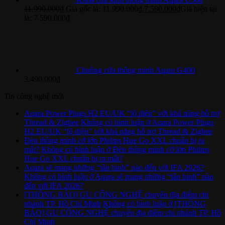
11.990.000
₫
Giá gốc là: 11.990.000₫.
7.590.000
₫
Giá hiện tại
là: 7.590.000₫.
Chuông cửa thông minh Aqara G400
3.490.000
₫
Tin công nghệ mới
Aqara Power Plugs H2 EU/UK “lộ diện” với khả năng hỗ trợ
Thread & Zigbee
Không có bình luận
ở Aqara Power Plugs
H2 EU/UK “lộ diện” với khả năng hỗ trợ Thread & Zigbee
Đèn thông minh cỡ lớn Philips Hue Go XXL chuẩn bị ra
mắt?
Không có bình luận
ở Đèn thông minh cỡ lớn Philips
Hue Go XXL chuẩn bị ra mắt?
Aqara sẽ mang những “tân binh” nào đến với IFA 2026?
Không có bình luận
ở Aqara sẽ mang những “tân binh” nào
đến với IFA 2026?
[THÔNG BÁO] GU CÔNG NGHỆ chuyển địa điểm chi
nhánh TP. Hồ Chí Minh
Không có bình luận
ở [THÔNG
BÁO] GU CÔNG NGHỆ chuyển địa điểm chi nhánh TP. Hồ
Chí Minh