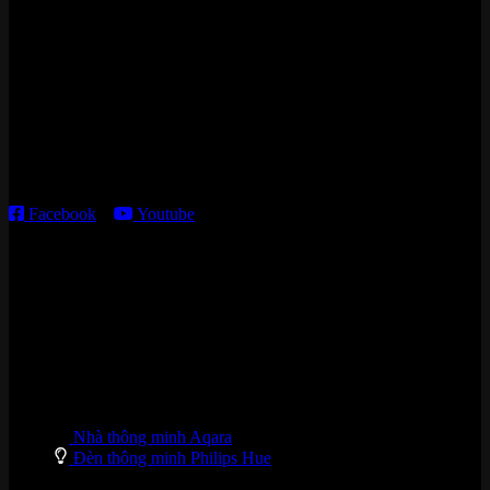
Cửa hàng HN:
15 ngõ 113 Hoàng Cầu, P. Đống Đa, TP. HN
Kho giao HCM
:
179 Nguyễn Cư Trinh, P. Cầu Ông Lãnh, TP. HCM
Thời gian làm việc:
T2 – T6: 8h30 – 12h00; 13h30 – 18h00
T7 – CN: 8h30 – 12h00; 13h30 – 16h00
Facebook
–
Youtube
DANH MỤC SẢN PHẨM
Nhà thông minh Aqara
Đèn thông minh Philips Hue