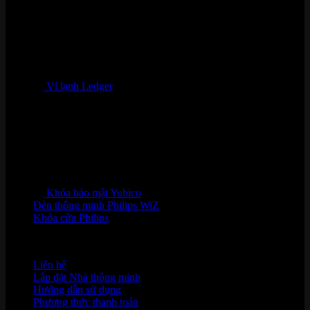
Ví lạnh Ledger
Khóa bảo mật Yubico
Đèn thông minh Philips WiZ
Khóa cửa Philips
HỖ TRỢ KHÁCH HÀNG
Liên hệ
Lắp đặt Nhà thông minh
Hướng dẫn sử dụng
Phương thức thanh toán