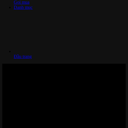
Gọi mua
Danh mục
Đầu trang
Nhà thông minh và Thiết bị công nghệ cao cấp
Zalo/Whatsapp:
0842 008 444