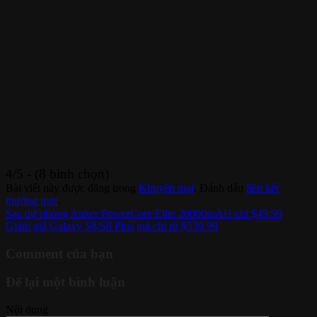
4/5 - (8 bình chọn)
Bài viết này được đăng trong
Khuyến mại
. Đánh dấu
liên kết
thường trực
.
Sạc dự phòng Anker PowerCore Elite 20000mAH chỉ $49.99
Giảm giá Galaxy S8/S8 Plus giá chỉ từ $539.99
Comment của bạn
Để lại một bình luận
Nội dung