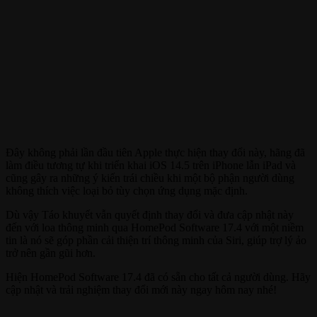
Đây không phải lần đầu tiên Apple thực hiện thay đổi này, hãng đã
làm điều tương tự khi triển khai iOS 14.5 trên iPhone lẫn iPad và
cũng gây ra những ý kiến trái chiều khi một bộ phận người dùng
không thích việc loại bỏ tùy chọn ứng dụng mặc định.
Dù vậy Táo khuyết vẫn quyết định thay đổi và đưa cập nhật này
đến với loa thông minh qua HomePod Software 17.4 với một niềm
tin là nó sẽ góp phần cải thiện trí thông minh của Siri, giúp trợ lý ảo
trở nên gần gũi hơn.
Hiện HomePod Software 17.4 đã có sẵn cho tất cả người dùng. Hãy
cập nhật và trải nghiệm thay đổi mới này ngay hôm nay nhé!