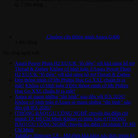
là: 7.590.000₫.
Chuông cửa thông minh Aqara G400
3.490.000
₫
Tin công nghệ mới
Aqara Power Plugs H2 EU/UK “lộ diện” với khả năng hỗ trợ
Thread & Zigbee
Không có bình luận
ở Aqara Power Plugs
H2 EU/UK “lộ diện” với khả năng hỗ trợ Thread & Zigbee
Đèn thông minh cỡ lớn Philips Hue Go XXL chuẩn bị ra
mắt?
Không có bình luận
ở Đèn thông minh cỡ lớn Philips
Hue Go XXL chuẩn bị ra mắt?
Aqara sẽ mang những “tân binh” nào đến với IFA 2026?
Không có bình luận
ở Aqara sẽ mang những “tân binh” nào
đến với IFA 2026?
[THÔNG BÁO] GU CÔNG NGHỆ chuyển địa điểm chi
nhánh TP. Hồ Chí Minh
Không có bình luận
ở [THÔNG
BÁO] GU CÔNG NGHỆ chuyển địa điểm chi nhánh TP. Hồ
Chí Minh
YubiKey firmware 5.8 – Mở rộng khả năng xác thực trong kỷ