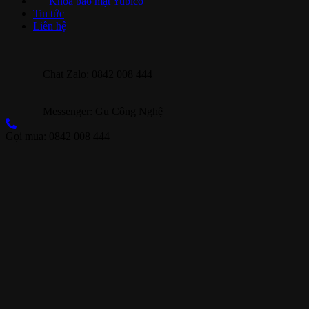
Khóa bảo mật Yubico
Tin tức
Liên hệ
Chat Zalo: 0842 008 444
Messenger: Gu Công Nghệ
Gọi mua: 0842 008 444