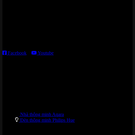
Cửa hàng HN:
15 ngõ 113 Hoàng Cầu, P. Đống Đa, TP. HN
Kho giao HCM
:
179 Nguyễn Cư Trinh, P. Cầu Ông Lãnh, TP. HCM
Thời gian làm việc:
T2 – T6: 8h30 – 12h00; 13h30 – 18h00
T7 – CN: 8h30 – 12h00; 13h30 – 16h00
Facebook
–
Youtube
DANH MỤC SẢN PHẨM
Nhà thông minh Aqara
Đèn thông minh Philips Hue