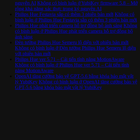
nguyên AI
Không có bình luận
ở YubiKey firmware 5.8 – Mở
rộng khả năng xác thực trong kỷ nguyên AI
Philips Hue Festavia sắp có thêm 3 phiên bản mới
Không có
bình luận
ở Philips Hue Festavia sắp có thêm 3 phiên bản mới
Philips Hue phát triển camera hỗ trợ đồng bộ ánh sáng
Không
có bình luận
ở Philips Hue phát triển camera hỗ trợ đồng bộ
ánh sáng
Đèn tường Philips Hue Semeru lộ diện với phiên bản mới
Không có bình luận
ở Đèn tường Philips Hue Semeru lộ diện
với phiên bản mới
Philips Hue ver 5.71 – Cải tiến tính năng MotionAware
Không có bình luận
ở Philips Hue ver 5.71 – Cải tiến tính
năng MotionAware
OpenAI tăng cường bảo vệ GPT-5.6 bằng khóa bảo mật vật
lý YubiKey
Không có bình luận
ở OpenAI tăng cường bảo vệ
GPT-5.6 bằng khóa bảo mật vật lý YubiKey