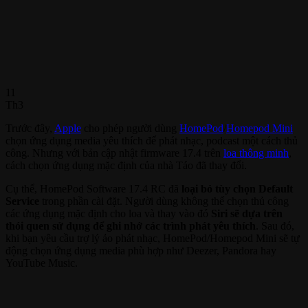
11
Th3
Trước đây,
Apple
cho phép người dùng
HomePod
/
Homepod Mini
chọn ứng dụng media yêu thích để phát nhạc, podcast một cách thủ
công. Nhưng với bản cập nhật firmware 17.4 trên
loa thông minh
,
cách chọn ứng dụng mặc định của nhà Táo đã thay đổi.
Cụ thể, HomePod Software 17.4 RC đã
loại bỏ tùy chọn Default
Service
trong phần cài đặt. Người dùng không thể chọn thủ công
các ứng dụng mặc định cho loa và thay vào đó
Siri sẽ dựa trên
thói quen sử dụng để ghi nhớ các trình phát yêu thích
. Sau đó,
khi bạn yêu cầu trợ lý ảo phát nhạc, HomePod/Homepod Mini sẽ tự
động chọn ứng dụng media phù hợp như Deezer, Pandora hay
YouTube Music.