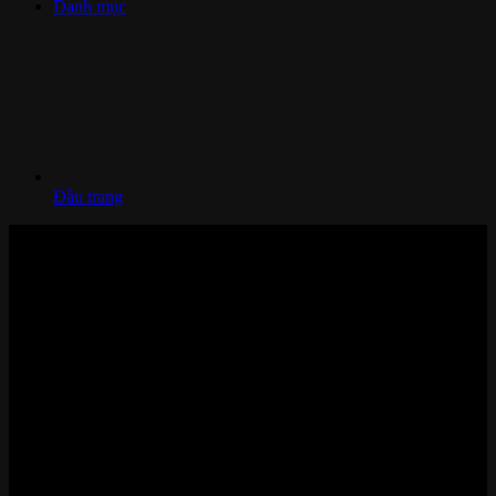
Danh mục
Đầu trang
Nhà thông minh và Thiết bị công nghệ cao cấp
Zalo/Whatsapp:
0842 008 444