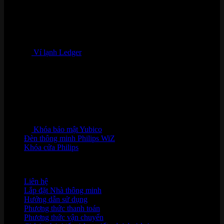
Ví lạnh Ledger
Khóa bảo mật Yubico
Đèn thông minh Philips WiZ
Khóa cửa Philips
HỖ TRỢ KHÁCH HÀNG
Liên hệ
Lắp đặt Nhà thông minh
Hướng dẫn sử dụng
Phương thức thanh toán
Phương thức vận chuyển