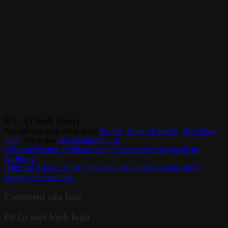
5/5 - (3 bình chọn)
Bài viết này được đăng trong
Tin tức
,
Apple HomeKit
,
Nhà thông
minh
. Đánh dấu
liên kết thường trực
.
Cách truyền nhạc từ iPhone sang HomePod và các loa hỗ trợ
AirPlay 2
Đánh giá Aqara Z1 Pro: Tính năng điều khiển đa dạng, thú vị
nhưng chưa hoàn hảo
Comment của bạn
Để lại một bình luận