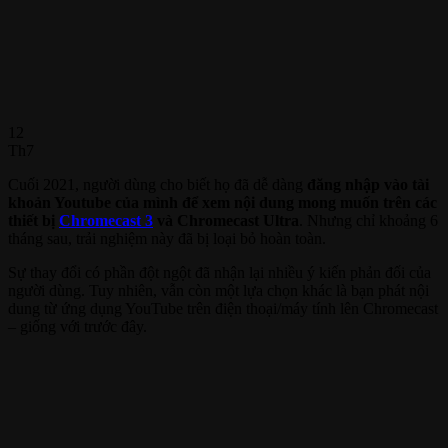
12
Th7
Cuối 2021, người dùng cho biết họ đã dễ dàng
đăng nhập vào tài
khoản Youtube của mình để xem nội dung mong muốn trên các
thiết bị
Chromecast 3
và Chromecast Ultra
. Nhưng chỉ khoảng 6
tháng sau, trải nghiệm này đã bị loại bỏ hoàn toàn.
Sự thay đổi có phần đột ngột đã nhận lại nhiều ý kiến phản đối của
người dùng. Tuy nhiên, vẫn còn một lựa chọn khác là bạn phát nội
dung từ ứng dụng YouTube trên điện thoại/máy tính lên Chromecast
– giống với trước đây.