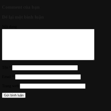
Comment của bạn
Để lại một bình luận
Nội dung
Tên
*
Email
*
Trang web