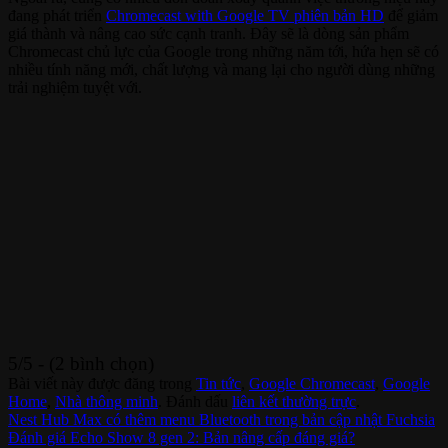
đang phát triển
Chromecast with Google TV phiên bản HD
để giảm
giá thành và nâng cao sức cạnh tranh. Đây sẽ là dòng sản phẩm
Chromecast chủ lực của Google trong những năm tới, hứa hẹn sẽ có
nhiều tính năng mới, chất lượng và mang lại cho người dùng những
trải nghiệm tuyệt với.
5/5 - (2 bình chọn)
Bài viết này được đăng trong
Tin tức
,
Google Chromecast
,
Google
Home
,
Nhà thông minh
. Đánh dấu
liên kết thường trực
.
Nest Hub Max có thêm menu Bluetooth trong bản cập nhật Fuchsia
Đánh giá Echo Show 8 gen 2: Bản nâng cấp đáng giá?