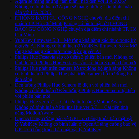
Aqara sẽ mang những “tân binh” nào đến với IFA 2026?
Không có bình luận
ở Aqara sẽ mang những “tân binh” nào
đến với IFA 2026?
[THÔNG BÁO] GU CÔNG NGHỆ chuyển địa điểm chi
nhánh TP. Hồ Chí Minh
Không có bình luận
ở [THÔNG
BÁO] GU CÔNG NGHỆ chuyển địa điểm chi nhánh TP. Hồ
Chí Minh
YubiKey firmware 5.8 – Mở rộng khả năng xác thực trong kỷ
nguyên AI
Không có bình luận
ở YubiKey firmware 5.8 – Mở
rộng khả năng xác thực trong kỷ nguyên AI
Philips Hue Festavia sắp có thêm 3 phiên bản mới
Không có
bình luận
ở Philips Hue Festavia sắp có thêm 3 phiên bản mới
Philips Hue phát triển camera hỗ trợ đồng bộ ánh sáng
Không
có bình luận
ở Philips Hue phát triển camera hỗ trợ đồng bộ
ánh sáng
Đèn tường Philips Hue Semeru lộ diện với phiên bản mới
Không có bình luận
ở Đèn tường Philips Hue Semeru lộ diện
với phiên bản mới
Philips Hue ver 5.71 – Cải tiến tính năng MotionAware
Không có bình luận
ở Philips Hue ver 5.71 – Cải tiến tính
năng MotionAware
OpenAI tăng cường bảo vệ GPT-5.6 bằng khóa bảo mật vật
lý YubiKey
Không có bình luận
ở OpenAI tăng cường bảo vệ
GPT-5.6 bằng khóa bảo mật vật lý YubiKey