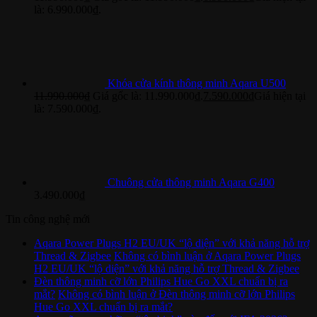
là: 6.990.000₫.
Khóa cửa kính thông minh Aqara U500
11.990.000
₫
Giá gốc là: 11.990.000₫.
7.590.000
₫
Giá hiện tại
là: 7.590.000₫.
Chuông cửa thông minh Aqara G400
3.490.000
₫
Tin công nghệ mới
Aqara Power Plugs H2 EU/UK “lộ diện” với khả năng hỗ trợ
Thread & Zigbee
Không có bình luận
ở Aqara Power Plugs
H2 EU/UK “lộ diện” với khả năng hỗ trợ Thread & Zigbee
Đèn thông minh cỡ lớn Philips Hue Go XXL chuẩn bị ra
mắt?
Không có bình luận
ở Đèn thông minh cỡ lớn Philips
Hue Go XXL chuẩn bị ra mắt?