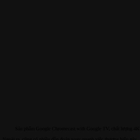
Sản phẩm Google Chromecast with Google TV, chất lượng 
Ngoài ra, cũng có nhiều đồn đoán xoay quanh việc thương hiệu này