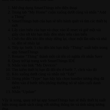
Mở ứng dụng SmartThings trên điện thoại
Trong tab “My Home” cuộn xuống dưới cùng và nhấn “Add
a Thing”
SmartThings hub của bạn sẽ tiến hành quét và tìm các thiết bị
mới
Lấy cảm biến của bạn và chọc vào lỗ reset và giữ một vài
giây cho tới khi bạn thấy đèn nháy trên cảm biến
Chờ cho đến khi đèn nháy dừng lại, chọc một lần nữa và nhả
ra, đèn sẽ nháy lại
Tiếp tục bước 5 cho đến khi bạn thấy “Thing” xuất hiện trong
app SmartThings
Rename “Thing” thành một cái tên có nghĩa rồi nhấn Save
Quay trở lại trang web SmartThings IDE
Nhấn vào link “My Devices”
Tìm kiếm thiết bị bạn đã đổi tên ở bước 7, click vào đó
Kéo xuống dưới cùng và nhấn nút “Edit”
Trong phần “Type” bạn hãy lựa chọn handler tương ứng đã
thêm vào ở bước trên (thông thường nó sẽ nằm cuối danh
sách)
Nhấn “Update”
Vậy là xong, quay trở lại app SmartThings bạn sẽ thấy thiết bị xuất
hiện trong danh sách cùng với những thông tin và tính năng tương
ứng.