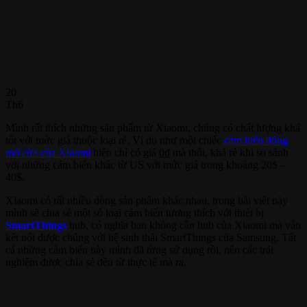
20
Th6
Mình rất thích những sản phẩm từ Xiaomi, chúng có chất lượng khá
tốt với mức giá thuộc loại rẻ. Ví dụ như một chiếc
cảm biến đóng
mở cửa của Xiaomi
hiện chỉ có giá
0
₫
mà thôi, khá rẻ khi so sánh
với những cảm biến khác từ US với mức giá trong khoảng 20$ –
40$.
Xiaomi có rất nhiều dòng sản phẩm khác nhau, trong bài viết này
mình sẽ chia sẻ một số loại cảm biến tương thích với thiết bị
SmartThings
hub, có nghĩa bạn không cần hub của Xiaomi mà vẫn
kết nối được chúng với hệ sinh thái SmartThings của Samsung. Tất
cả những cảm biến này mình đã từng sử dụng rồi, nên các trải
nghiệm được chia sẻ đều từ thực tế mà ra.