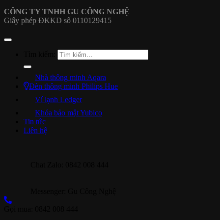
CÔNG TY TNHH GU CÔNG NGHỆ
Giấy phép ĐKKD số 0110129415
Tìm kiếm:
Nhà thông minh Aqara
Đèn thông minh Philips Hue
Ví lạnh Ledger
Khóa bảo mật Yubico
Tin tức
Liên hệ
Chat Zalo: 0842 008 444
Messenger: Gu Công Nghệ
Gọi mua: 0842 008 444