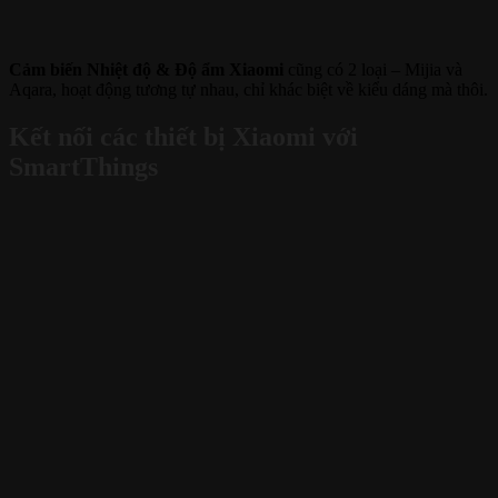
Cảm biến Nhiệt độ & Độ ẩm Xiaomi
cũng có 2 loại – Mijia và
Aqara, hoạt động tương tự nhau, chỉ khác biệt về kiểu dáng mà thôi.
Kết nối các thiết bị Xiaomi với
SmartThings