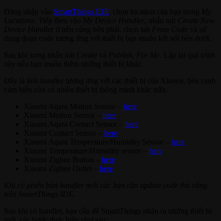
Đăng nhập vào
SmartThings IDE
, chọn location của bạn trong
My
Locations
. Tiếp theo vào
My Device Handler
, nhấn nút
Create New
Device Handler
ở trên cùng bên phải, chọn tab
From Code
và sử
dụng đoạn code tương ứng với thiết bị bạn muốn kết nối bên dưới.
Sau khi xong nhấn nút
Create
và
Publish
,
For Me
. Lặp lại quá trình
này nếu bạn muốn thêm những thiết bị khác.
Đây là link handler tương ứng với các thiết bị của Xiaomi, bên cạnh
cảm biến còn có nhiều thiết bị thông minh khác nữa.
Xiaomi Aqara Motion Sensor –
here
Xiaomi Motion Sensor –
here
Xiaomi Aqara Contact Sensor –
here
Xiaomi Contact Sensor –
here
Xiaomi Aqara Temperature/Humidity Sensor –
here
Xiaomi Temperature/Humidity sensor –
here
Xiaomi Zigbee Button –
here
Xiaomi Zigbee Outlet –
here
Khi có phiên bản handler mới các bạn cần update code thủ công
trên SmartThings IDE.
Sau khi có handler, bạn cần để SmartThings nhận ra những thiết bị
mới, các bước thực hiện như sau: