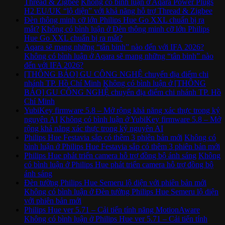
Thread & Zigbee
Không có bình luận
ở Aqara Power Plugs
H2 EU/UK “lộ diện” với khả năng hỗ trợ Thread & Zigbee
Đèn thông minh cỡ lớn Philips Hue Go XXL chuẩn bị ra
mắt?
Không có bình luận
ở Đèn thông minh cỡ lớn Philips
Hue Go XXL chuẩn bị ra mắt?
Aqara sẽ mang những “tân binh” nào đến với IFA 2026?
Không có bình luận
ở Aqara sẽ mang những “tân binh” nào
đến với IFA 2026?
[THÔNG BÁO] GU CÔNG NGHỆ chuyển địa điểm chi
nhánh TP. Hồ Chí Minh
Không có bình luận
ở [THÔNG
BÁO] GU CÔNG NGHỆ chuyển địa điểm chi nhánh TP. Hồ
Chí Minh
YubiKey firmware 5.8 – Mở rộng khả năng xác thực trong kỷ
nguyên AI
Không có bình luận
ở YubiKey firmware 5.8 – Mở
rộng khả năng xác thực trong kỷ nguyên AI
Philips Hue Festavia sắp có thêm 3 phiên bản mới
Không có
bình luận
ở Philips Hue Festavia sắp có thêm 3 phiên bản mới
Philips Hue phát triển camera hỗ trợ đồng bộ ánh sáng
Không
có bình luận
ở Philips Hue phát triển camera hỗ trợ đồng bộ
ánh sáng
Đèn tường Philips Hue Semeru lộ diện với phiên bản mới
Không có bình luận
ở Đèn tường Philips Hue Semeru lộ diện
với phiên bản mới
Philips Hue ver 5.71 – Cải tiến tính năng MotionAware
Không có bình luận
ở Philips Hue ver 5.71 – Cải tiến tính