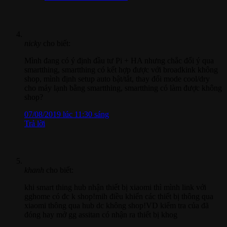
nicky
cho biết:
Mình đang có ý định đầu tư Pi + HA nhưng chắc đổi ý qua
smartthing, smartthing có kết hợp được với broadkink không
shop, mình định setup auto bật/tắt, thay đổi mode cool/dry
cho máy lạnh bằng smartthing, smartthing có làm được không
shop?
07/08/2019 lúc 11:30 sáng
Trả lời
khanh
cho biết:
khi smart thing hub nhận thiết bị xiaomi thì mình link với
gghome có đc k shop!mih điều khiển các thiết bị thông qua
xiaomi thông qua hub dc không shop!VD kiểm tra của đã
đóng hay mở gg assitan có nhận ra thiết bị khog