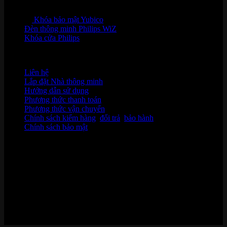
Khóa bảo mật Yubico
Đèn thông minh Philips WiZ
Khóa cửa Philips
HỖ TRỢ KHÁCH HÀNG
Liên hệ
Lắp đặt Nhà thông minh
Hướng dẫn sử dụng
Phương thức thanh toán
Phương thức vận chuyển
Chính sách kiểm hàng
,
đổi trả
,
bảo hành
Chính sách bảo mật