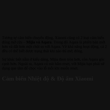
Tương tự cảm biến chuyển động, Xiaomi cũng có 2 loại cảm biến
đóng mở cửa –
Mijia và Aqara
. Trong đó Aqara là phiên bản mới
hơn và đắt hơn một chút so với Aqara. Về khả năng hoạt động, cả 2
đều có thể biết được trạng thái khi nào thì mở, đóng.
Sự khác biệt nằm ở kiểu dàng, Mijia thon tròn hơn, còn Aqara góc
cạnh hơn. Ngoài ra, Aqara có nút bấm reset, với Mijia bạn phải sử
dụng que tăm để chọc vào lỗ mỗi khi muốn reset.
Cảm biến Nhiệt độ & Độ ẩm Xiaomi