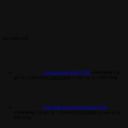
Sản phẩm mới
Camera Aqara Hub G350
3.990.000
₫
Giá
gốc là: 3.990.000₫.
3.890.000
₫
Giá hiện tại là: 3.890.000₫.
Cảm biến đa trạng thái Aqara P100
1.290.000
₫
Giá gốc là: 1.290.000₫.
990.000
₫
Giá hiện tại là:
990.000₫.