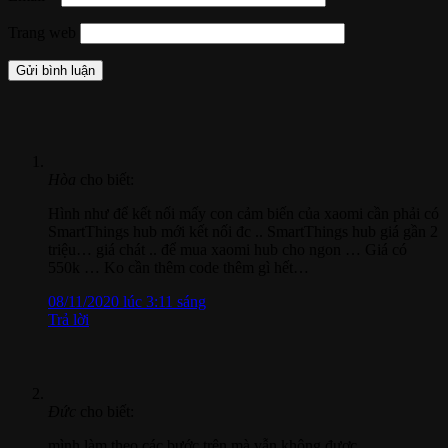
Trang web
Hòa
cho biết:
Hình như để kết nối mấy con cảm biến của xaomi cần phải có
SmartThings hub mới kết nối đc .. SmartThings hub giá gần 2
triệu… giá chát .. để mua xaomi hub cho ngon … Giá có
550k … Ko cần thêm code thêm gì hết…
08/11/2020 lúc 3:11 sáng
Trả lời
Đức
cho biết:
mình làm theo các bước trên mà vẫn không được.