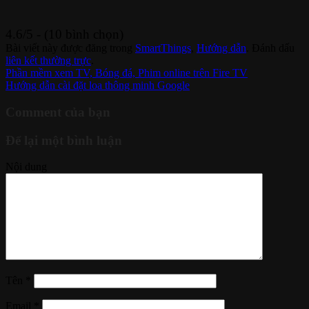
4.6/5 - (10 bình chọn)
Bài viết này được đăng trong
SmartThings
,
Hướng dẫn
. Đánh dấu
liên kết thường trực
.
Phần mềm xem TV, Bóng đá, Phim online trên Fire TV
Hướng dẫn cài đặt loa thông minh Google
Comment của bạn
Để lại một bình luận
Nội dung
Tên
*
Email
*