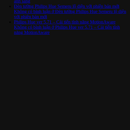
ánh sáng
Đèn tường Philips Hue Semeru lộ diện với phiên bản mới
Không có bình luận
ở Đèn tường Philips Hue Semeru lộ diện
với phiên bản mới
Philips Hue ver 5.71 – Cải tiến tính năng MotionAware
Không có bình luận
ở Philips Hue ver 5.71 – Cải tiến tính
năng MotionAware