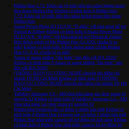
Philips Hue 5.72: Khảo sát về mức tiêu thụ năng lượng trong
ứng dụng Philips Hue
Không có bình luận
ở Philips Hue
5.72: Khảo sát về mức tiêu thụ năng lượng trong ứng dụng
Philips Hue
Aqara Power Plugs H2 EU/UK “lộ diện” với khả năng hỗ trợ
Thread & Zigbee
Không có bình luận
ở Aqara Power Plugs
H2 EU/UK “lộ diện” với khả năng hỗ trợ Thread & Zigbee
Đèn thông minh cỡ lớn Philips Hue Go XXL chuẩn bị ra
mắt?
Không có bình luận
ở Đèn thông minh cỡ lớn Philips
Hue Go XXL chuẩn bị ra mắt?
Aqara sẽ mang những “tân binh” nào đến với IFA 2026?
Không có bình luận
ở Aqara sẽ mang những “tân binh” nào
đến với IFA 2026?
[THÔNG BÁO] GU CÔNG NGHỆ chuyển địa điểm chi
nhánh TP. Hồ Chí Minh
Không có bình luận
ở [THÔNG
BÁO] GU CÔNG NGHỆ chuyển địa điểm chi nhánh TP. Hồ
Chí Minh
YubiKey firmware 5.8 – Mở rộng khả năng xác thực trong kỷ
nguyên AI
Không có bình luận
ở YubiKey firmware 5.8 – Mở
rộng khả năng xác thực trong kỷ nguyên AI
Philips Hue Festavia sắp có thêm 3 phiên bản mới
Không có
bình luận
ở Philips Hue Festavia sắp có thêm 3 phiên bản mới
Philips Hue phát triển camera hỗ trợ đồng bộ ánh sáng
Không
có bình luận
ở Philips Hue phát triển camera hỗ trợ đồng bộ