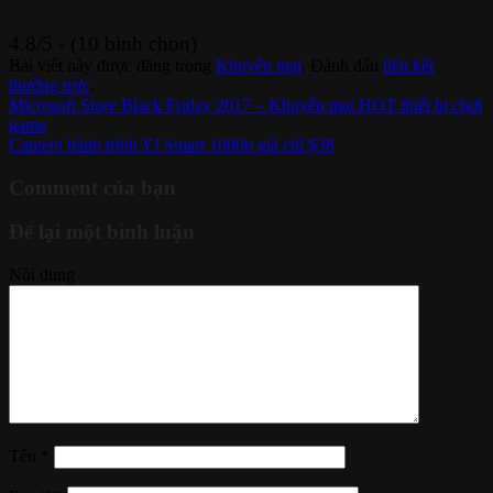
4.8/5 - (10 bình chọn)
Bài viết này được đăng trong
Khuyến mại
. Đánh dấu
liên kết
thường trực
.
Microsoft Store Black Friday 2017 – Khuyến mại HOT thiết bị chơi
game
Camera hành trình YI Smart 1080p giá chỉ $38
Comment của bạn
Để lại một bình luận
Nội dung
Tên
*