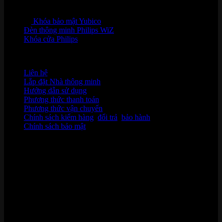
Khóa bảo mật Yubico
Đèn thông minh Philips WiZ
Khóa cửa Philips
HỖ TRỢ KHÁCH HÀNG
Liên hệ
Lắp đặt Nhà thông minh
Hướng dẫn sử dụng
Phương thức thanh toán
Phương thức vận chuyển
Chính sách kiểm hàng
,
đổi trả
,
bảo hành
Chính sách bảo mật