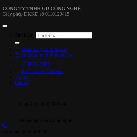
CÔNG TY TNHH GU CÔNG NGHỆ
Giấy phép ĐKKD số 0110129415
Tìm kiếm:
Nhà thông minh Aqara
Đèn thông minh Philips Hue
Ví lạnh Ledger
Khóa bảo mật Yubico
Tin tức
Liên hệ
Chat Zalo: 0842 008 444
Messenger: Gu Công Nghệ
Gọi mua: 0842 008 444