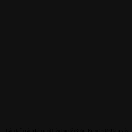
– Cảm biến cảnh báo phát hiện bụi để iRobot Roomba 690 làm việc