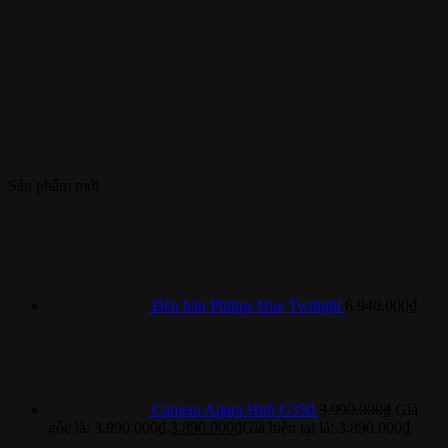
Sản phẩm mới
Đèn bàn Philips Hue Twilight
6.940.000
₫
Camera Aqara Hub G350
3.990.000
₫
Giá
gốc là: 3.990.000₫.
3.890.000
₫
Giá hiện tại là: 3.890.000₫.