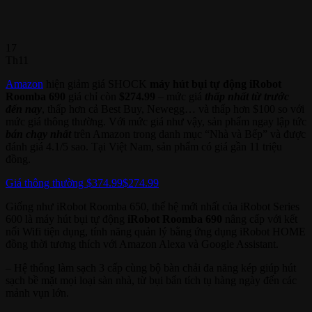
17
Th11
Amazon
hiện giảm giá SHOCK
máy hút bụi tự động iRobot
Roomba 690
giá chỉ còn
$274.99
– mức giá
thấp nhất từ trước
đến nay
, thấp hơn cả Best Buy, Newegg… và thấp hơn $100 so với
mức giá thông thường. Với mức giá như vậy, sản phẩm ngay lập tức
bán chạy nhất
trên Amazon trong danh mục “Nhà và Bếp” và được
đánh giá 4.1/5 sao. Tại Việt Nam, sản phẩm có giá gần 11 triệu
đồng.
Giá thông thường $374.99
$274.99
Giống như iRobot Roomba 650, thế hệ mới nhất của iRobot Series
600 là máy hút bụi tự động
iRobot Roomba 690
nâng cấp với kết
nối Wifi tiện dụng, tính năng quản lý bằng ứng dụng iRobot HOME
đồng thời tương thích với Amazon Alexa và Google Assistant.
– Hệ thống làm sạch 3 cấp cùng bộ bàn chải đa năng kép giúp hút
sạch bề mặt mọi loại sàn nhà, từ bụi bẩn tích tụ hàng ngày đến các
mảnh vụn lớn.