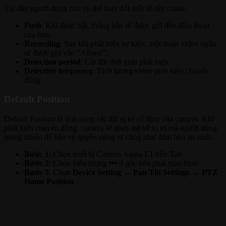
Tại đây người dùng còn có thể thay đổi một số tùy chỉnh:
Push
: Khi được bật, thông báo sẽ được gửi đến điện thoại
của bạn.
Recording
: Sau khi phát hiện sự kiện, một đoạn video ngắn
sẽ được ghi vào “Album”.
Detection period
: Cài đặt thời gian phát hiện
Detection frequency
: Thời lượng video phát hiện chuyển
động
Default Position
Default Position là tính năng cài đặt vị trí cố định của camera. Khi
phát hiện chuyển động, camera sẽ quay trở về vị trí mà người dùng
mong muốn để bảo vệ quyền riêng tư cũng như đảm bảo an ninh.
Bước 1
: Chọn thiết bị Camera Aqara E1 trên Tab
Bước 2
: Chọn biểu tượng
ở góc bên phải màn hình
Bước 3
: Chọn
Device Setting
→
Pan Tilt Settings
→
PTZ
Home Position
.