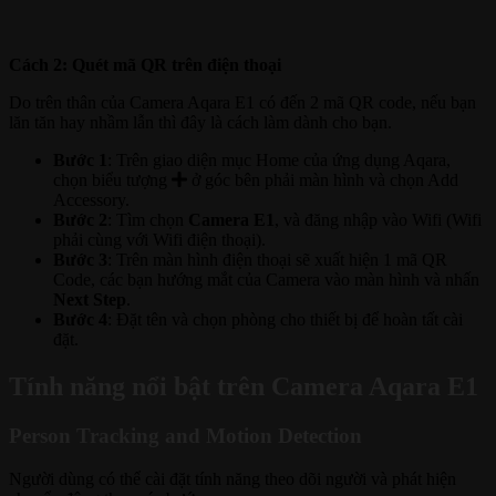
Cách 2: Quét mã QR trên điện thoại
Do trên thân của Camera Aqara E1 có đến 2 mã QR code, nếu bạn
lăn tăn hay nhầm lẫn thì đây là cách làm dành cho bạn.
Bước 1
: Trên giao diện mục Home của ứng dụng Aqara,
chọn biểu tượng
ở góc bên phải màn hình và chọn Add
Accessory.
Bước 2
: Tìm chọn
Camera E1
, và đăng nhập vào Wifi (Wifi
phải cùng với Wifi điện thoại).
Bước 3
: Trên màn hình điện thoại sẽ xuất hiện 1 mã QR
Code, các bạn hướng mắt của Camera vào màn hình và nhấn
Next Step
.
Bước 4
: Đặt tên và chọn phòng cho thiết bị để hoàn tất cài
đặt.
Tính năng nổi bật trên Camera Aqara E1
Person Tracking and Motion Detection
Người dùng có thể cài đặt tính năng theo dõi người và phát hiện