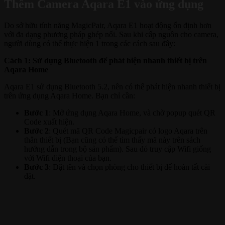
Thêm Camera Aqara E1 vào ứng dụng
Do sở hữu tính năng MagicPair, Aqara E1 hoạt động ổn định hơn
với đa dạng phương pháp ghép nối. Sau khi cấp nguồn cho camera,
người dùng có thể thực hiện 1 trong các cách sau đây:
Cách 1: Sử dụng Bluetooth để phát hiện nhanh thiết bị trên
Aqara Home
Aqara E1 sử dụng Bluetooth 5.2, nên có thể phát hiện nhanh thiết bị
trên ứng dụng Aqara Home. Bạn chỉ cần:
Bước 1
: Mở ứng dụng Aqara Home, và chờ popup quét QR
Code xuất hiện.
Bước 2
: Quét mã QR Code Magicpair có logo Aqara trên
thân thiết bị (Bạn cũng có thể tìm thấy mã này trên sách
hướng dẫn trong bộ sản phẩm). Sau đó truy cập Wifi giống
với Wifi điện thoại của bạn.
Bước 3
: Đặt tên và chọn phòng cho thiết bị để hoàn tất cài
đặt.