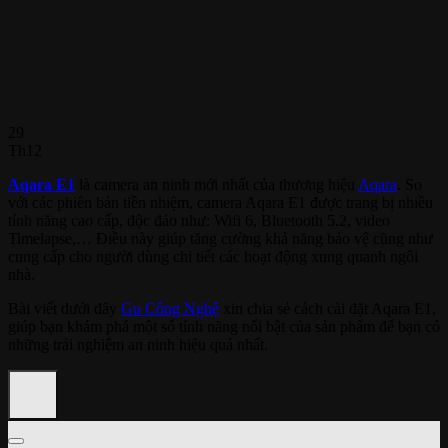
29
Th12
Aqara E1
là camera an ninh mới nhất của thương hiệu
Aqara
. So
với các phiên bản tiền nhiệm, camera Aqara E1 được trang bị nhiều
tính năng cao cấp, độc đáo như: Wifi 6, Bluetooth 5.2, video
Timelapse,… Điều này giúp tăng cường khả năng bảo vệ cũng như
cung cấp cho người dùng chi tiết các hoạt động xung quanh ngôi
nhà.
Bài viết dưới đây
Gu Công Nghệ
xin chia sẻ cách cài đặt Aqara E1,
giúp bạn khám phá một số tính năng nổi bật của sản phẩm để bạn có
những trải nghiệm an ninh hiệu quả nhất.