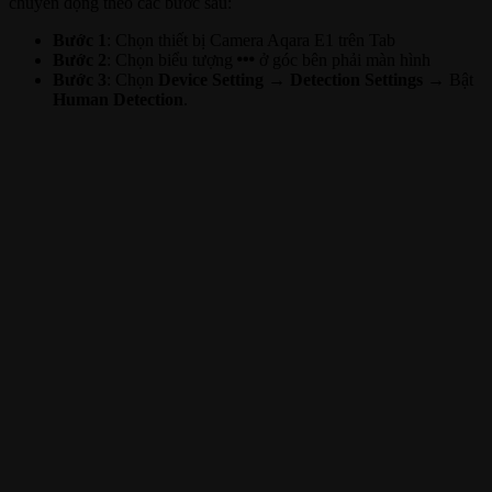
chuyển động theo các bước sau:
Bước 1
: Chọn thiết bị Camera Aqara E1 trên Tab
Bước 2
: Chọn biểu tượng
ở góc bên phải màn hình
Bước 3
: Chọn
Device Setting
→
Detection Settings
→ Bật
Human Detection
.