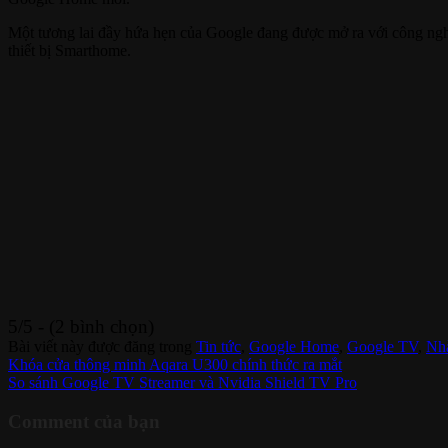
Một tương lai đầy hứa hẹn của Google đang được mở ra với công nghệ
thiết bị Smarthome.
5/5 - (2 bình chọn)
Bài viết này được đăng trong
Tin tức
,
Google Home
,
Google TV
,
Nh
Khóa cửa thông minh Aqara U300 chính thức ra mắt
So sánh Google TV Streamer và Nvidia Shield TV Pro
Comment của bạn