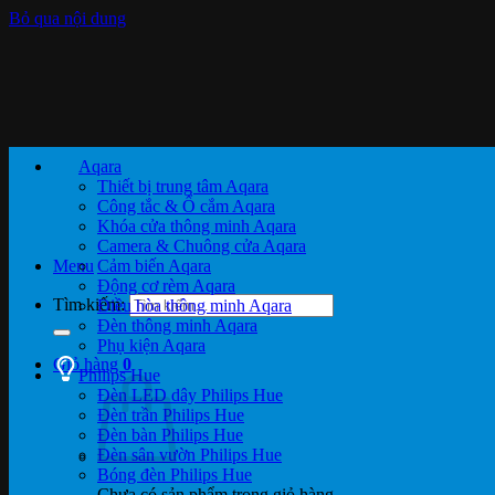
Bỏ qua nội dung
Aqara
Thiết bị trung tâm Aqara
Công tắc & Ổ cắm Aqara
Khóa cửa thông minh Aqara
Camera & Chuông cửa Aqara
Menu
Cảm biến Aqara
Động cơ rèm Aqara
Tìm kiếm:
Điều hòa thông minh Aqara
Đèn thông minh Aqara
Phụ kiện Aqara
Giỏ hàng
0
Philips Hue
Đèn LED dây Philips Hue
Đèn trần Philips Hue
Đèn bàn Philips Hue
Đèn sân vườn Philips Hue
Bóng đèn Philips Hue
Chưa có sản phẩm trong giỏ hàng.