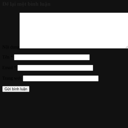
Để lại một bình luận
Nội dung
Tên
*
Email
*
Trang web