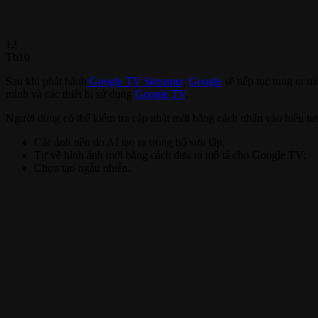
12
Th10
Sau khi phát hành
Google TV Streamer
,
Google
sẽ tiếp tục tung ra m
minh và các thiết bị sử dụng
Google TV
.
Người dùng có thể kiểm tra cập nhật mới bằng cách nhấn vào biểu t
Các ảnh nền do AI tạo ra trong bộ sưu tập;
Tự vẽ hình ảnh mới bằng cách đưa ra mô tả cho Google TV;
Chọn tạo ngẫu nhiên.