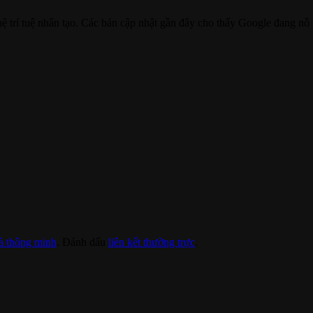
 trí tuệ nhân tạo. Các bản cập nhật gần đây cho thấy Google đang nỗ
à thông minh
. Đánh dấu
liên kết thường trực
.