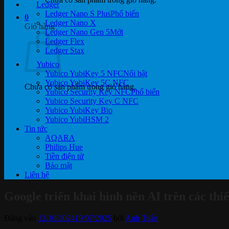
Ledger
Ledger Nano S Plus
0
Ledger Nano X
Giỏ hàng
Ledger Nano Gen 5
Ledger Flex
Ledger Stax
Yubico
Yubico YubiKey 5 NFC
Yubico YubiKey 5C NFC
Chưa có sản phẩm trong giỏ hàng.
Yubico Security Key NFC
Yubico Security Key C NFC
Yubico YubiKey Bio
Yubico YubiHSM 2
Tin tức
AQARA
Philips Hue
Tiền điện tử
Bảo mật
Liên hệ
Google triển khai hình nền AI trên các thi
Đăng vào
12/10/2024
19/07/2025
bởi
Anh Tuấn