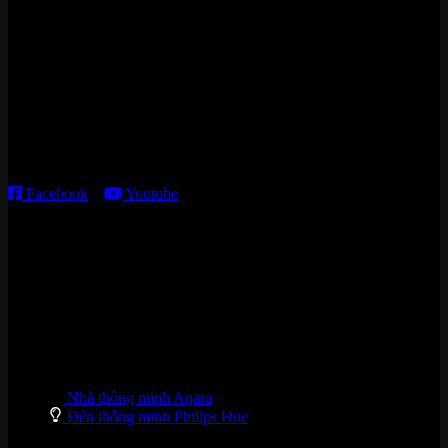
Cửa hàng HN:
15 ngõ 113 Hoàng Cầu, P. Đống Đa, TP. HN
Kho giao HCM
:
179 Nguyễn Cư Trinh, P. Cầu Ông Lãnh, TP. HCM
Thời gian làm việc:
T2 – T6: 8h30 – 12h00; 13h30 – 18h00
T7 – CN: 8h30 – 12h00; 13h30 – 16h00
Facebook
–
Youtube
DANH MỤC SẢN PHẨM
Nhà thông minh Aqara
Đèn thông minh Philips Hue