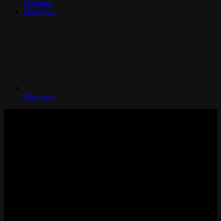
Gọi mua
Danh mục
Đầu trang
Nhà thông minh và Thiết bị công nghệ cao cấp
Zalo/Whatsapp:
0842 008 444