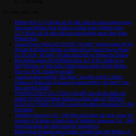
là: 7.590.000₫.
Tin công nghệ mới
Philips Hue 5.72: Khảo sát về mức tiêu thụ năng lượng trong
ứng dụng Philips Hue
Không có bình luận
ở Philips Hue
5.72: Khảo sát về mức tiêu thụ năng lượng trong ứng dụng
Philips Hue
Aqara Power Plugs H2 EU/UK “lộ diện” với khả năng hỗ trợ
Thread & Zigbee
Không có bình luận
ở Aqara Power Plugs
H2 EU/UK “lộ diện” với khả năng hỗ trợ Thread & Zigbee
Đèn thông minh cỡ lớn Philips Hue Go XXL chuẩn bị ra
mắt?
Không có bình luận
ở Đèn thông minh cỡ lớn Philips
Hue Go XXL chuẩn bị ra mắt?
Aqara sẽ mang những “tân binh” nào đến với IFA 2026?
Không có bình luận
ở Aqara sẽ mang những “tân binh” nào
đến với IFA 2026?
[THÔNG BÁO] GU CÔNG NGHỆ chuyển địa điểm chi
nhánh TP. Hồ Chí Minh
Không có bình luận
ở [THÔNG
BÁO] GU CÔNG NGHỆ chuyển địa điểm chi nhánh TP. Hồ
Chí Minh
YubiKey firmware 5.8 – Mở rộng khả năng xác thực trong kỷ
nguyên AI
Không có bình luận
ở YubiKey firmware 5.8 – Mở
rộng khả năng xác thực trong kỷ nguyên AI
Philips Hue Festavia sắp có thêm 3 phiên bản mới
Không có