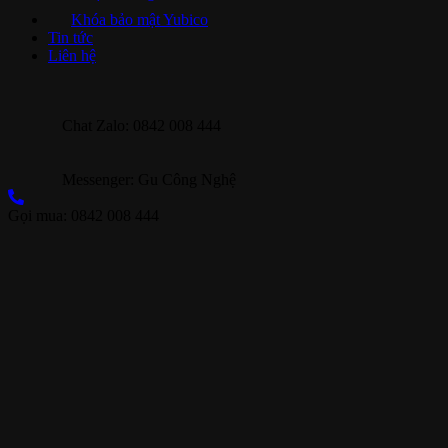
Khóa bảo mật Yubico
Tin tức
Liên hệ
Chat Zalo: 0842 008 444
Messenger: Gu Công Nghệ
Gọi mua: 0842 008 444