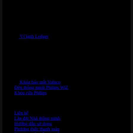
Ví lạnh Ledger
Khóa bảo mật Yubico
Đèn thông minh Philips WiZ
Khóa cửa Philips
HỖ TRỢ KHÁCH HÀNG
Liên hệ
Lắp đặt Nhà thông minh
Hướng dẫn sử dụng
Phương thức thanh toán