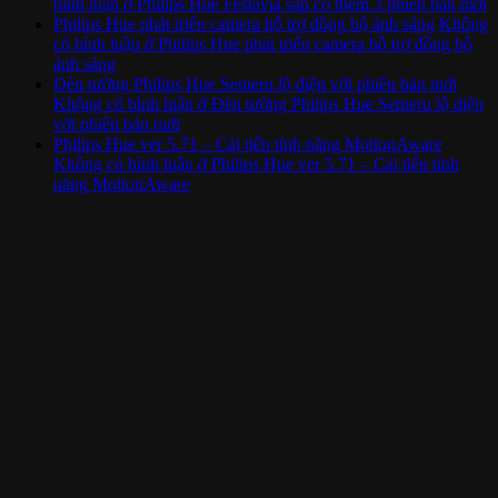
bình luận
ở Philips Hue Festavia sắp có thêm 3 phiên bản mới
Philips Hue phát triển camera hỗ trợ đồng bộ ánh sáng
Không
có bình luận
ở Philips Hue phát triển camera hỗ trợ đồng bộ
ánh sáng
Đèn tường Philips Hue Semeru lộ diện với phiên bản mới
Không có bình luận
ở Đèn tường Philips Hue Semeru lộ diện
với phiên bản mới
Philips Hue ver 5.71 – Cải tiến tính năng MotionAware
Không có bình luận
ở Philips Hue ver 5.71 – Cải tiến tính
năng MotionAware