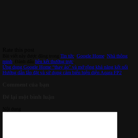
Rate this post
Bài viết này được đăng trong
Tin tức
,
Google Home
,
Nhà thông
minh
. Đánh dấu
liên kết thường trực
.
Ứng dụng Google Home “thay áo” và mở rộng khả năng kết nối
Hướng dẫn lắp đặt và sử dụng cảm biến hiện diện Aqara FP2
Comment của bạn
Để lại một bình luận
Nội dung