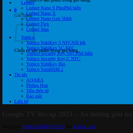
Ledger
Ledger Nano S Plus
0
Ledger Nano X
Giỏ hàng
Ledger Nano Gen 5
Ledger Flex
Ledger Stax
Yubico
Yubico YubiKey 5 NFC
Yubico YubiKey 5C NFC
Chưa có sản phẩm trong giỏ hàng.
Yubico Security Key NFC
Yubico Security Key C NFC
Yubico YubiKey Bio
Yubico YubiHSM 2
Tin tức
AQARA
Philips Hue
Tiền điện tử
Bảo mật
Liên hệ
Google TV Recap 2023 – Xu hướng giải trí
Đăng vào
18/08/2024
19/07/2025
bởi
Khánh Linh