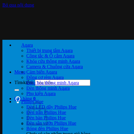
Bỏ qua nội dung
Aqara
Thiết bị trung tâm Aqara
Công tắc & Ổ cắm Aqara
Khóa cửa thông minh Aqara
Camera & Chuông cửa Aqara
Menu
Cảm biến Aqara
Động cơ rèm Aqara
Tìm kiếm:
Điều hòa thông minh Aqara
Đèn thông minh Aqara
Phụ kiện Aqara
Giỏ hàng
0
Philips Hue
Đèn LED dây Philips Hue
Đèn trần Philips Hue
Đèn bàn Philips Hue
Đèn sân vườn Philips Hue
Bóng đèn Philips Hue
Chưa có sản phẩm trong giỏ hàng.