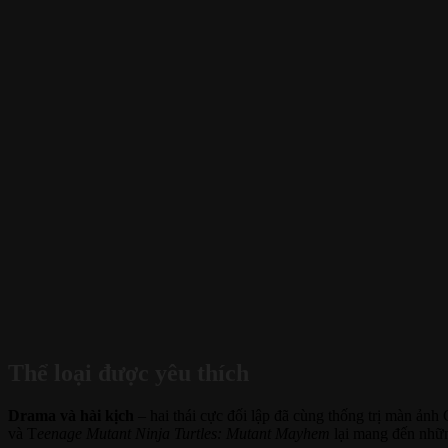
Thể loại được yêu thích
Drama và hài kịch
– hai thái cực đối lập đã cùng thống trị màn ả
và T
eenage Mutant Ninja Turtles: Mutant Mayhem
lại mang đến những