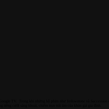
nh Google TV. Trong khi những bộ phim như
Yellowstone
và
Succession
c
 tiếng cười sảng khoái, chiếm trọn trái tim của khán giả gia đình.