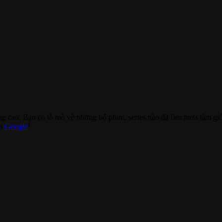
ăng cao. Bạn có tò mò về những bộ phim, series nào đã làm mưa làm gió 
ủa
Google
!