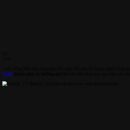
18
Th8
Cuộc sống hiện đại càng bận rộn, nhu cầu giải trí tại gia ngày càng t
Nghệ
khám phá xu hướng giải trí
trên nền tảng này qua báo cáo c