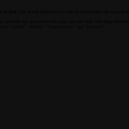
n 32.24.0
. Đây là một phiên bản cao hơn rất nhiều phiên bản đang được
i sẽ xuất hiện dọc theo thanh trên cùng của màn hình. Mỗi bảng điều k
ome Control
”, “
Media
”, “
Communicate
” and “
Discover
”.