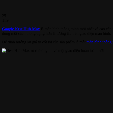
25
Th9
Google Nest Hub Max
là màn hình thông minh mới nhất và cao cấp
dụng một cách thông dụng hơn là tương tác trên giao diện màn hình.
Để định hướng lại giá trị cốt lõi của sản phẩm là một
màn hình thông