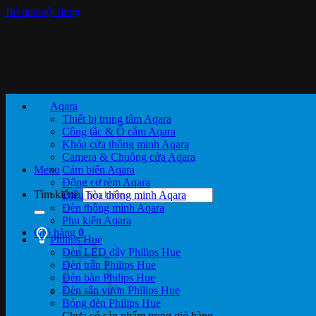
Bỏ qua nội dung
Aqara
Thiết bị trung tâm Aqara
Công tắc & Ổ cắm Aqara
Khóa cửa thông minh Aqara
Camera & Chuông cửa Aqara
Menu
Cảm biến Aqara
Động cơ rèm Aqara
Tìm kiếm:
Điều hòa thông minh Aqara
Đèn thông minh Aqara
Phụ kiện Aqara
Giỏ hàng
0
Philips Hue
Đèn LED dây Philips Hue
Đèn trần Philips Hue
Đèn bàn Philips Hue
Đèn sân vườn Philips Hue
Bóng đèn Philips Hue
Chưa có sản phẩm trong giỏ hàng.