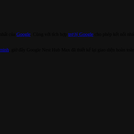
 nhất của
Google
. Cùng với tích hợp
trợ lý Google
cho phép kết nối nhi
 minh
, giờ đây Google Nest Hub Max đã thiết kế lại giao diện hoàn toà