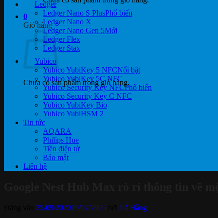
Ledger
Ledger Nano S Plus
0
Ledger Nano X
Giỏ hàng
Ledger Nano Gen 5
Ledger Flex
Ledger Stax
Yubico
Yubico YubiKey 5 NFC
Yubico YubiKey 5C NFC
Chưa có sản phẩm trong giỏ hàng.
Yubico Security Key NFC
Yubico Security Key C NFC
Yubico YubiKey Bio
Yubico YubiHSM 2
Tin tức
AQARA
Philips Hue
Tiền điện tử
Bảo mật
Liên hệ
Google Nest Hub Max rò rỉ thông tin về mộ
Đăng vào
25/09/2020
19/07/2025
bởi
Lã Hằng