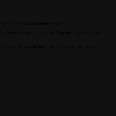
áng của đèn, +/- để điều chỉnh nhiệt độ…
y. Khi nhấn vào, bạn sẽ nhận được thông báo
“Controls for this
 được điều khiển qua ứng dụng web. Và nếu bạn đang sử dụng
.