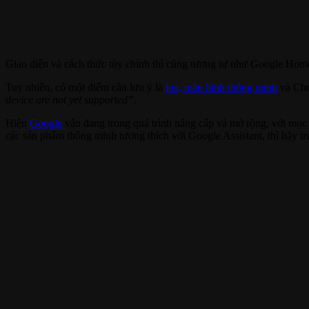
Giao diện và cách thức tùy chỉnh thì cũng tương tự như Google Home a
Tuy nhiên, có một điểm cần lưu ý là
loa, màn hình thông minh
và Chro
device are not yet supported”.
Hiện
Google
vẫn đang trong quá trình nâng cấp và mở rộng, với mục 
các sản phẩm thông minh tương thích với Google Assistant, thì hãy t