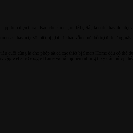
pp trên điện thoại. Bạn chỉ cần chạm để bật/tắt, kéo để thay đổi độ s
mecast hay một số thiết bị giải trí khác vẫn chưa hỗ trợ tính năng nà
tiêu cuối cùng là cho phép tất cả các thiết bị Smart Home đều có thể
ruy cập website Google Home và trải nghiệm những thay đổi thú vị nhé