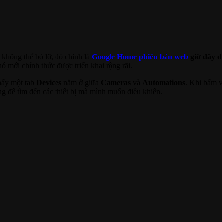
 không thể bỏ lỡ, đó chính là
Google Home phiên bản web
giờ đây đ
ó mới chính thức được triển khai rộng rãi.
hấy một tab
Devices
nằm ở giữa
Cameras
và
Automations
. Khi bấm v
 để tìm đến các thiết bị mà mình muốn điều khiển.