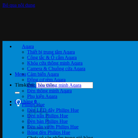
Bỏ qua nội dung
Aqara
Thiết bị trung tâm Aqara
Công tắc & Ổ cắm Aqara
Khóa cửa thông minh Aqara
Camera & Chuông cửa Aqara
Menu
Cảm biến Aqara
Động cơ rèm Aqara
Tìm kiếm:
Điều hòa thông minh Aqara
Đèn thông minh Aqara
Phụ kiện Aqara
Giỏ hàng
0
Philips Hue
Đèn LED dây Philips Hue
Đèn trần Philips Hue
Đèn bàn Philips Hue
Đèn sân vườn Philips Hue
Bóng đèn Philips Hue
Chưa có sản phẩm trong giỏ hàng.