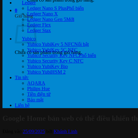
Ledger
Ledger Nano S Plus
0
Ledger Nano X
Giỏ hàng
Ledger Nano Gen 5
Ledger Flex
Ledger Stax
Yubico
Yubico YubiKey 5 NFC
Yubico YubiKey 5C NFC
Chưa có sản phẩm trong giỏ hàng.
Yubico Security Key NFC
Yubico Security Key C NFC
Yubico YubiKey Bio
Yubico YubiHSM 2
Tin tức
AQARA
Philips Hue
Tiền điện tử
Bảo mật
Liên hệ
Google Home bản web có thể điều khiển th
Đăng vào
25/09/2025
bởi
Khánh Linh