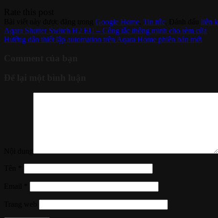
Rate this post
Bài viết này được đăng trong
Google Home
,
Tin tức
. Đánh dấu
liên 
Aqara Shutter Switch H2 EU – Công tắc thông minh cho rèm cửa
Hướng dẫn thiết lập automation trên Aqara Home phiên bản mới
Comment của bạn
Để lại một bình luận
Nội dung
Tên
*
Email
*
Trang web