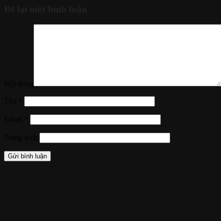
Để lại một bình luận
Nội dung
Tên
*
Email
*
Trang web