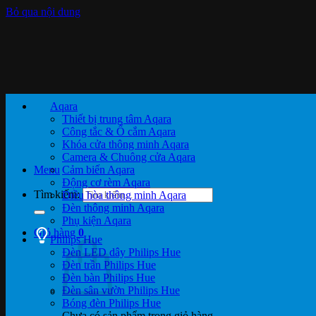
Bỏ qua nội dung
Aqara
Thiết bị trung tâm Aqara
Công tắc & Ổ cắm Aqara
Khóa cửa thông minh Aqara
Camera & Chuông cửa Aqara
Menu
Cảm biến Aqara
Động cơ rèm Aqara
Tìm kiếm:
Điều hòa thông minh Aqara
Đèn thông minh Aqara
Phụ kiện Aqara
Giỏ hàng
0
Philips Hue
Đèn LED dây Philips Hue
Đèn trần Philips Hue
Đèn bàn Philips Hue
Đèn sân vườn Philips Hue
Bóng đèn Philips Hue
Chưa có sản phẩm trong giỏ hàng.