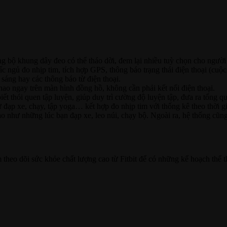
g bộ khung dây đeo có thể tháo dời, đem lại nhiều tuỳ chọn cho người
c ngủ đo nhịp tim, tích hợp GPS, thông báo trạng thái điện thoại (cuộc 
sáng hay các thông báo từ điện thoại.
hao ngay trên màn hình đồng hồ, không cần phải kết nối điện thoại.
ết thói quen tập luyện, giúp duy trì cường độ luyện tập, đưa ra tổng q
 đạp xe, chạy, tập yoga… kết hợp đo nhịp tim với thống kê theo thời g
o như những lúc bạn đạp xe, leo núi, chạy bộ. Ngoài ra, hệ thống cũng 
heo dõi sức khỏe chất lượng cao từ Fitbit để có những kế hoạch thể 