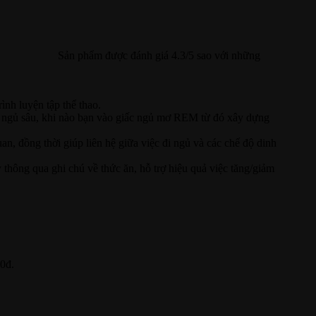
Sản phẩm được đánh giá 4.3/5 sao với những
ình luyện tập thể thao.
ạn ngủ sâu, khi nào bạn vào giấc ngủ mơ REM từ đó xây dựng
an, đồng thời giúp liên hệ giữa việc đi ngủ và các chế độ dinh
 thông qua ghi chú về thức ăn, hỗ trợ hiệu quả việc tăng/giảm
00đ.