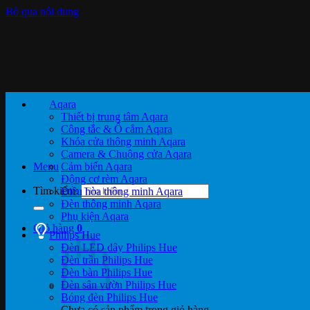
Bỏ qua nội dung
Aqara
Thiết bị trung tâm Aqara
Công tắc & Ổ cắm Aqara
Khóa cửa thông minh Aqara
Camera & Chuông cửa Aqara
Menu
Cảm biến Aqara
Động cơ rèm Aqara
Tìm kiếm:
Điều hòa thông minh Aqara
Đèn thông minh Aqara
Phụ kiện Aqara
Giỏ hàng
0
Philips Hue
Đèn LED dây Philips Hue
Đèn trần Philips Hue
Đèn bàn Philips Hue
Đèn sân vườn Philips Hue
Bóng đèn Philips Hue
Chưa có sản phẩm trong giỏ hàng.