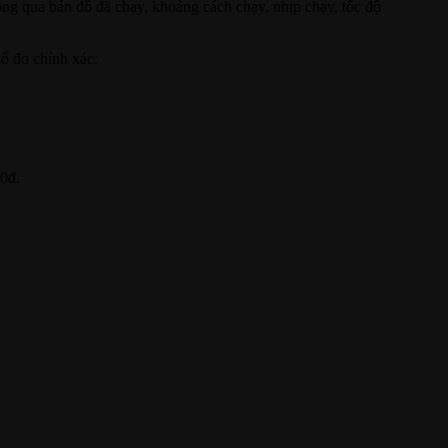
ông qua bản đồ đã chạy, khoảng cách chạy, nhịp chạy, tốc độ
số đo chính xác.
00đ.