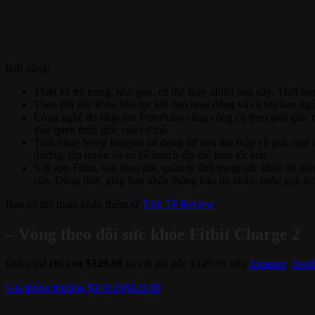
tính năng:
Thiết kế trẻ trung, nhỏ gọn, có thể thay nhiều loại dây. Thời lư
Theo dõi sức khỏe liên tục khi bạn hoạt động và cả khi bạn ngủ.
Công nghệ đo nhịp tim PurePulse cùng công cụ theo giõi giấc 
thói quen thức giấc của cơ thể.
Tính năng Sleep Insights sử dụng dữ liệu thu thập về giấc ngủ 
dưỡng, tập luyện và có kế hoạch tập thể thao tốt hơn.
Với app Fitbit, bạn theo dõi, quản lý tình trạng sức khỏe dễ d
cân. Đồng thời, giúp bạn nhận thông báo tin nhắn, cuộc gọi, lị
Bạn có thể tham khảo thêm từ
Tinh Tế Review
.
– Vòng theo dõi sức khỏe Fitbit Charge 2
Giảm giá
chỉ còn $129.88
so với giá gốc $149.95 trên
Amazon
,
Best
Giá thông thường $149.95
$129.88