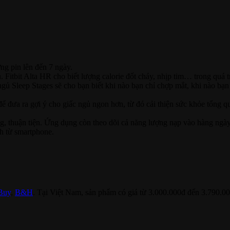
ợng pin lên đến 7 ngày.
 Fitbit Alta HR cho biết lượng calorie đốt cháy, nhịp tim… trong quá tr
ngủ Sleep Stages sẽ cho bạn biết khi nào bạn chỉ chợp mắt, khi nào b
để đưa ra gợi ý cho giấc ngủ ngon hơn, từ đó cải thiện sức khỏe tổng qu
àng, thuận tiện. Ứng dụng còn theo dõi cả năng lượng nạp vào hàng ngày
ch từ smartphone.
Buy
,
B&H
. Tại Việt Nam, sản phẩm có giá từ 3.000.000đ đến 3.790.0