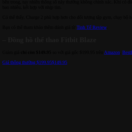
bên trong, tuy nhiên thông số này thường không chính xác. Khi có đi
bao nhiêu, kết hợp với nhịp tim.
Có thể thấy, Charge 2 phù hợp hơn cho đối tượng tập gym, chạy bộ ho
Bạn có thể tham khảo thêm đánh giá từ
Tinh Tế Review
.
– Đồng hồ thể thao Fitbit Blaze
Giảm giá
chỉ còn $149.95
so với giá gốc $199.95 trên
Amazon
,
Best
Giá thông thường $199.95
$149.95