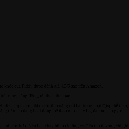
ức khỏe của Fitbit, được đánh giá 4.3/5 sao trên Amazon.
 trẻ trung, năng động, ưa thích thể thao.
itbit Charge2 còn thêm các tính năng nổi bật trong hoạt động thể thao,
 năng tự nhận dạng hoạt động thể thao như chạy bộ, đạp xe, tập gym, nâ
ục chính xác hơn. Nếu bạn chạy bộ mà không có điện thoại, vòng chỉ gh