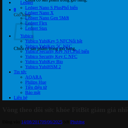
Ledger
Ledger Nano S Plus
0
Ledger Nano X
Giỏ hàng
Ledger Nano Gen 5
Ledger Flex
Ledger Stax
Yubico
Yubico YubiKey 5 NFC
Yubico YubiKey 5C NFC
Chưa có sản phẩm trong giỏ hàng.
Yubico Security Key NFC
Yubico Security Key C NFC
Yubico YubiKey Bio
Yubico YubiHSM 2
Tin tức
AQARA
Philips Hue
Tiền điện tử
Bảo mật
Liên hệ
Vòng theo dõi sức khỏe FitBit giảm giá n
Đăng vào
14/08/2017
09/06/2025
bởi
Phương