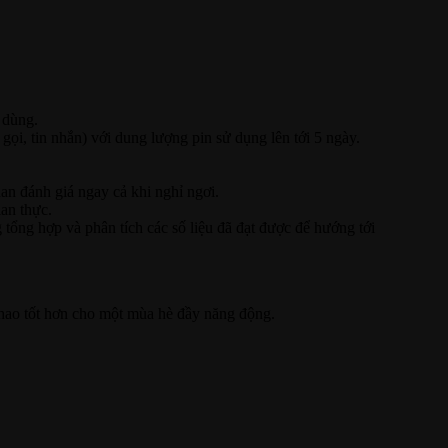
 dùng.
gọi, tin nhắn) với dung lượng pin sử dụng lên tới 5 ngày.
uan đánh giá ngay cả khi nghỉ ngơi.
ian thực.
tổng hợp và phân tích các số liệu đã đạt được để hướng tới
thao tốt hơn cho một mùa hè đầy năng động.