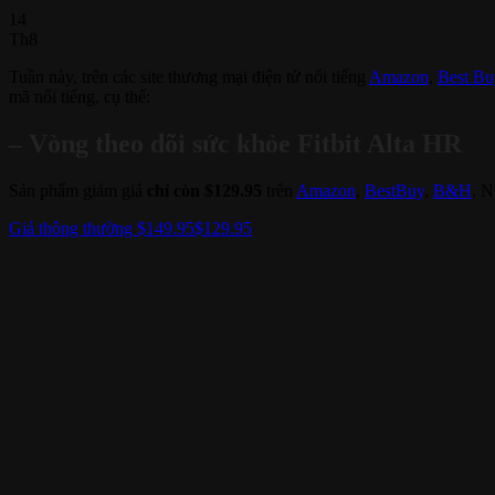
14
Th8
Tuần này, trên các site thương mại điện tử nổi tiếng
Amazon
,
Best Bu
mã nổi tiếng, cụ thể:
– Vòng theo dõi sức khỏe Fitbit Alta HR
Sản phẩm giảm giá
chỉ còn $129.95
trên
Amazon
,
BestBuy
,
B&H
. N
Giá thông thường $149.95
$129.95