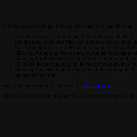
Fitbit Blaze được đánh giá 4.0/5 sao trên Amazon với các tính năng:
Sản phẩm sử dụng màn hình màu, hiển thị đơn giản dễ hiểu cùn
Các tính năng cơ bản trên Blaze bao gồm theo dõi sức khoẻ, giấ
Blaze cũng hỗ trợ báo rung để đánh thức bạn dậy vào mỗi buổi 
Tính năng FitStar giúp đưa ra những hướng dẫn luyện tập thể t
Tính năng PurePulse theo dõi nhịp tim thông minh, giúp nhận bi
Chế độ Multi-Sport cho phép ghi lại các hoạt động thể thao như
Tính năng SmartTrack giúp tự động nhận biết hoạt động thể tha
các mục tiêu cao hơn.
Bạn có thể tham khảo thêm đánh giá từ
Tinh Tế Review
.
Hãy tận dụng cơ hội ngay hôm nay để sắm cho mình những sản phẩm t