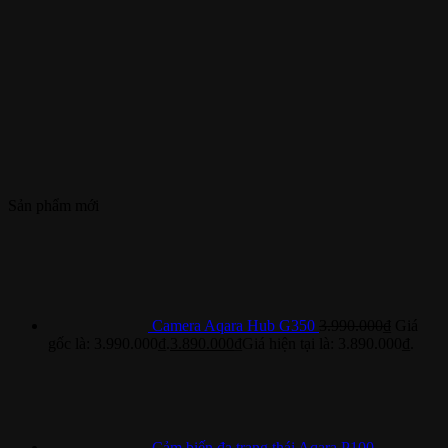
Sản phẩm mới
Camera Aqara Hub G350
3.990.000
₫
Giá
gốc là: 3.990.000₫.
3.890.000
₫
Giá hiện tại là: 3.890.000₫.
Cảm biến đa trạng thái Aqara P100