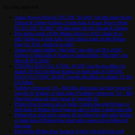
Tin công nghệ mới
Aqara Power Plugs H2 EU/UK “lộ diện” với khả năng hỗ trợ
Thread & Zigbee
Không có bình luận
ở Aqara Power Plugs
H2 EU/UK “lộ diện” với khả năng hỗ trợ Thread & Zigbee
Đèn thông minh cỡ lớn Philips Hue Go XXL chuẩn bị ra
mắt?
Không có bình luận
ở Đèn thông minh cỡ lớn Philips
Hue Go XXL chuẩn bị ra mắt?
Aqara sẽ mang những “tân binh” nào đến với IFA 2026?
Không có bình luận
ở Aqara sẽ mang những “tân binh” nào
đến với IFA 2026?
[THÔNG BÁO] GU CÔNG NGHỆ chuyển địa điểm chi
nhánh TP. Hồ Chí Minh
Không có bình luận
ở [THÔNG
BÁO] GU CÔNG NGHỆ chuyển địa điểm chi nhánh TP. Hồ
Chí Minh
YubiKey firmware 5.8 – Mở rộng khả năng xác thực trong kỷ
nguyên AI
Không có bình luận
ở YubiKey firmware 5.8 – Mở
rộng khả năng xác thực trong kỷ nguyên AI
Philips Hue Festavia sắp có thêm 3 phiên bản mới
Không có
bình luận
ở Philips Hue Festavia sắp có thêm 3 phiên bản mới
Philips Hue phát triển camera hỗ trợ đồng bộ ánh sáng
Không
có bình luận
ở Philips Hue phát triển camera hỗ trợ đồng bộ
ánh sáng
Đèn tường Philips Hue Semeru lộ diện với phiên bản mới