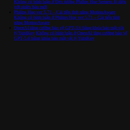
Không có bình luận
ở Đèn tường Philips Hue Semeru lộ diện
với phiên bản mới
Philips Hue ver 5.71 – Cải tiến tính năng MotionAware
Không có bình luận
ở Philips Hue ver 5.71 – Cải tiến tính
năng MotionAware
OpenAI tăng cường bảo vệ GPT-5.6 bằng khóa bảo mật vật
lý YubiKey
Không có bình luận
ở OpenAI tăng cường bảo vệ
GPT-5.6 bằng khóa bảo mật vật lý YubiKey