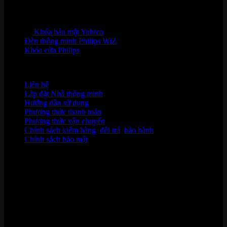
Khóa bảo mật Yubico
Đèn thông minh Philips WiZ
Khóa cửa Philips
HỖ TRỢ KHÁCH HÀNG
Liên hệ
Lắp đặt Nhà thông minh
Hướng dẫn sử dụng
Phương thức thanh toán
Phương thức vận chuyển
Chính sách kiểm hàng
,
đổi trả
,
bảo hành
Chính sách bảo mật