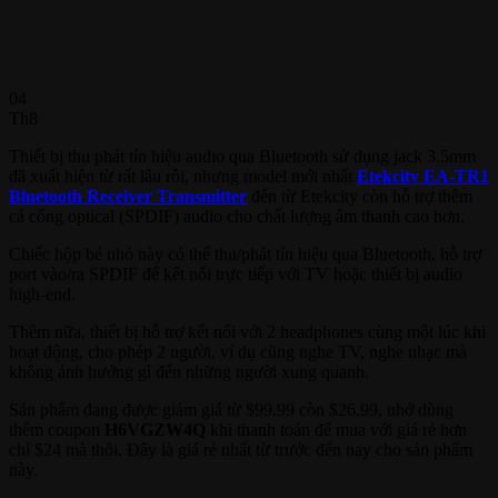
04
Th8
Thiết bị thu phát tín hiệu audio qua Bluetooth sử dụng jack 3.5mm
đã xuất hiện từ rất lâu rồi, nhưng model mới nhất
Etekcity EA-TR1
Bluetooth Receiver Transmitter
đến từ Etekcity còn hỗ trợ thêm
cả cổng optical (SPDIF) audio cho chất lượng âm thanh cao hơn.
Chiếc hộp bé nhỏ này có thể thu/phát tín hiệu qua Bluetooth, hỗ trợ
port vào/ra SPDIF để kết nối trực tiếp với TV hoặc thiết bị audio
high-end.
Thêm nữa, thiết bị hỗ trợ kết nối với 2 headphones cùng một lúc khi
hoạt động, cho phép 2 người, ví dụ cũng nghe TV, nghe nhạc mà
không ảnh hưởng gì đến những người xung quanh.
Sản phẩm đang được giảm giá từ $99.99 còn $26.99, nhớ dùng
thêm coupon
H6VGZW4Q
khi thanh toán để mua với giá rẻ hơn
chỉ $24 mà thôi. Đây là giá rẻ nhất từ trước đến nay cho sản phẩm
này.