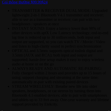
Giá thông thường $99.99
$24
TRANSMITTER & RECEIVER DUAL MODE: Upgraded
lightweight 2-in-1 Bluetooth V4.1 transmitter and receiver;
able to use as a transmitter or receiver; can pair with two
headphones / speakers at once
INSTANT SOUND: Enjoy a latency lower than 98% of
other devices with aptX Low Latency technology; end-to-end
lag time is reduced up to 30 milliseconds, both input and
output are supported, so you can watch TV / Movie / Video
and listen to high-clarity sound in perfect synchronization
OPTICAL and 3.5mm: supports optical toslink digital and
3.5mm (AUX and RCA); both input and output are
supported; hassle-free setup makes it easy to enjoy wireless
audio at home or on the go
ALWAYS READY AND AUTOMATIC RE-PAIRING:
Fully charged within 2 hours and provides up to 15 hours of
using; support charging and streaming at the same time;
automatically re-pair with existing paired devices
STREAM WIRELESSLY: Breathe new life into older
speakers, headphones, or car stereos by turning them into
Bluetooth 4.1-enabled devices; able to pair with smartphones
and tablets up to 33 feet away. One-year warranty and lifetime
support provided by Etekcity.