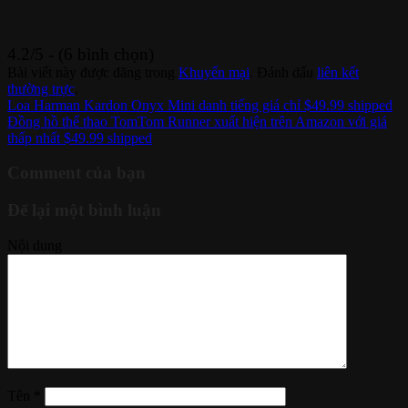
4.2/5 - (6 bình chọn)
Bài viết này được đăng trong
Khuyến mại
. Đánh dấu
liên kết
thường trực
.
Loa Harman Kardon Onyx Mini danh tiếng giá chỉ $49.99 shipped
Đồng hồ thể thao TomTom Runner xuất hiện trên Amazon với giá
thấp nhất $49.99 shipped
Comment của bạn
Để lại một bình luận
Nội dung
Tên
*