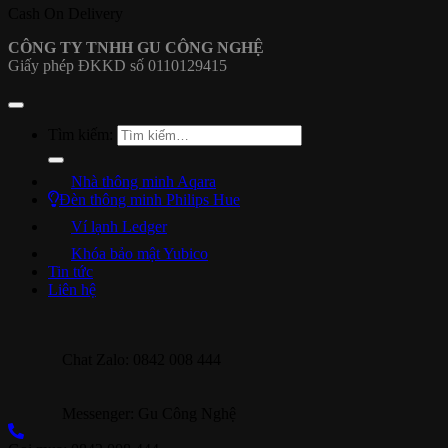
Cash On Delivery
CÔNG TY TNHH GU CÔNG NGHỆ
Giấy phép ĐKKD số 0110129415
Tìm kiếm:
Nhà thông minh Aqara
Đèn thông minh Philips Hue
Ví lạnh Ledger
Khóa bảo mật Yubico
Tin tức
Liên hệ
Chat Zalo: 0842 008 444
Messenger: Gu Công Nghệ