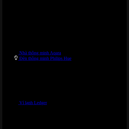
DANH MỤC SẢN PHẨM
Nhà thông minh Aqara
Đèn thông minh Philips Hue
Ví lạnh Ledger