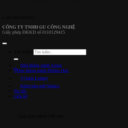
Cash On Delivery
CÔNG TY TNHH GU CÔNG NGHỆ
Giấy phép ĐKKD số 0110129415
Tìm kiếm:
Nhà thông minh Aqara
Đèn thông minh Philips Hue
Ví lạnh Ledger
Khóa bảo mật Yubico
Tin tức
Liên hệ
Chat Zalo: 0842 008 444