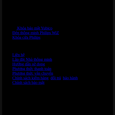
Khóa bảo mật Yubico
Đèn thông minh Philips WiZ
Khóa cửa Philips
HỖ TRỢ KHÁCH HÀNG
Liên hệ
Lắp đặt Nhà thông minh
Hướng dẫn sử dụng
Phương thức thanh toán
Phương thức vận chuyển
Chính sách kiểm hàng
,
đổi trả
,
bảo hành
Chính sách bảo mật