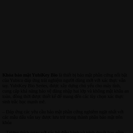
Khóa bảo mật YubiKey Bio
là thiết bị bảo mật phần cứng nổi bật
của Yubico đáp ứng trải nghiệm người dùng mới với xác thực vân
tay. YubiKey Bio Series, được xây dựng chủ yếu cho máy tính,
cung cấp khả năng bảo vệ đăng nhập hai lớp và không mật khẩu an
toàn, đồng thời được thiết kế để mang đến các tùy chọn xác thực
sinh trắc học mạnh mẽ.
– Đáp ứng các yêu cầu bảo mật phần cứng nghiêm ngặt nhất với
các mẫu dấu vân tay được lưu trữ trong thành phần bảo mật trên
khóa
– Tương thích ngay với các hệ điều hành và trình duyệt bao gồm