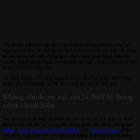
Tuy nhiên, một khối lập phương riêng lẽ sẽ chưa đủ tạo ra hệ ánh
sáng giải trí cho căn phòng của bạn. Chúng sẽ cần kết hợp với nhau
để xây dựng nên một không gian chiếu sáng sống động, lộng lẫy.
Do đó, khách hàng cũng cần cân nhắc về mức chi phí cần có để đầu
tư cho hệ chiếu sáng này.
Về năng lượng, mỗi khối Yeelight Cube tiêu thụ lượng điện năng
khiêm tốn từ
2W đến 2,5W
và có tuổi thọ dài 60.000 giờ.
Không chỉ decor mà còn là thiết bị thông
minh chính hiệu
Sau khi quá trình thiết lập hoàn tất, bạn sẽ có thể tích hợp các khối
lập phương với các hệ thống nhà thông minh của mình, chẳng hạn
Matter
,
Apple HomeKit
,
Google Home
hay
Amazon Alexa
. Điều
này đồng nghĩa với việc đèn dễ dàng
nhận lệnh của người dùng