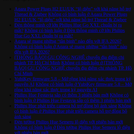
Aqara Power Plugs H2 EU/UK “lộ diện” với khả năng hỗ trợ
Thread & Zigbee
Không có bình luận
ở Aqara Power Plugs
H2 EU/UK “lộ diện” với khả năng hỗ trợ Thread & Zigbee
Đèn thông minh cỡ lớn Philips Hue Go XXL chuẩn bị ra
mắt?
Không có bình luận
ở Đèn thông minh cỡ lớn Philips
Hue Go XXL chuẩn bị ra mắt?
Aqara sẽ mang những “tân binh” nào đến với IFA 2026?
Không có bình luận
ở Aqara sẽ mang những “tân binh” nào
đến với IFA 2026?
[THÔNG BÁO] GU CÔNG NGHỆ chuyển địa điểm chi
nhánh TP. Hồ Chí Minh
Không có bình luận
ở [THÔNG
BÁO] GU CÔNG NGHỆ chuyển địa điểm chi nhánh TP. Hồ
Chí Minh
YubiKey firmware 5.8 – Mở rộng khả năng xác thực trong kỷ
nguyên AI
Không có bình luận
ở YubiKey firmware 5.8 – Mở
rộng khả năng xác thực trong kỷ nguyên AI
Philips Hue Festavia sắp có thêm 3 phiên bản mới
Không có
bình luận
ở Philips Hue Festavia sắp có thêm 3 phiên bản mới
Philips Hue phát triển camera hỗ trợ đồng bộ ánh sáng
Không
có bình luận
ở Philips Hue phát triển camera hỗ trợ đồng bộ
ánh sáng
Đèn tường Philips Hue Semeru lộ diện với phiên bản mới
Không có bình luận
ở Đèn tường Philips Hue Semeru lộ diện
với phiên bản mới