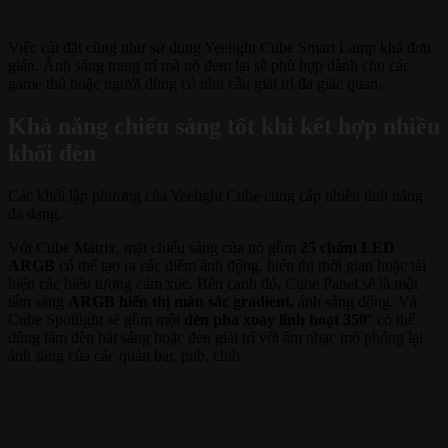
Việc cài đặt cũng như sử dụng Yeelight Cube Smart Lamp khá đơn
giản. Ánh sáng trang trí mà nó đem lại sẽ phù hợp dành cho các
game thủ hoặc người dùng có nhu cầu giải trí đa giác quan.
Khả năng chiếu sáng tốt khi kết hợp nhiều
khối đèn
Các khối lập phương của Yeelight Cube cung cấp nhiều tính năng
đa dạng.
Với Cube Matrix, mặt chiếu sáng của nó gồm
25 chấm LED
ARGB
có thể tạo ra các điểm ảnh động, hiển thị thời gian hoặc tái
hiện các biểu tượng cảm xúc. Bên cạnh đó, Cube Panel sẽ là một
tấm sáng
ARGB hiển thị màu sắc gradient,
ánh sáng động. Và
Cube Spotlight sẽ gồm một
đèn pha xoay linh hoạt 350°
có thể
dùng làm đèn hắt sáng hoặc đèn giải trí với âm nhạc mô phỏng lại
ánh sáng của các quán bar, pub, club.