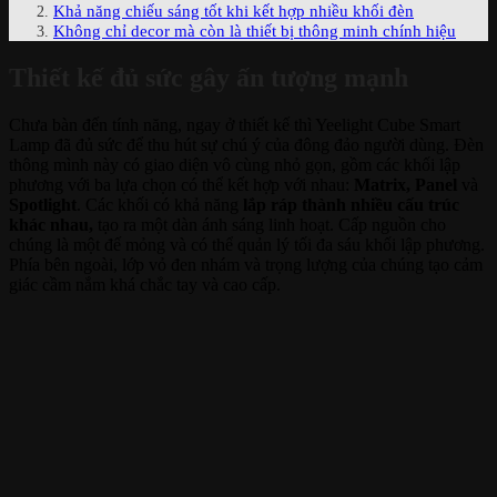
Khả năng chiếu sáng tốt khi kết hợp nhiều khối đèn
Không chỉ decor mà còn là thiết bị thông minh chính hiệu
Thiết kế đủ sức gây ấn tượng mạnh
Chưa bàn đến tính năng, ngay ở thiết kế thì Yeelight Cube Smart
Lamp đã đủ sức để thu hút sự chú ý của đông đảo người dùng. Đèn
thông mình này có giao diện vô cùng nhỏ gọn, gồm các khối lập
phương với ba lựa chọn có thể kết hợp với nhau:
Matrix, Panel
và
Spotlight
. Các khối có khả năng
lắp ráp thành nhiều cấu trúc
khác nhau,
tạo ra một dàn ánh sáng linh hoạt. Cấp nguồn cho
chúng là một đế mỏng và có thể quản lý tối đa sáu khối lập phương.
Phía bên ngoài, lớp vỏ đen nhám và trọng lượng của chúng tạo cảm
giác cầm nắm khá chắc tay và cao cấp.