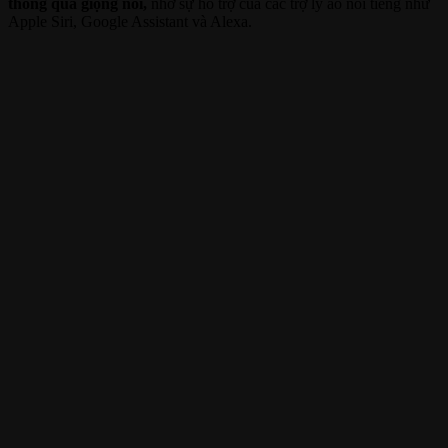
thông qua giọng nói,
nhờ sự hỗ trợ của các trợ lý ảo nổi tiếng như
Apple Siri, Google Assistant và Alexa.