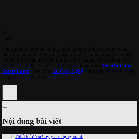
27
Th11
Thị trường thiết bị nhà thông minh không ngừng mở rộng, mang
đến cho chúng ta những sản phẩm rất sáng tạo và phong cách. Một
lựa chọn hấp dẫn đang thu hút sự chú ý của người tiêu dùng, đặc
biệt là các tín đồ “decor”, chính là đèn thông minh
Yeelight Cube
Smart Lamp
. Hãy cùng
Gu Công Nghệ
khám phá về thiết bị chiếu
sáng độc đáo này nhé.
Nội dung bài viết
Thiết kế đủ sức gây ấn tượng mạnh