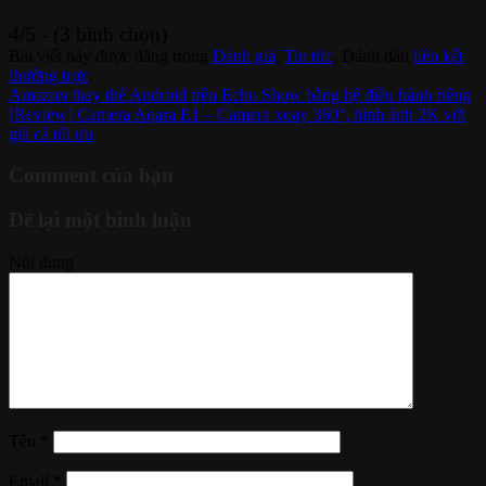
4/5 - (3 bình chọn)
Bài viết này được đăng trong
Đánh giá
,
Tin tức
. Đánh dấu
liên kết
thường trực
.
Amazon thay thế Android trên Echo Show bằng hệ điều hành riêng
[Review] Camera Aqara E1 – Camera xoay 360°, hình ảnh 2K với
giá cả tối ưu
Comment của bạn
Để lại một bình luận
Nội dung
Tên
*
Email
*