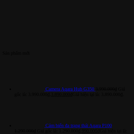
Sản phẩm mới
Camera Aqara Hub G350
3.990.000
₫
Giá
gốc là: 3.990.000₫.
3.890.000
₫
Giá hiện tại là: 3.890.000₫.
Cảm biến đa trạng thái Aqara P100
1.290.000
₫
Giá gốc là: 1.290.000₫.
990.000
₫
Giá hiện tại là: