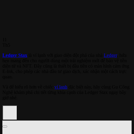
11
Th5
Ledger Stax
là ví lạnh với giao diện đột phá của nhà
Ledger
, hứa
hẹn mang đến cho người dùng một trải nghiệm mới để bảo vệ tiền
điện tử và NFT. Đây cũng là thiết bị đầu tiên có màn hình cảm ứng
E-Ink, cho phép các nhà đầu tư giao dịch, xác nhận một cách trực
quan.
Và để hiểu rõ hơn về chiếc
ví lạnh
đặc biệt này, hãy cùng Gu Công
Nghệ khám phá chi tiết từng khía cạnh của Ledger Stax ngay bây
giờ nhé.