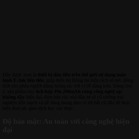
Đây được xem là
thiết bị đầu tiên trên thế giới sử dụng màn
hình E-Ink tiên tiến
, giúp hiển thị thông tin một cách rõ nét, đồng
thời cho phép người dùng tương tác với ví dễ dàng hơn. Đáng chú
ý, sản phẩm này
tích hợp Pin 200mAh cùng công nghệ sạc
không dây
hiện đại, đảm bảo các nhà đầu tư sẽ có những trải
nghiệm liền mạch và dễ dàng mang theo ví tới bất cứ đâu để thực
hiện thao tác giao dịch hay xác thực.
Độ bảo mật: An toàn với công nghệ hiện
đại