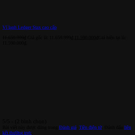
Ví lạnh Ledger Stax cao cấp
11.659.999
₫
Giá gốc là: 11.659.999₫.
11.590.000
₫
Giá hiện tại là:
11.590.000₫.
5/5 - (2 bình chọn)
Bài viết này được đăng trong
Đánh giá
,
Tiền điện tử
. Đánh dấu
liên
kết thường trực
.