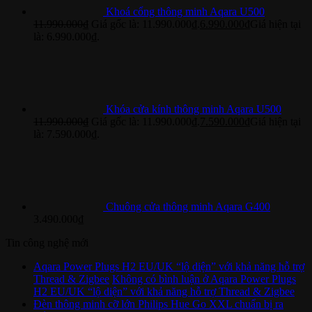
Khoá cổng thông minh Aqara U500
11.990.000
₫
Giá gốc là: 11.990.000₫.
6.990.000
₫
Giá hiện tại
là: 6.990.000₫.
Khóa cửa kính thông minh Aqara U500
11.990.000
₫
Giá gốc là: 11.990.000₫.
7.590.000
₫
Giá hiện tại
là: 7.590.000₫.
Chuông cửa thông minh Aqara G400
3.490.000
₫
Tin công nghệ mới
Aqara Power Plugs H2 EU/UK “lộ diện” với khả năng hỗ trợ
Thread & Zigbee
Không có bình luận
ở Aqara Power Plugs
H2 EU/UK “lộ diện” với khả năng hỗ trợ Thread & Zigbee
Đèn thông minh cỡ lớn Philips Hue Go XXL chuẩn bị ra