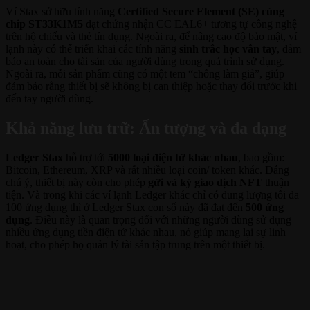
Ví Stax sở hữu tính năng
Certified Secure Element (SE) cùng
chip ST33K1M5
đạt chứng nhận CC EAL6+ tương tự công nghệ
trên hộ chiếu và thẻ tín dụng. Ngoài ra, để nâng cao độ bảo mật, ví
lạnh này có thể triển khai các tính năng
sinh trắc học vân tay
, đảm
bảo an toàn cho tài sản của người dùng trong quá trình sử dụng.
Ngoài ra, mỗi sản phẩm cũng có một tem “chống làm giả”, giúp
đảm bảo rằng thiết bị sẽ không bị can thiệp hoặc thay đổi trước khi
đến tay người dùng.
Khả năng lưu trữ: Ấn tượng và đa dạng
Ledger Stax
hỗ trợ tới
5000 loại điện tử khác nhau
, bao gồm:
Bitcoin, Ethereum, XRP và rất nhiều loại coin/ token khác. Đáng
chú ý, thiết bị này còn cho phép
gửi và ký giao dịch NFT
thuận
tiện. Và trong khi các ví lạnh Ledger khác chỉ có dung lượng tối đa
100 ứng dụng thì ở Ledger Stax con số này đã đạt đến
500 ứng
dụng
. Điều này là quan trọng đối với những người dùng sử dụng
nhiều ứng dụng tiền điện tử khác nhau, nó giúp mang lại sự linh
hoạt, cho phép họ quản lý tài sản tập trung trên một thiết bị.