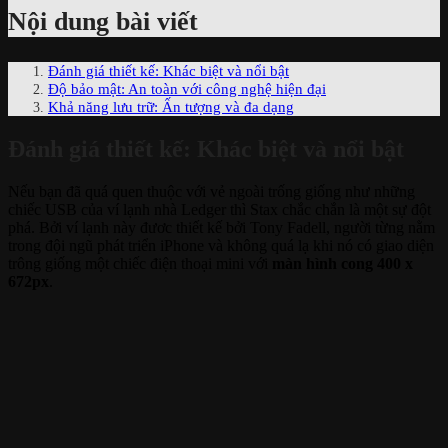
Nội dung bài viết
Đánh giá thiết kế: Khác biệt và nổi bật
Độ bảo mật: An toàn với công nghệ hiện đại
Khả năng lưu trữ: Ấn tượng và đa dạng
Đánh giá thiết kế: Khác biệt và nổi bật
Nếu bạn đã quá quen thuộc với vẻ ngoài trống giống như những
chiếc USB của ví lạnh nhà Ledger thì Stax chắc chắn là một sự đột
phá. Bởi ví lạnh này đươc thiết kế bởi Tony Fadell, người từng nằm
trong đội ngũ phát triển iPhone và không quá lạ khi nó có giao diện
trông giống một chiếc điện thoại mini với
màn hình cong 400 x
672px
.