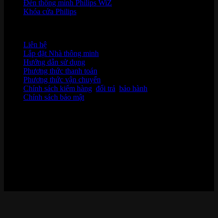
Đèn thông minh Philips WiZ
Khóa cửa Philips
HỖ TRỢ KHÁCH HÀNG
Liên hệ
Lắp đặt Nhà thông minh
Hướng dẫn sử dụng
Phương thức thanh toán
Phương thức vận chuyển
Chính sách kiểm hàng
,
đổi trả
,
bảo hành
Chính sách bảo mật