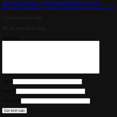
Nanoleaf ra mắt đèn Lightstrip Essentials mới hỗ trợ Matter
Bổ sung ứng dụng hỗ trợ passkey cho người dùng trên toàn thế giới
Comment của bạn
Để lại một bình luận
Nội dung
Tên
*
Email
*
Trang web