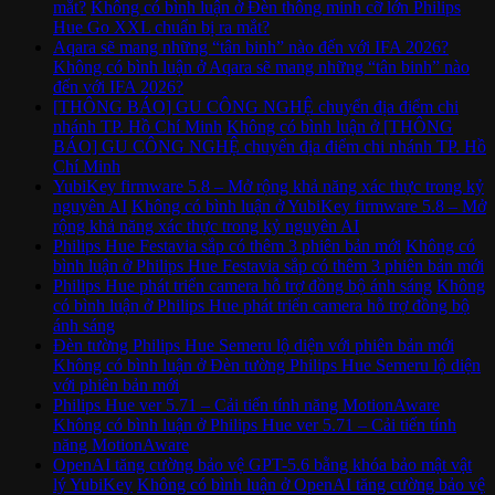
mắt?
Không có bình luận
ở Đèn thông minh cỡ lớn Philips
Hue Go XXL chuẩn bị ra mắt?
Aqara sẽ mang những “tân binh” nào đến với IFA 2026?
Không có bình luận
ở Aqara sẽ mang những “tân binh” nào
đến với IFA 2026?
[THÔNG BÁO] GU CÔNG NGHỆ chuyển địa điểm chi
nhánh TP. Hồ Chí Minh
Không có bình luận
ở [THÔNG
BÁO] GU CÔNG NGHỆ chuyển địa điểm chi nhánh TP. Hồ
Chí Minh
YubiKey firmware 5.8 – Mở rộng khả năng xác thực trong kỷ
nguyên AI
Không có bình luận
ở YubiKey firmware 5.8 – Mở
rộng khả năng xác thực trong kỷ nguyên AI
Philips Hue Festavia sắp có thêm 3 phiên bản mới
Không có
bình luận
ở Philips Hue Festavia sắp có thêm 3 phiên bản mới
Philips Hue phát triển camera hỗ trợ đồng bộ ánh sáng
Không
có bình luận
ở Philips Hue phát triển camera hỗ trợ đồng bộ
ánh sáng
Đèn tường Philips Hue Semeru lộ diện với phiên bản mới
Không có bình luận
ở Đèn tường Philips Hue Semeru lộ diện
với phiên bản mới
Philips Hue ver 5.71 – Cải tiến tính năng MotionAware
Không có bình luận
ở Philips Hue ver 5.71 – Cải tiến tính
năng MotionAware
OpenAI tăng cường bảo vệ GPT-5.6 bằng khóa bảo mật vật
lý YubiKey
Không có bình luận
ở OpenAI tăng cường bảo vệ