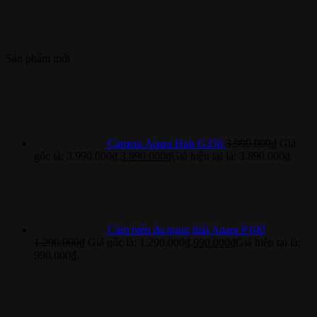
Sản phẩm mới
Camera Aqara Hub G350
3.990.000
₫
Giá
gốc là: 3.990.000₫.
3.890.000
₫
Giá hiện tại là: 3.890.000₫.
Cảm biến đa trạng thái Aqara P100
1.290.000
₫
Giá gốc là: 1.290.000₫.
990.000
₫
Giá hiện tại là:
990.000₫.